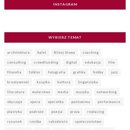
INSTAGRAM
WYBIERZ TEMAT
architektura
balet
Bliżej Słowa
coaching
consulting
crowdfunding
digital
edukacja
film
filozofia
folklor
fotografia
grafika
hobby
jazz
kreatywność
książka
kultura
lingwistyka
literatura
malarstwo
media
muzyka
networking
obyczaje
opera
operetka
pantomima
performance
plastyka
podróże
poezja
proza
replacing
rysunek
rzeźba
rękodzieło
społeczeństwo