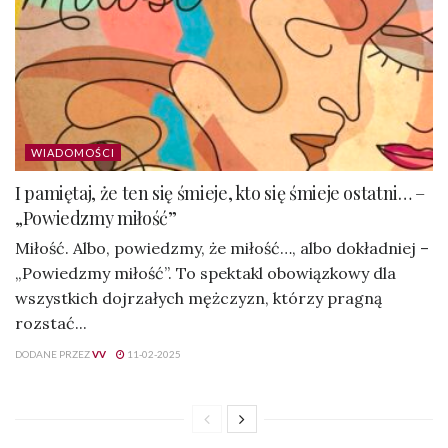
WIADOMOŚCI
I pamiętaj, że ten się śmieje, kto się śmieje ostatni… –
„Powiedzmy miłość”
Miłość. Albo, powiedzmy, że miłość…, albo dokładniej –
„Powiedzmy miłość”. To spektakl obowiązkowy dla
wszystkich dojrzałych mężczyzn, którzy pragną
rozstać...
DODANE PRZEZ
VV
11-02-2025