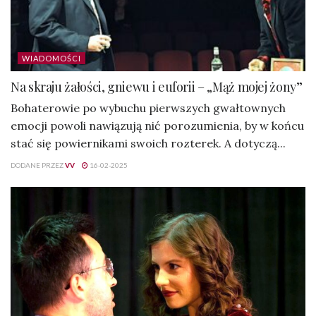
WIADOMOŚCI
Na skraju żałości, gniewu i euforii – „Mąż mojej żony”
Bohaterowie po wybuchu pierwszych gwałtownych
emocji powoli nawiązują nić porozumienia, by w końcu
stać się powiernikami swoich rozterek. A dotyczą...
DODANE PRZEZ
VV
16-02-2025