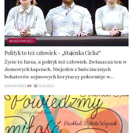
WIADOMOŚCI
Polityk to też człowiek – „Stajenka Cicha”
Życie to farsa, a polityk też człowiek. Zwłaszcza ten w
domowych kapciach. Niejeden z buńczucznych
bohaterów sejmowych korytarzy pokornieje w...
DODANE PRZEZ
VV
12-02-2025