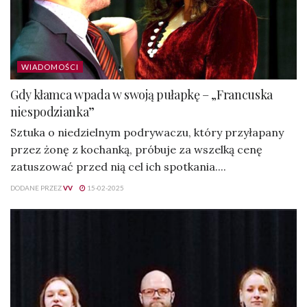
WIADOMOŚCI
Gdy kłamca wpada w swoją pułapkę – „Francuska
niespodzianka”
Sztuka o niedzielnym podrywaczu, który przyłapany
przez żonę z kochanką, próbuje za wszelką cenę
zatuszować przed nią cel ich spotkania....
DODANE PRZEZ
VV
15-02-2025