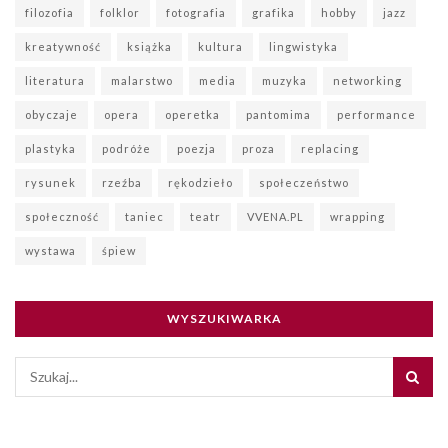
filozofia
folklor
fotografia
grafika
hobby
jazz
kreatywność
książka
kultura
lingwistyka
literatura
malarstwo
media
muzyka
networking
obyczaje
opera
operetka
pantomima
performance
plastyka
podróże
poezja
proza
replacing
rysunek
rzeźba
rękodzieło
społeczeństwo
społeczność
taniec
teatr
VVENA.PL
wrapping
wystawa
śpiew
WYSZUKIWARKA