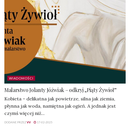
WIADOMOŚCI
Malarstwo Jolanty Jóźwiak – odkryj „Piąty Żywioł”
Kobieta – delikatna jak powietrze, silna jak ziemia,
płynna jak woda, namiętna jak ogień. A jednak jest
czymś więcej niż...
DODANE PRZEZ
VV
17-02-2025