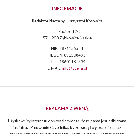
INFORMACJE
Redaktor Naczelny – Krzysztof Kotowicz
ul. Zacisze 12/2
57 – 200 Ząbkowice Śląskie
NIP: 8871156554
REGON: 891508493
TEL: +48601181334
E-MAIL:
info@vvena.pl
REKLAMA Z WENĄ
Użytkownicy internetu doskonale wiedzą, że reklama jest odbierana
jak intruz. Zmuszanie Czytelnika, by zobaczył ogłoszenie coraz
częściej przynosi skutek odwrotny. Portal VVENA.PL jest miejscem