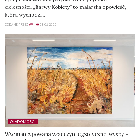
cielesności. „Barwy Kobiety” to malarska opowieść,
która wychodzi...
DODANE PRZEZ
VV
03-02-2025
WIADOMOŚCI
Wyemancypowana władczyni egzotycznej wyspy –