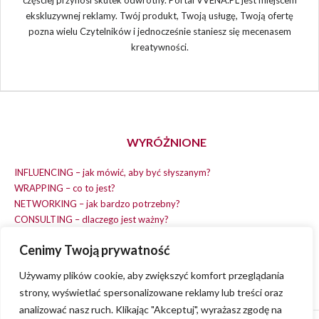
ekskluzywnej reklamy. Twój produkt, Twoją usługę, Twoją ofertę
pozna wielu Czytelników i jednocześnie staniesz się mecenasem
kreatywności.
WYRÓŻNIONE
INFLUENCING – jak mówić, aby być słyszanym?
WRAPPING – co to jest?
NETWORKING – jak bardzo potrzebny?
CONSULTING – dlaczego jest ważny?
REPLACING – masz na wszystko czas?
Cenimy Twoją prywatność
EARNING – jak zarobić na dobrym pomyśle?
COACHING – chcesz spełniać swój pomysł?
Używamy plików cookie, aby zwiększyć komfort przeglądania
strony, wyświetlać spersonalizowane reklamy lub treści oraz
analizować nasz ruch. Klikając "Akceptuj", wyrażasz zgodę na