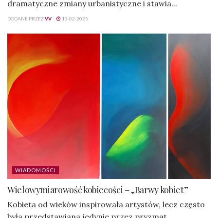
dramatyczne zmiany urbanistyczne i stawia...
DODANE PRZEZ
VV
13-02-2025
WIADOMOŚCI
Wielowymiarowość kobiecości – „Barwy kobiet”
Kobieta od wieków inspirowała artystów, lecz często
była przedstawiana jedynie przez pryzmat