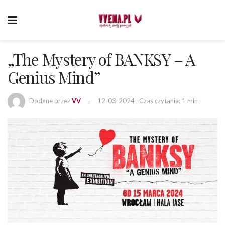
„The Mystery of BANKSY – A
Genius Mind”
Dodane przez
VV
12-03-2024
Czas czytania: 1 min