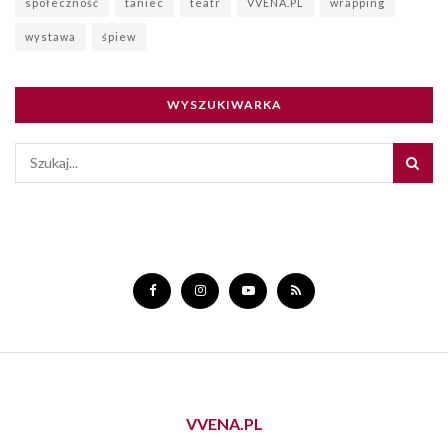
społeczność
taniec
teatr
VVENA.PL
wrapping
wystawa
śpiew
WYSZUKIWARKA
VVENA.PL