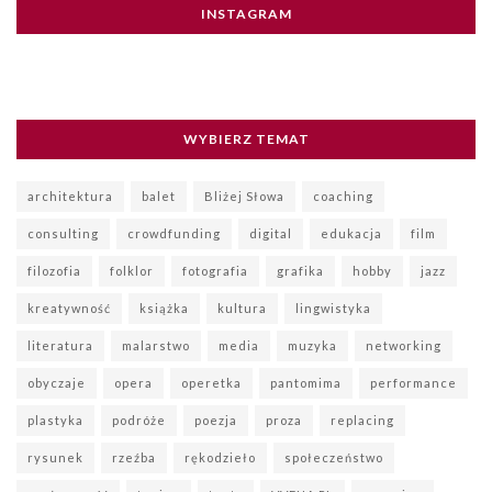
INSTAGRAM
WYBIERZ TEMAT
architektura
balet
Bliżej Słowa
coaching
consulting
crowdfunding
digital
edukacja
film
filozofia
folklor
fotografia
grafika
hobby
jazz
kreatywność
książka
kultura
lingwistyka
literatura
malarstwo
media
muzyka
networking
obyczaje
opera
operetka
pantomima
performance
plastyka
podróże
poezja
proza
replacing
rysunek
rzeźba
rękodzieło
społeczeństwo