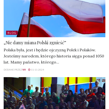
BLOG
„Nie damy miana Polski zgnieść”
Polska była, jest i będzie ojczyzną Polek i Polaków.
Jesteśmy narodem, którego historia sięga ponad 1050
lat. Mamy państwo, którego...
DODANE PRZEZ
VV
11-11-2024