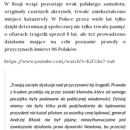
W Rosji wciąż pozostaje wrak polskiego samolotu,
oryginały czarnych skrzynek, trwale zniekształcono
miejsce katastrofy. W Polsce przez wiele lat tylko
dzięki determinacji społecznej nie tylko trwała pamięć
o ofiarach tragedii sprzed 9 lat, ale też prowadzono
działania mające na celu poznanie prawdy o
przyczynach śmierci 96 Polaków.
https://www.youtube.com/watch?v=Kd7chx7-ta8
„Trwają zacięte dyskusje nad przyczynami tej tragedii. Prawda
z trudem przebija się przez zasieki kłamstw, które od samego
początku były podawane do publicznej wiadomości. Dzisiaj
wiemy: nie było kilku prób podchodzenia do lądowania;
prezydent nie kazał pilotom za wszelką cenę lądować; generał
Andrzej Błasik nie był pijany; niewytłumaczalne jest
zawieszenie działania praw dynamiki Newtona, bo przecież