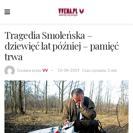
Tragedia Smoleńska –
dziewięć lat później – pamięć
trwa
Dodane przez
VV
10-04-2019
Czas czytania: 2 min