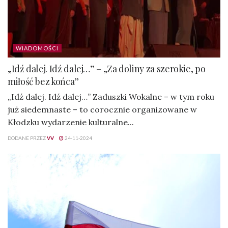
WIADOMOŚCI
„Idź dalej. Idź dalej…” – „Za doliny za szerokie, po
miłość bez końca”
„Idź dalej. Idź dalej…” Zaduszki Wokalne – w tym roku
już siedemnaste – to corocznie organizowane w
Kłodzku wydarzenie kulturalne...
DODANE PRZEZ
VV
24-11-2024