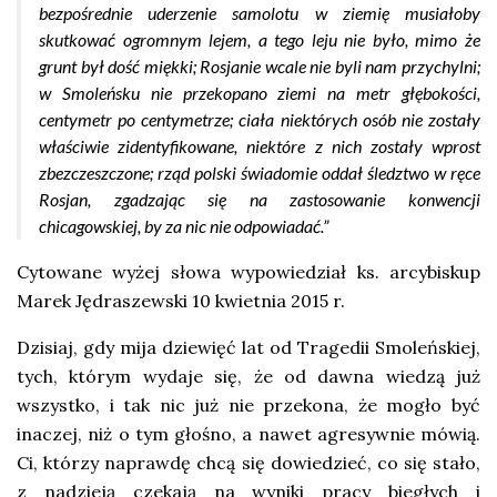
bezpośrednie uderzenie samolotu w ziemię musiałoby
skutkować ogromnym lejem, a tego leju nie było, mimo że
grunt był dość miękki; Rosjanie wcale nie byli nam przychylni;
w Smoleńsku nie przekopano ziemi na metr głębokości,
centymetr po centymetrze; ciała niektórych osób nie zostały
właściwie zidentyfikowane, niektóre z nich zostały wprost
zbezczeszczone; rząd polski świadomie oddał śledztwo w ręce
Rosjan, zgadzając się na zastosowanie konwencji
chicagowskiej, by za nic nie odpowiadać.”
Cytowane wyżej słowa wypowiedział ks. arcybiskup
Marek Jędraszewski 10 kwietnia 2015 r.
Dzisiaj, gdy mija dziewięć lat od Tragedii Smoleńskiej,
tych, którym wydaje się, że od dawna wiedzą już
wszystko, i tak nic już nie przekona, że mogło być
inaczej, niż o tym głośno, a nawet agresywnie mówią.
Ci, którzy naprawdę chcą się dowiedzieć, co się stało,
z nadzieją czekają na wyniki pracy biegłych i