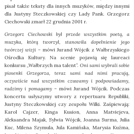
pisał także teksty dla innych muzyków, między innymi
dla Justyny Steczkowskiej czy Lady Pank. Grzegorz
Ciechowski zmarł 22 grudnia 2001 r.
Grzegorz Ciechowski był przede wszystkim poetą, a
muzyka, którą tworzył, stanowiła dopełnienie jego
twórczej wizji
– mówi Jurand Wójcik z Wałbrzyskiego
Ośrodka Kultury. Na scenie pojawią się laureaci
konkursu „Wałbrzych ma talent”.
Oni sami wybrali sobie
piosenki Grzegorza, teraz sami nad nimi pracują,
oczywiście nad wszystkim czuwamy i podpowiadamy,
radzimy i pomagamy
– mówi Jurand Wójcik. Podczas
koncertu usłyszymy utwory z repertuaru Republiki,
Justyny Steczkowskiej czy zespołu Wilki. Zaśpiewają:
Karol Cajzer, Kinga Kusion, Anna Matviejeva,
Aleksandra Majak, Sylwia Wójcik, Joanna Surma, Julia
Kuc, Milena Szymula, Jula Kamińska, Marysia Kuźma,