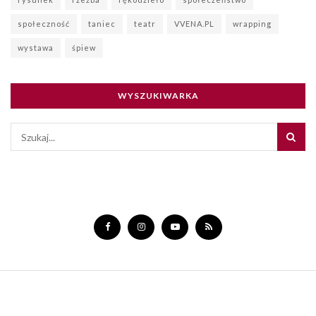
społeczność
taniec
teatr
VVENA.PL
wrapping
wystawa
śpiew
WYSZUKIWARKA