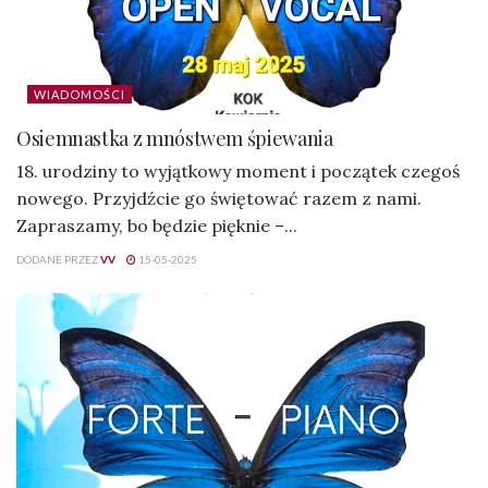
WIADOMOŚCI
Osiemnastka z mnóstwem śpiewania
18. urodziny to wyjątkowy moment i początek czegoś
nowego. Przyjdźcie go świętować razem z nami.
Zapraszamy, bo będzie pięknie –...
DODANE PRZEZ
VV
15-05-2025