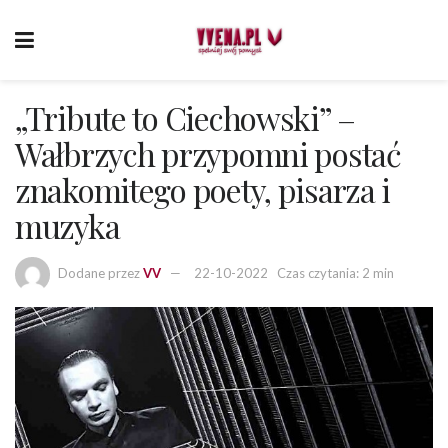
„Tribute to Ciechowski” –
Wałbrzych przypomni postać
znakomitego poety, pisarza i
muzyka
Dodane przez
VV
22-10-2022
Czas czytania: 2 min