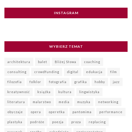
INSTAGRAM
WYBIERZ TEMAT
architektura
balet
Bliżej Słowa
coaching
consulting
crowdfunding
digital
edukacja
film
filozofia
folklor
fotografia
grafika
hobby
jazz
kreatywność
książka
kultura
lingwistyka
literatura
malarstwo
media
muzyka
networking
obyczaje
opera
operetka
pantomima
performance
plastyka
podróże
poezja
proza
replacing
rysunek
rzeźba
rękodzieło
społeczeństwo