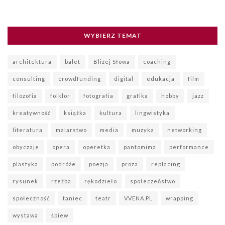
WYBIERZ TEMAT
architektura
balet
Bliżej Słowa
coaching
consulting
crowdfunding
digital
edukacja
film
filozofia
folklor
fotografia
grafika
hobby
jazz
kreatywność
książka
kultura
lingwistyka
literatura
malarstwo
media
muzyka
networking
obyczaje
opera
operetka
pantomima
performance
plastyka
podróże
poezja
proza
replacing
rysunek
rzeźba
rękodzieło
społeczeństwo
społeczność
taniec
teatr
VVENA.PL
wrapping
wystawa
śpiew