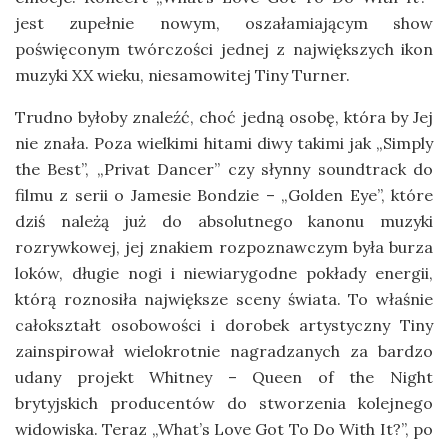
jest zupełnie nowym, oszałamiającym show
poświęconym twórczości jednej z największych ikon
muzyki XX wieku, niesamowitej Tiny Turner.
Trudno byłoby znaleźć, choć jedną osobę, która by Jej
nie znała. Poza wielkimi hitami diwy takimi jak „Simply
the Best”, „Privat Dancer” czy słynny soundtrack do
filmu z serii o Jamesie Bondzie – „Golden Eye”, które
dziś należą już do absolutnego kanonu muzyki
rozrywkowej, jej znakiem rozpoznawczym była burza
loków, długie nogi i niewiarygodne pokłady energii,
którą roznosiła największe sceny świata. To właśnie
całokształt osobowości i dorobek artystyczny Tiny
zainspirował wielokrotnie nagradzanych za bardzo
udany projekt Whitney – Queen of the Night
brytyjskich producentów do stworzenia kolejnego
widowiska. Teraz „What’s Love Got To Do With It?”, po