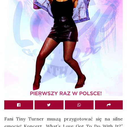
Fani Tiny Turner muszą przygotować się na silne
emocje! Koncert „What’s Love Got To Do With It?”