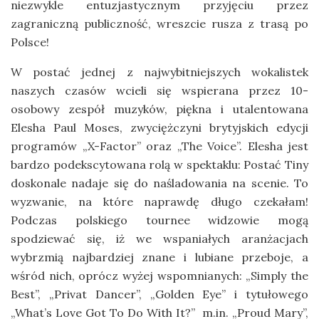
niezwykle entuzjastycznym przyjęciu przez
zagraniczną publiczność, wreszcie rusza z trasą po
Polsce!
W postać jednej z najwybitniejszych wokalistek
naszych czasów wcieli się wspierana przez 10-
osobowy zespół muzyków, piękna i utalentowana
Elesha Paul Moses, zwyciężczyni brytyjskich edycji
programów „X-Factor” oraz „The Voice”. Elesha jest
bardzo podekscytowana rolą w spektaklu: Postać Tiny
doskonale nadaje się do naśladowania na scenie. To
wyzwanie, na które naprawdę długo czekałam!
Podczas polskiego tournee widzowie mogą
spodziewać się, iż we wspaniałych aranżacjach
wybrzmią najbardziej znane i lubiane przeboje, a
wśród nich, oprócz wyżej wspomnianych: „Simply the
Best”, „Privat Dancer”, „Golden Eye” i tytułowego
„What’s Love Got To Do With It?” m.in. „Proud Mary”,