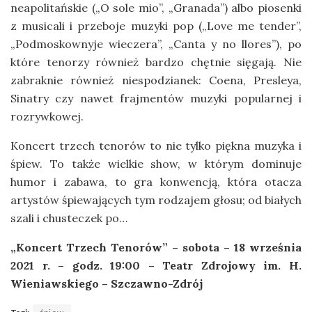
neapolitańskie („O sole mio”, „Granada”) albo piosenki
z musicali i przeboje muzyki pop („Love me tender”,
„Podmoskownyje wieczera”, „Canta y no llores”), po
które tenorzy również bardzo chętnie sięgają. Nie
zabraknie również niespodzianek: Coena, Presleya,
Sinatry czy nawet frajmentów muzyki popularnej i
rozrywkowej.
Koncert trzech tenorów to nie tylko piękna muzyka i
śpiew. To także wielkie show, w którym dominuje
humor i zabawa, to gra konwencją, która otacza
artystów śpiewających tym rodzajem głosu; od białych
szali i chusteczek po…
„Koncert Trzech Tenorów” – sobota – 18 września
2021 r. – godz. 19:00 – Teatr Zdrojowy im. H.
Wieniawskiego – Szczawno-Zdrój