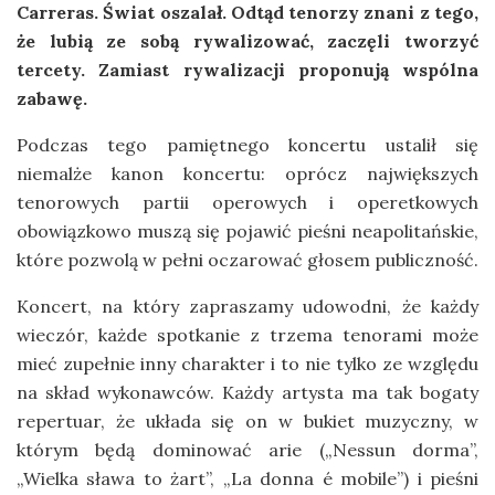
Carreras. Świat oszalał. Odtąd tenorzy znani z tego,
że lubią ze sobą rywalizować, zaczęli tworzyć
tercety. Zamiast rywalizacji proponują wspólna
zabawę.
Podczas tego pamiętnego koncertu ustalił się
niemalże kanon koncertu: oprócz największych
tenorowych partii operowych i operetkowych
obowiązkowo muszą się pojawić pieśni neapolitańskie,
które pozwolą w pełni oczarować głosem publiczność.
Koncert, na który zapraszamy udowodni, że każdy
wieczór, każde spotkanie z trzema tenorami może
mieć zupełnie inny charakter i to nie tylko ze względu
na skład wykonawców. Każdy artysta ma tak bogaty
repertuar, że układa się on w bukiet muzyczny, w
którym będą dominować arie („Nessun dorma”,
„Wielka sława to żart”, „La donna é mobile”) i pieśni