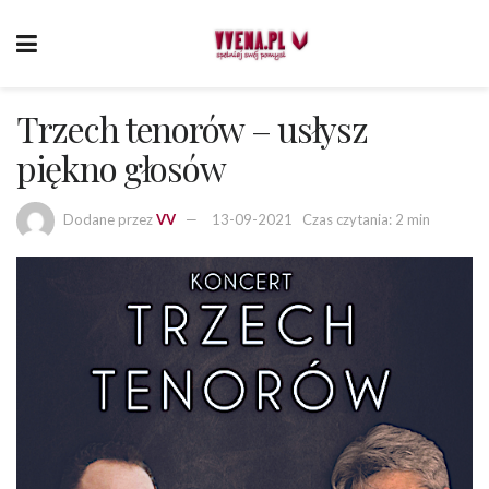
Trzech tenorów – usłysz
piękno głosów
Dodane przez
VV
13-09-2021
Czas czytania: 2 min