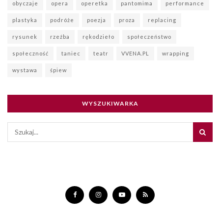
obyczaje
opera
operetka
pantomima
performance
plastyka
podróże
poezja
proza
replacing
rysunek
rzeźba
rękodzieło
społeczeństwo
społeczność
taniec
teatr
VVENA.PL
wrapping
wystawa
śpiew
WYSZUKIWARKA