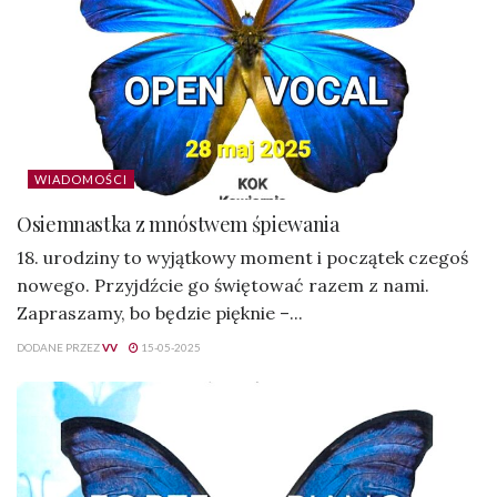
WIADOMOŚCI
Osiemnastka z mnóstwem śpiewania
18. urodziny to wyjątkowy moment i początek czegoś
nowego. Przyjdźcie go świętować razem z nami.
Zapraszamy, bo będzie pięknie –...
DODANE PRZEZ
VV
15-05-2025