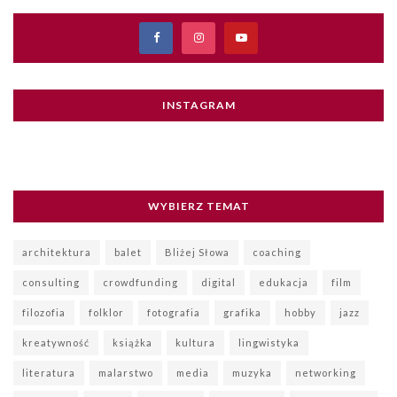
INSTAGRAM
WYBIERZ TEMAT
architektura
balet
Bliżej Słowa
coaching
consulting
crowdfunding
digital
edukacja
film
filozofia
folklor
fotografia
grafika
hobby
jazz
kreatywność
książka
kultura
lingwistyka
literatura
malarstwo
media
muzyka
networking