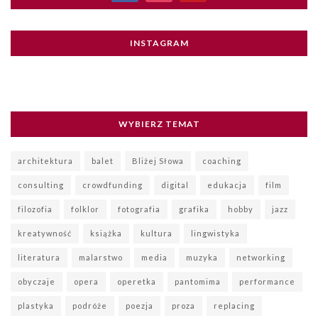
INSTAGRAM
WYBIERZ TEMAT
architektura
balet
Bliżej Słowa
coaching
consulting
crowdfunding
digital
edukacja
film
filozofia
folklor
fotografia
grafika
hobby
jazz
kreatywność
książka
kultura
lingwistyka
literatura
malarstwo
media
muzyka
networking
obyczaje
opera
operetka
pantomima
performance
plastyka
podróże
poezja
proza
replacing