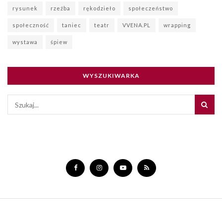
rysunek
rzeźba
rękodzieło
społeczeństwo
społeczność
taniec
teatr
VVENA.PL
wrapping
wystawa
śpiew
WYSZUKIWARKA