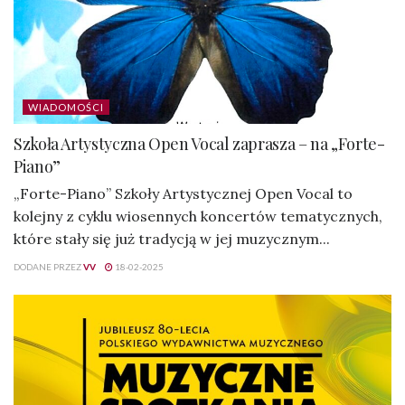
WIADOMOŚCI
Szkoła Artystyczna Open Vocal zaprasza – na „Forte-
Piano”
„Forte-Piano” Szkoły Artystycznej Open Vocal to
kolejny z cyklu wiosennych koncertów tematycznych,
które stały się już tradycją w jej muzycznym...
DODANE PRZEZ
VV
18-02-2025