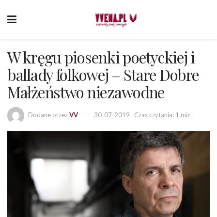
W kręgu piosenki poetyckiej i
ballady folkowej – Stare Dobre
Małżeństwo niezawodne
Dodane przez
VV
30-07-2019
Czas czytania: 1 min