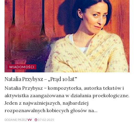
WIADOMOŚCI
Natalia Przybysz – „Prąd 10 lat”
Natalia Przybysz – kompozytorka, autorka tekstów i
aktywistka zaangażowana w działania proekologiczne.
Jeden z najważniejszych, najbardziej
rozpoznawalnych kobiecych głosów na...
DODANE PRZEZ
VV
07-02-2025