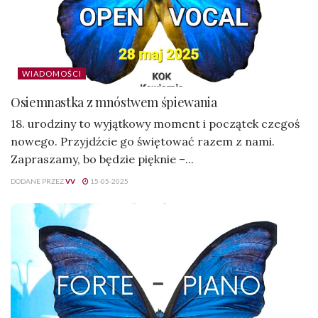
WIADOMOŚCI
Osiemnastka z mnóstwem śpiewania
18. urodziny to wyjątkowy moment i początek czegoś
nowego. Przyjdźcie go świętować razem z nami.
Zapraszamy, bo będzie pięknie –...
DODANE PRZEZ
VV
15-05-2025