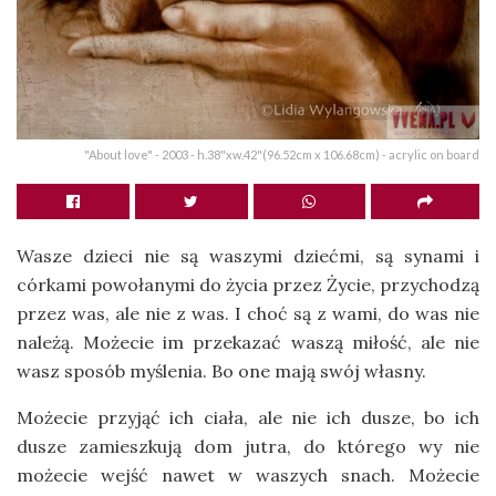
"About love" - 2003 - h.38"xw.42"(96.52cm x 106.68cm) - acrylic on board
Wasze dzieci nie są waszymi dziećmi, są synami i
córkami powołanymi do życia przez Życie, przychodzą
przez was, ale nie z was. I choć są z wami, do was nie
należą. Możecie im przekazać waszą miłość, ale nie
wasz sposób myślenia. Bo one mają swój własny.
Możecie przyjąć ich ciała, ale nie ich dusze, bo ich
dusze zamieszkują dom jutra, do którego wy nie
możecie wejść nawet w waszych snach. Możecie