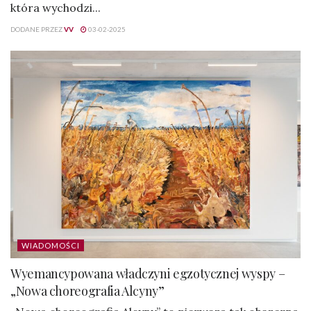
która wychodzi...
DODANE PRZEZ
VV
03-02-2025
WIADOMOŚCI
Wyemancypowana władczyni egzotycznej wyspy –
„Nowa choreografia Alcyny”