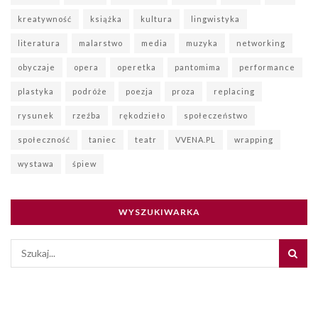
kreatywność
książka
kultura
lingwistyka
literatura
malarstwo
media
muzyka
networking
obyczaje
opera
operetka
pantomima
performance
plastyka
podróże
poezja
proza
replacing
rysunek
rzeźba
rękodzieło
społeczeństwo
społeczność
taniec
teatr
VVENA.PL
wrapping
wystawa
śpiew
WYSZUKIWARKA