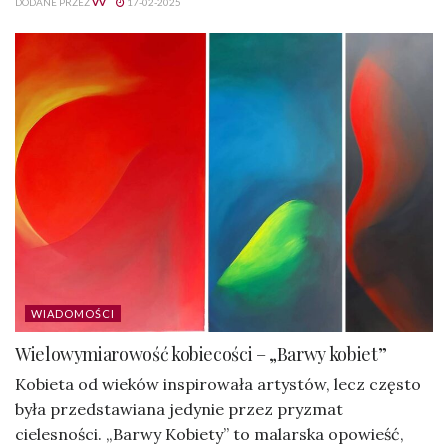
DODANE PRZEZ
VV
17-02-2025
WIADOMOŚCI
Wielowymiarowość kobiecości – „Barwy kobiet”
Kobieta od wieków inspirowała artystów, lecz często
była przedstawiana jedynie przez pryzmat
cielesności. „Barwy Kobiety” to malarska opowieść,