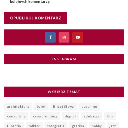
kolejnych komentarzy.
INSTAGRAM
WYBIERZ TEMAT
architektura
balet
Bliżej Słowa
coaching
consulting
crowdfunding
digital
edukacja
film
filozofia
folklor
fotografia
grafika
hobby
jazz