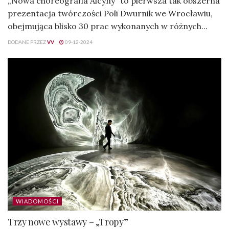
„Nowa choreografia Alcyny” to pierwsza tak obszerna
prezentacja twórczości Poli Dwurnik we Wrocławiu,
obejmująca blisko 30 prac wykonanych w różnych...
DODANE PRZEZ
VV
09-12-2024
WIADOMOŚCI
Trzy nowe wystawy – „Tropy”