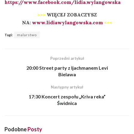
https://www.facebook.com/lidia.wylangowska
>>>
WIĘCEJ ZOBACZYSZ
NA:
www.lidiawylangowska.com
<<<
Tagi:
malarstwo
Poprzedni artykuł
20:00 Street party z Ijachmanem Levi
Bielawa
Następny artykuł
17:30 Koncert zespołu „Kriva reka”
Świdnica
Podobne
Posty