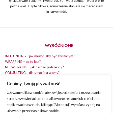
ekskluzywnej reklamy. Twój produkt, Twoją usługę, Twoją ofertę
pozna wielu Czytelników i jednocześnie staniesz się mecenasem
kreatywności.
WYRÓŻNIONE
INFLUENCING – jak mówić, aby być słyszanym?
WRAPPING – co to jest?
NETWORKING – jak bardzo potrzebny?
CONSULTING – dlaczego jest ważny?
REPLACING – masz na wszystko czas?
Cenimy Twoją prywatność
EARNING – jak zarobić na dobrym pomyśle?
COACHING – chcesz spełniać swój pomysł?
Używamy plików cookie, aby zwiększyć komfort przeglądania
strony, wyświetlać spersonalizowane reklamy lub treści oraz
analizować nasz ruch. Klikając "Akceptuj", wyrażasz zgodę na
używanie przez nas plików cookie.