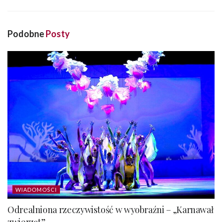
Podobne
Posty
WIADOMOŚCI
Odrealniona rzeczywistość w wyobraźni – „Karnawał