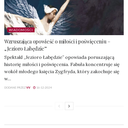
WIADOMOŚCI
Wzruszająca opowieść o miłości i poświęceniu –
„Jezioro Łabędzie”
Spektakl „Jezioro Łabędzie” opowiada poruszającą
historię miłości i poświęcenia. Fabuła koncentruje się
wokół młodego księcia Zygfryda, który zakochuje się
w...
DODANE PRZEZ
VV
16-12-2024