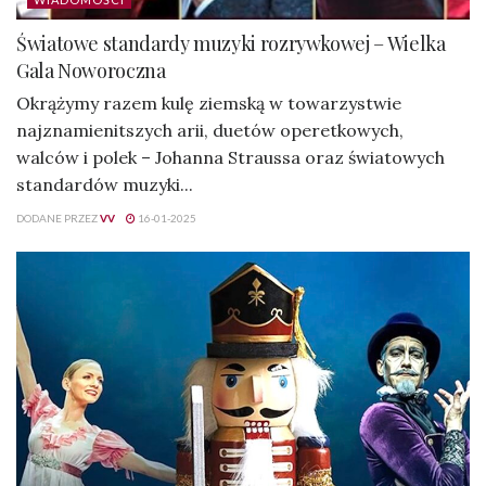
Światowe standardy muzyki rozrywkowej – Wielka
Gala Noworoczna
Okrążymy razem kulę ziemską w towarzystwie
najznamienitszych arii, duetów operetkowych,
walców i polek – Johanna Straussa oraz światowych
standardów muzyki...
DODANE PRZEZ
VV
16-01-2025