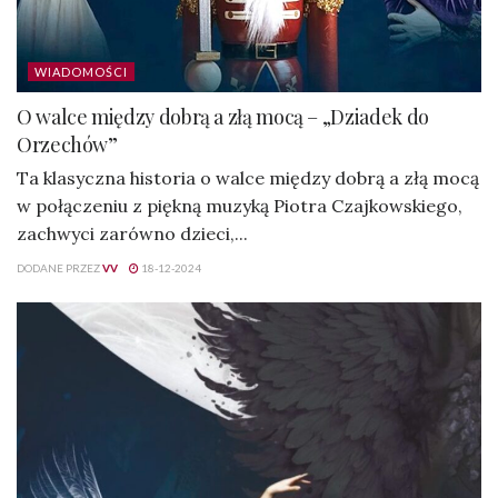
WIADOMOŚCI
O walce między dobrą a złą mocą – „Dziadek do
Orzechów”
Ta klasyczna historia o walce między dobrą a złą mocą
w połączeniu z piękną muzyką Piotra Czajkowskiego,
zachwyci zarówno dzieci,...
DODANE PRZEZ
VV
18-12-2024