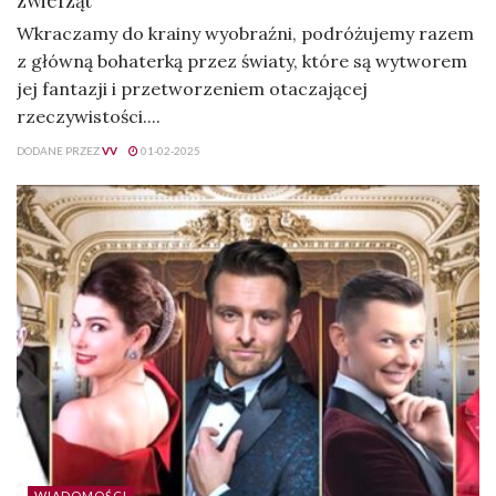
zwierząt”
Wkraczamy do krainy wyobraźni, podróżujemy razem
z główną bohaterką przez światy, które są wytworem
jej fantazji i przetworzeniem otaczającej
rzeczywistości....
DODANE PRZEZ
VV
01-02-2025
WIADOMOŚCI