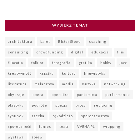
WYBIERZ TEMAT
architektura
balet
Bliżej Słowa
coaching
consulting
crowdfunding
digital
edukacja
film
filozofia
folklor
fotografia
grafika
hobby
jazz
kreatywność
książka
kultura
lingwistyka
literatura
malarstwo
media
muzyka
networking
obyczaje
opera
operetka
pantomima
performance
plastyka
podróże
poezja
proza
replacing
rysunek
rzeźba
rękodzieło
społeczeństwo
społeczność
taniec
teatr
VVENA.PL
wrapping
wystawa
śpiew