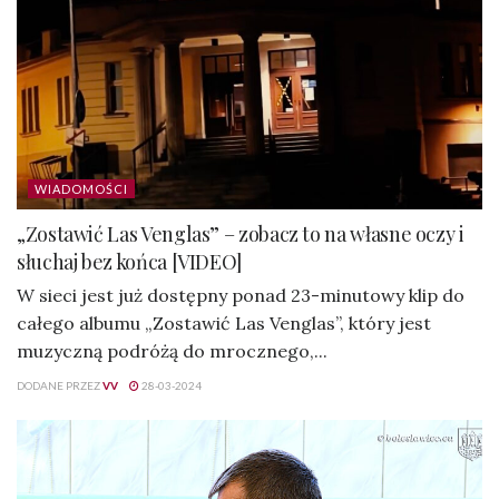
WIADOMOŚCI
„Zostawić Las Venglas” – zobacz to na własne oczy i
słuchaj bez końca [VIDEO]
W sieci jest już dostępny ponad 23-minutowy klip do
całego albumu „Zostawić Las Venglas”, który jest
muzyczną podróżą do mrocznego,...
DODANE PRZEZ
VV
28-03-2024