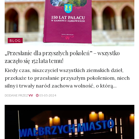
BLOG
„Przesłanie dla przyszłych pokoleń” – wszystko
zaczęło się 152 lata temu!
Kiedy czas, niszczyciel wszystkich ziemskich dzieł,
przekaże to przesłanie przyszłym pokoleniom, niech
silny i trwały naród zachowa wolność, o którą...
DODANE PRZEZ
VV
05-05-2024