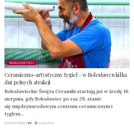
WIADOMOŚCI
Ceramiczno-artystyczny tygiel – w Bolesławcu kilka
dni pełnych atrakcji
Bolesławieckie Święta Ceramiki startują już w środę 16
sierpnia, gdy Bolesławiec po raz 29. stanie
się międzynarodowym centrum ceramicznym i
tyglem...
DODANE PRZEZ
VV
14-08-2023