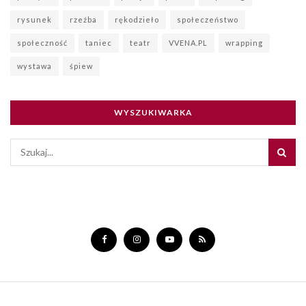
rysunek
rzeźba
rękodzieło
społeczeństwo
społeczność
taniec
teatr
VVENA.PL
wrapping
wystawa
śpiew
WYSZUKIWARKA