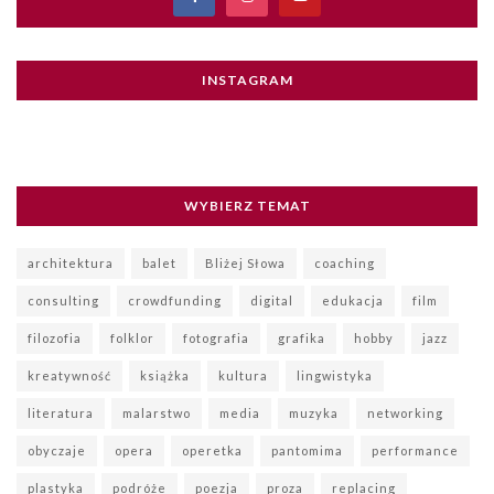
INSTAGRAM
WYBIERZ TEMAT
architektura
balet
Bliżej Słowa
coaching
consulting
crowdfunding
digital
edukacja
film
filozofia
folklor
fotografia
grafika
hobby
jazz
kreatywność
książka
kultura
lingwistyka
literatura
malarstwo
media
muzyka
networking
obyczaje
opera
operetka
pantomima
performance
plastyka
podróże
poezja
proza
replacing