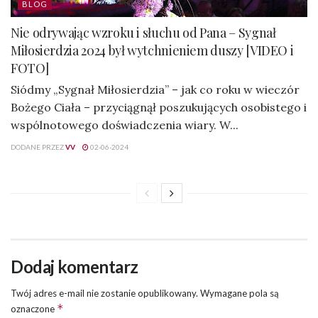
BLOG
Nie odrywając wzroku i słuchu od Pana – Sygnał
Miłosierdzia 2024 był wytchnieniem duszy [VIDEO i
FOTO]
Siódmy „Sygnał Miłosierdzia” – jak co roku w wieczór
Bożego Ciała – przyciągnął poszukujących osobistego i
wspólnotowego doświadczenia wiary. W...
DODANE PRZEZ
VV
02-06-2024
Dodaj komentarz
Twój adres e-mail nie zostanie opublikowany.
Wymagane pola są
*
oznaczone