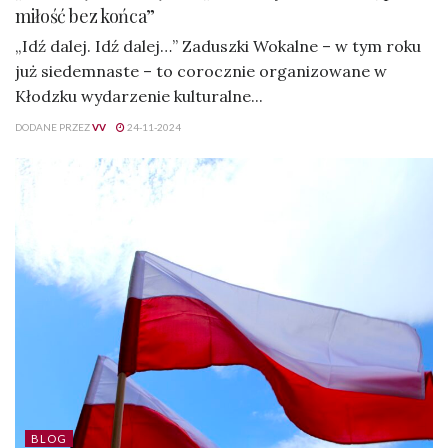
miłość bez końca”
„Idź dalej. Idź dalej…” Zaduszki Wokalne – w tym roku
już siedemnaste – to corocznie organizowane w
Kłodzku wydarzenie kulturalne...
DODANE PRZEZ
VV
24-11-2024
BLOG