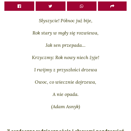
Słyszycie! Północ już bije,
Rok stary w mgły się rozwiewa,
Jak sen przepada…
Krzyczmy: Rok nowy niech żyje!
I rwijmy z przyszłości drzewa
Owoc, co wiecznie dojrzewa,
A nie opada.
(Adam Asnyk)
Z serdeczną wdzięcznością i słowami pozdrowień