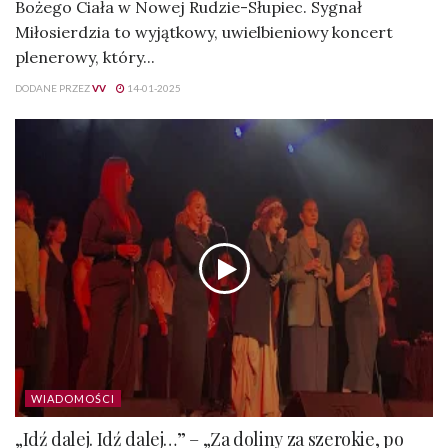
Bożego Ciała w Nowej Rudzie-Słupiec. Sygnał
Miłosierdzia to wyjątkowy, uwielbieniowy koncert
plenerowy, który...
DODANE PRZEZ
VV
14-01-2025
WIADOMOŚCI
„Idź dalej. Idź dalej…” – „Za doliny za szerokie, po