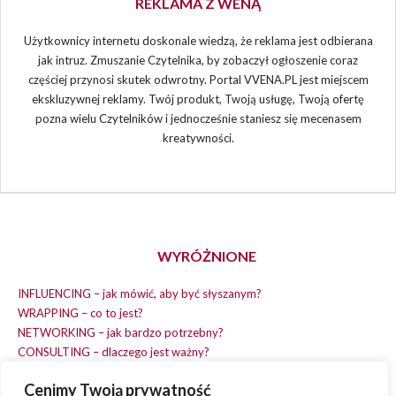
REKLAMA Z WENĄ
Użytkownicy internetu doskonale wiedzą, że reklama jest odbierana
jak intruz. Zmuszanie Czytelnika, by zobaczył ogłoszenie coraz
częściej przynosi skutek odwrotny. Portal VVENA.PL jest miejscem
ekskluzywnej reklamy. Twój produkt, Twoją usługę, Twoją ofertę
pozna wielu Czytelników i jednocześnie staniesz się mecenasem
kreatywności.
WYRÓŻNIONE
INFLUENCING – jak mówić, aby być słyszanym?
WRAPPING – co to jest?
NETWORKING – jak bardzo potrzebny?
CONSULTING – dlaczego jest ważny?
REPLACING – masz na wszystko czas?
Cenimy Twoją prywatność
EARNING – jak zarobić na dobrym pomyśle?