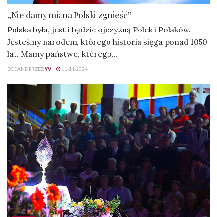
„Nie damy miana Polski zgnieść”
Polska była, jest i będzie ojczyzną Polek i Polaków.
Jesteśmy narodem, którego historia sięga ponad 1050
lat. Mamy państwo, którego...
DODANE PRZEZ
VV
11-11-2024