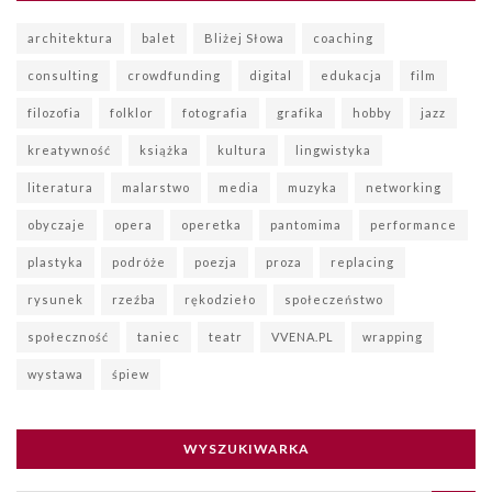
architektura
balet
Bliżej Słowa
coaching
consulting
crowdfunding
digital
edukacja
film
filozofia
folklor
fotografia
grafika
hobby
jazz
kreatywność
książka
kultura
lingwistyka
literatura
malarstwo
media
muzyka
networking
obyczaje
opera
operetka
pantomima
performance
plastyka
podróże
poezja
proza
replacing
rysunek
rzeźba
rękodzieło
społeczeństwo
społeczność
taniec
teatr
VVENA.PL
wrapping
wystawa
śpiew
WYSZUKIWARKA