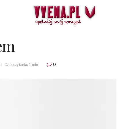
iem
0
i
Czas czytania: 1 min