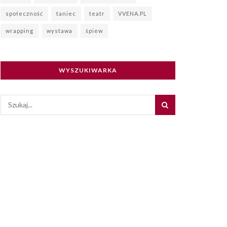
społeczność
taniec
teatr
VVENA.PL
wrapping
wystawa
śpiew
WYSZUKIWARKA