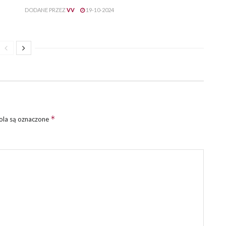
DODANE PRZEZ
VV
19-10-2024
*
la są oznaczone