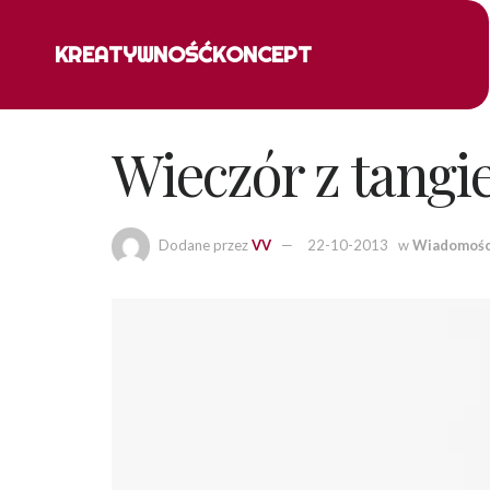
KREATYWNOŚĆ
KONCEPT
Wieczór z tang
Dodane przez
VV
22-10-2013
w
Wiadomośc