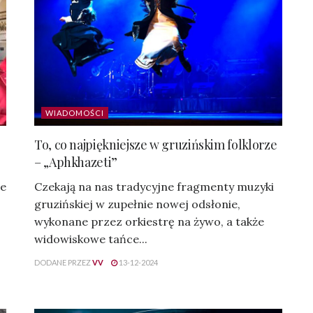
WIADOMOŚCI
To, co najpiękniejsze w gruzińskim folklorze
– „Aphkhazeti”
ie
Czekają na nas tradycyjne fragmenty muzyki
gruzińskiej w zupełnie nowej odsłonie,
wykonane przez orkiestrę na żywo, a także
widowiskowe tańce...
DODANE PRZEZ
VV
13-12-2024