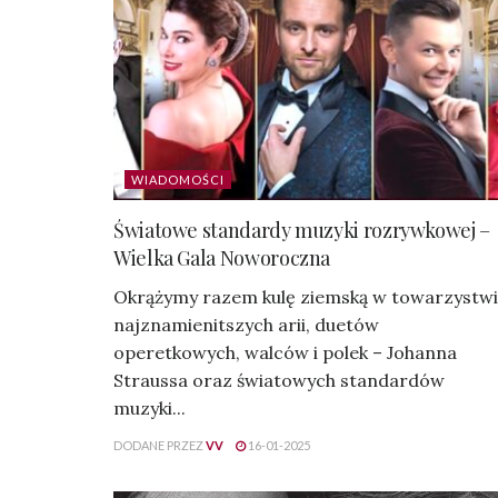
WIADOMOŚCI
Światowe standardy muzyki rozrywkowej –
Wielka Gala Noworoczna
Okrążymy razem kulę ziemską w towarzystw
najznamienitszych arii, duetów
operetkowych, walców i polek – Johanna
Straussa oraz światowych standardów
muzyki...
DODANE PRZEZ
VV
16-01-2025