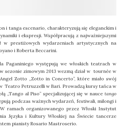
on i tanga escenario, charakteryzują się eleganckim i
amiki i ekspresji. Współpracują z najważniejszymi
ał w prestiżowych wydarzeniach artystycznych na
yano i Roberta Beccarini.
ela Paganiniego występują we włoskich teatrach w
a w sezonie zimowym 2013 wezmą dział w tournée w
ngel Zotto „Zotto in Concerto”, które miało swój
w Teatro Petruzzelli w Bari. Prowadzą kursy tańca w
ołą „Tango al Piso” specjalizującej się w nauce
tango
pują podczas ważnych wydarzeń, festiwali, milongi i
. W ramach organizowanego przez Włoski Instytut
ia Języka i Kultury Włoskiej na Świecie tancerze
tem pianisty Rosario Mastroserio.