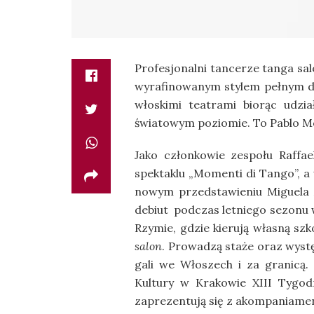
Profesjonalni tancerze tanga sal
wyrafinowanym stylem pełnym dyn
włoskimi teatrami biorąc udzi
światowym poziomie. To Pablo Mo
Jako członkowie zespołu Raffa
spektaklu „Momenti di Tango”, 
nowym przedstawieniu Miguela A
debiut podczas letniego sezonu 
Rzymie, gdzie kierują własną szk
salon
. Prowadzą staże oraz wystę
gali we Włoszech i za granicą
Kultury w Krakowie XIII Tygodn
zaprezentują się z akompaniamen