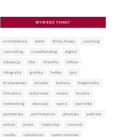
WYBIERZ TEMAT
architektura
balet
Bliżej Słowa
coaching
consulting
crowdfunding
digital
edukacja
film
filozofia
folklor
fotografia
grafika
hobby
jazz
kreatywność
książka
kultura
lingwistyka
literatura
malarstwo
media
muzyka
networking
obyczaje
opera
operetka
pantomima
performance
plastyka
podróże
poezja
proza
replacing
rysunek
rzeźba
rękodzieło
społeczeństwo