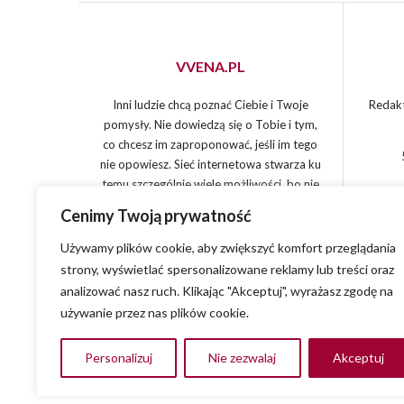
VVENA.PL
Inni ludzie chcą poznać Ciebie i Twoje
Redakt
pomysły. Nie dowiedzą się o Tobie i tym,
co chcesz im zaproponować, jeśli im tego
nie opowiesz. Sieć internetowa stwarza ku
temu szczególnie wiele możliwości, bo nie
jest tylko narzędziem działania, ale i
Cenimy Twoją prywatność
miejscem spotkań. Zapraszam do
VVENA.PL, gdzie nie tylko spełnisz Swój
Używamy plików cookie, aby zwiększyć komfort przeglądania
pomysł. Twój pomysł zaskoczy innych i
strony, wyświetlać spersonalizowane reklamy lub treści oraz
będą go potrzebować jak żadnego innego.
analizować nasz ruch. Klikając "Akceptuj", wyrażasz zgodę na
używanie przez nas plików cookie.
Personalizuj
Nie zezwalaj
Akceptuj