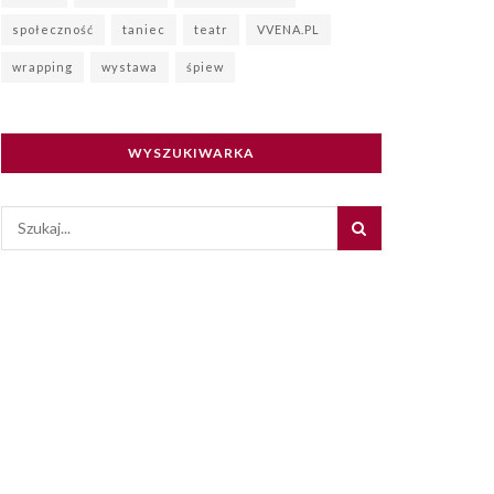
społeczność
taniec
teatr
VVENA.PL
wrapping
wystawa
śpiew
WYSZUKIWARKA