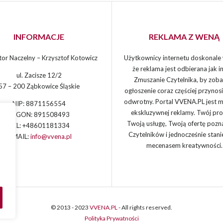
INFORMACJE
REKLAMA Z WENĄ
or Naczelny – Krzysztof Kotowicz
Użytkownicy internetu doskonale 
że reklama jest odbierana jak in
ul. Zacisze 12/2
Zmuszanie Czytelnika, by zoba
57 – 200 Ząbkowice Śląskie
ogłoszenie coraz częściej przynos
odwrotny. Portal VVENA.PL jest 
NIP: 8871156554
ekskluzywnej reklamy. Twój pro
REGON: 891508493
Twoją usługę, Twoją ofertę pozn
TEL: +48601181334
Czytelników i jednocześnie stani
E-MAIL:
info@vvena.pl
mecenasem kreatywności.
© 2013 - 2023
VVENA.PL
- All rights reserved.
Polityka Prywatności