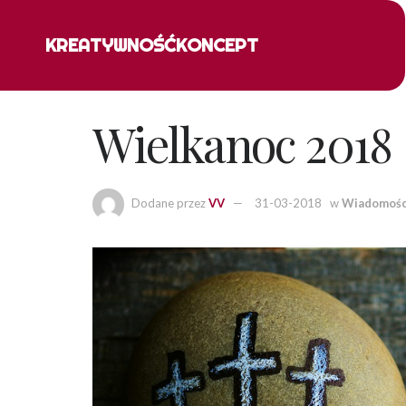
KREATYWNOŚĆ
KONCEPT
Wielkanoc 2018
Dodane przez
VV
31-03-2018
w
Wiadomośc