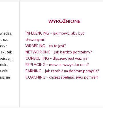
WYRÓŻNIONE
wiedzą,
INFLUENCING – jak mówić, aby być
truz.
słyszanym?
czył
WRAPPING – co to jest?
i skutek
NETWORKING – jak bardzo potrzebny?
miejscem
CONSULTING – dlaczego jest ważny?
dukt,
REPLACING – masz na wszystko czas?
a wielu
EARNING – jak zarobić na dobrym pomyśle?
esz się
COACHING – chcesz spełniać swój pomysł?