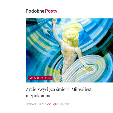
Podobne
Posty
WIADOMOŚCI
Życie zwycięża śmierć. Miłość jest
niepokonana!
DODANE PRZEZ
VV
08-04-2023