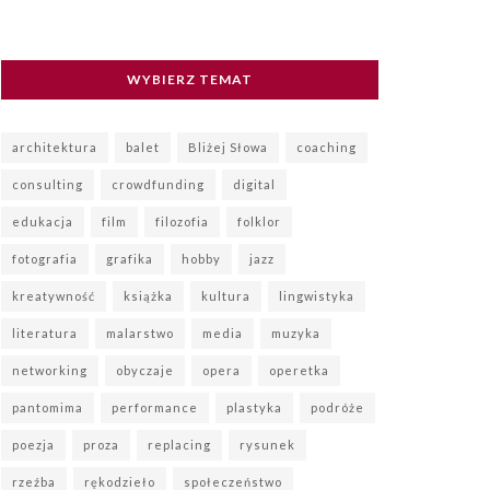
WYBIERZ TEMAT
architektura
balet
Bliżej Słowa
coaching
consulting
crowdfunding
digital
edukacja
film
filozofia
folklor
fotografia
grafika
hobby
jazz
kreatywność
książka
kultura
lingwistyka
literatura
malarstwo
media
muzyka
networking
obyczaje
opera
operetka
pantomima
performance
plastyka
podróże
poezja
proza
replacing
rysunek
rzeźba
rękodzieło
społeczeństwo