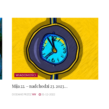
WIADOMOŚCI
Mija 22. – nadchodzi 23. 2023…
DODANE PRZEZ
VV
31-12-2022