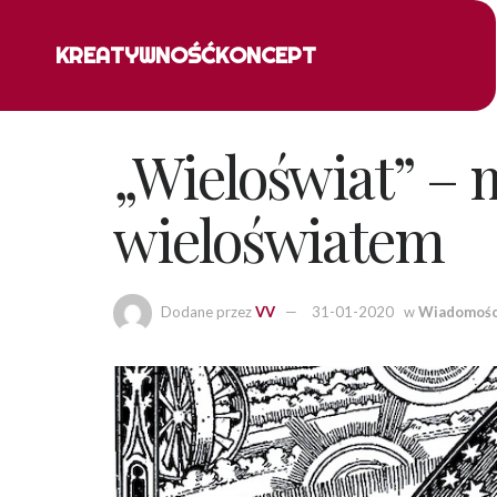
KREATYWNOŚĆ
KONCEPT
„Wieloświat” – 
wieloświatem
Dodane przez
VV
31-01-2020
w
Wiadomośc