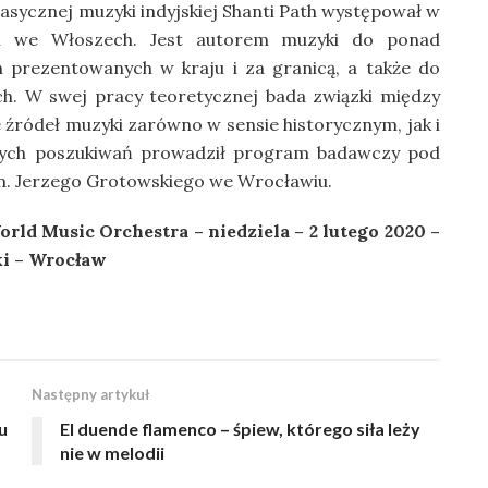
 klasycznej muzyki indyjskiej Shanti Path występował w
 i we Włoszech. Jest autorem muzyki do ponad
ch prezentowanych w kraju i za granicą, a także do
ch. W swej pracy teoretycznej bada związki między
 źródeł muzyki zarówno w sensie historycznym, jak i
ych poszukiwań prowadził program badawczy pod
im. Jerzego Grotowskiego we Wrocławiu.
ld Music Orchestra – niedziela – 2 lutego 2020 –
i – Wrocław
Następny artykuł
u
El duende flamenco – śpiew, którego siła leży
nie w melodii