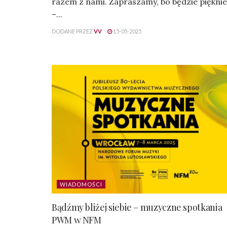
razem z nami. Zapraszamy, bo będzie pięknie
–...
DODANE PRZEZ
VV
15-05-2025
WIADOMOŚCI
Bądźmy bliżej siebie – muzyczne spotkania
PWM w NFM