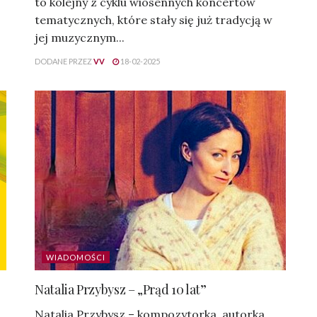
to kolejny z cyklu wiosennych koncertów
tematycznych, które stały się już tradycją w
jej muzycznym...
DODANE PRZEZ
VV
18-02-2025
WIADOMOŚCI
Natalia Przybysz – „Prąd 10 lat”
Natalia Przybysz – kompozytorka, autorka