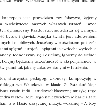
bardzo wiele Wszechświatów określanych mianem
a koncepcja jest prawdziwa czy fałszywa, żyjemy
m Wieloświecie naszych własnych istnień. Każde
ty i dynamiczny. Każde istnienie zderza się z innymi
ość bytów i zjawisk. Muzyka świata jest zderzeniem
tanych i osobliwych. Jesteśmy wieloświatem potrzeb,
ami splątań i urojeń – splątani jak wdech i wydech, a
anchy. Jednoczymy się i dzielimy, lgniemy do siebie i
 kolejny będziemy uczestniczyć w eksperymencie, w
źwiękami tak jak my zakorzenionymi w Istnieniu.
r, sitarzysta, pedagog. Ukończył kompozycję w
ińskiego we Wrocławiu w klasie G. Pstrokońskiej-
dystą rządu Indii – studiował klasyczną muzykę tego
endra w New Delhi. Jego nauczycielem w klasie sitaru
 Khan, a w klasie klasycznej muzyki wokalnej – A. Roy.