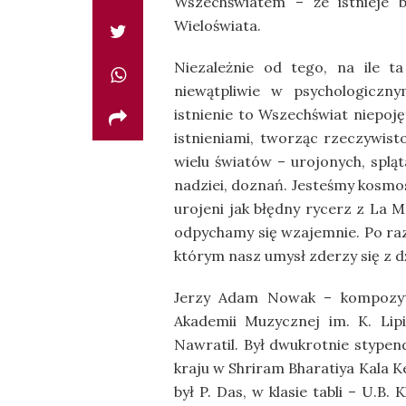
Wszechświatem – że istnieje 
Wieloświata.
Niezależnie od tego, na ile t
niewątpliwie w psychologiczny
istnienie to Wszechświat niepoję
istnieniami, tworząc rzeczywist
wielu światów – urojonych, splą
nadziei, doznań. Jesteśmy kosmos
urojeni jak błędny rycerz z La M
odpychamy się wzajemnie. Po raz
którym nasz umysł zderzy się z d
Jerzy Adam Nowak – kompozyto
Akademii Muzycznej im. K. Lip
Nawratil. Był dwukrotnie stypen
kraju w Shriram Bharatiya Kala K
był P. Das, w klasie tabli – U.B.