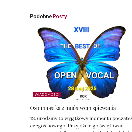
Podobne
Posty
WIADOMOŚCI
Osiemnastka z mnóstwem śpiewania
18. urodziny to wyjątkowy moment i począte
czegoś nowego. Przyjdźcie go świętować