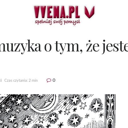
muzyka o tym, że jes
0
i
Czas czytania: 2 min