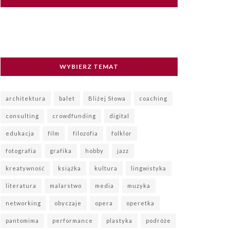
WYBIERZ TEMAT
architektura
balet
Bliżej Słowa
coaching
consulting
crowdfunding
digital
edukacja
film
filozofia
folklor
fotografia
grafika
hobby
jazz
kreatywność
książka
kultura
lingwistyka
literatura
malarstwo
media
muzyka
networking
obyczaje
opera
operetka
pantomima
performance
plastyka
podróże