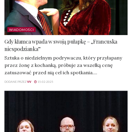
WIADOMOŚCI
Gdy kłamca wpada w swoją pułapkę – „Francuska
niespodzianka”
Sztuka o niedzielnym podrywaczu, który przyłapany
przez żonę z kochanką, próbuje za wszelką cenę
zatuszować przed nią cel ich spotkania....
DODANE PRZEZ
VV
15-02-2025