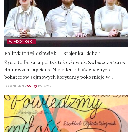
WIADOMOŚCI
Polityk to też człowiek – „Stajenka Cicha”
Życie to farsa, a polityk też człowiek. Zwłaszcza ten w
domowych kapciach. Niejeden z buńczucznych
bohaterów sejmowych korytarzy pokornieje w...
DODANE PRZEZ
VV
12-02-2025