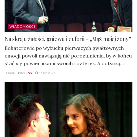
WIADOMOŚCI
Na skraju żałości, gniewu i euforii – „Mąż mojej żony”
Bohaterowie po wybuchu pierwszych gwałtownych
emocji powoli nawiązują nić porozumienia, by w końcu
stać się powiernikami swoich rozterek. A dotyczą...
DODANE PRZEZ
VV
16-02-2025