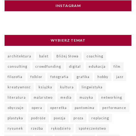
INSTAGRAM
WYBIERZ TEMAT
architektura
balet
Bliżej Słowa
coaching
consulting
crowdfunding
digital
edukacja
film
filozofia
folklor
fotografia
grafika
hobby
jazz
kreatywność
książka
kultura
lingwistyka
literatura
malarstwo
media
muzyka
networking
obyczaje
opera
operetka
pantomima
performance
plastyka
podróże
poezja
proza
replacing
rysunek
rzeźba
rękodzieło
społeczeństwo