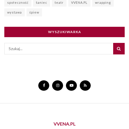
społeczność
taniec
teatr
VVENA.PL
wrapping
wystawa
śpiew
WYSZUKIWARKA
VVENA.PL