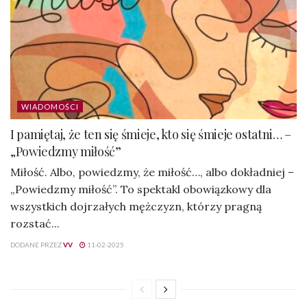
WIADOMOŚCI
I pamiętaj, że ten się śmieje, kto się śmieje ostatni… –
„Powiedzmy miłość”
Miłość. Albo, powiedzmy, że miłość…, albo dokładniej –
„Powiedzmy miłość”. To spektakl obowiązkowy dla
wszystkich dojrzałych mężczyzn, którzy pragną
rozstać...
DODANE PRZEZ
VV
11-02-2025