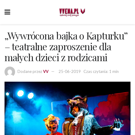
„Wywrócona bajka o Kapturku”
– teatralne zaproszenie dla
małych dzieci z rodzicami
Dodane przez
VV
25-06-2019
Czas czytania: 1 min