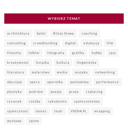
WYBIERZ TEMAT
architektura
balet
Bliżej Słowa
coaching
consulting
crowdfunding
digital
edukacja
film
filozofia
folklor
fotografia
grafika
hobby
jazz
kreatywność
książka
kultura
lingwistyka
literatura
malarstwo
media
muzyka
networking
obyczaje
opera
operetka
pantomima
performance
plastyka
podróże
poezja
proza
replacing
rysunek
rzeźba
rękodzieło
społeczeństwo
społeczność
taniec
teatr
VVENA.PL
wrapping
wystawa
śpiew