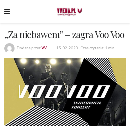
„Za niebawem” – zagra Voo Voo
Dodane przez
VV
15-02-2020
Czas czytania: 1 min