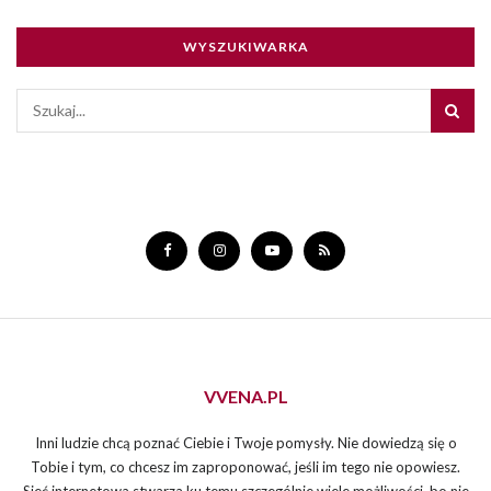
WYSZUKIWARKA
VVENA.PL
Inni ludzie chcą poznać Ciebie i Twoje pomysły. Nie dowiedzą się o
Tobie i tym, co chcesz im zaproponować, jeśli im tego nie opowiesz.
Sieć internetowa stwarza ku temu szczególnie wiele możliwości, bo nie