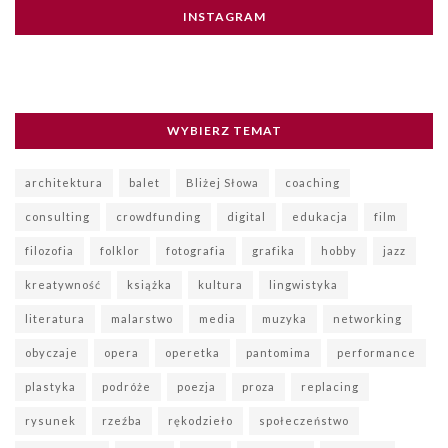
INSTAGRAM
WYBIERZ TEMAT
architektura
balet
Bliżej Słowa
coaching
consulting
crowdfunding
digital
edukacja
film
filozofia
folklor
fotografia
grafika
hobby
jazz
kreatywność
książka
kultura
lingwistyka
literatura
malarstwo
media
muzyka
networking
obyczaje
opera
operetka
pantomima
performance
plastyka
podróże
poezja
proza
replacing
rysunek
rzeźba
rękodzieło
społeczeństwo