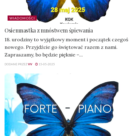
WIADOMOŚCI
Osiemnastka z mnóstwem śpiewania
18. urodziny to wyjątkowy moment i początek czegoś
nowego. Przyjdźcie go świętować razem z nami.
Zapraszamy, bo będzie pięknie –...
DODANE PRZEZ
VV
15-05-2025