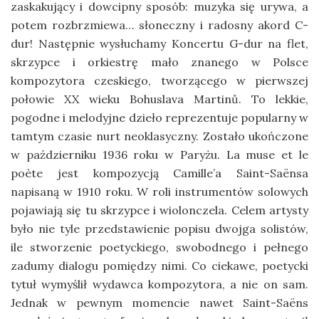
zaskakujący i dowcipny sposób: muzyka się urywa, a
potem rozbrzmiewa… słoneczny i radosny akord C-
dur! Następnie wysłuchamy Koncertu G-dur na flet,
skrzypce i orkiestrę mało znanego w Polsce
kompozytora czeskiego, tworzącego w pierwszej
połowie XX wieku Bohuslava Martinů. To lekkie,
pogodne i melodyjne dzieło reprezentuje popularny w
tamtym czasie nurt neoklasyczny. Zostało ukończone
w październiku 1936 roku w Paryżu. La muse et le
poète jest kompozycją Camille’a Saint-Saënsa
napisaną w 1910 roku. W roli instrumentów solowych
pojawiają się tu skrzypce i wiolonczela. Celem artysty
było nie tyle przedstawienie popisu dwojga solistów,
ile stworzenie poetyckiego, swobodnego i pełnego
zadumy dialogu pomiędzy nimi. Co ciekawe, poetycki
tytuł wymyślił wydawca kompozytora, a nie on sam.
Jednak w pewnym momencie nawet Saint-Saëns