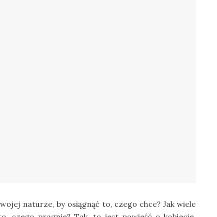
wojej naturze, by osiągnąć to, czego chce? Jak wiele
 to, czego pragnie? Tak, to jest powieść o kobiecie,