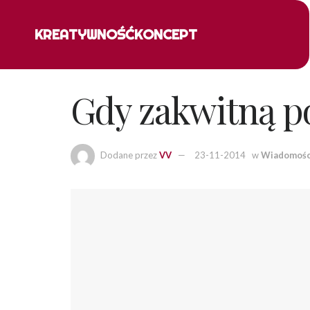
KREATYWNOŚĆ
KONCEPT
Gdy zakwitną p
Dodane przez
VV
23-11-2014
w
Wiadomośc