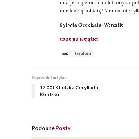
ona jedną z moich ulubionych pol
ona każdą kobietę! A może nie tyl
Sylwia Grochala-Winnik
Czas na Książki
Tagi:
literatura
Poprzedni artykuł
17:00 I Kłodzka Cecyliada
Kłodzko
Podobne
Posty