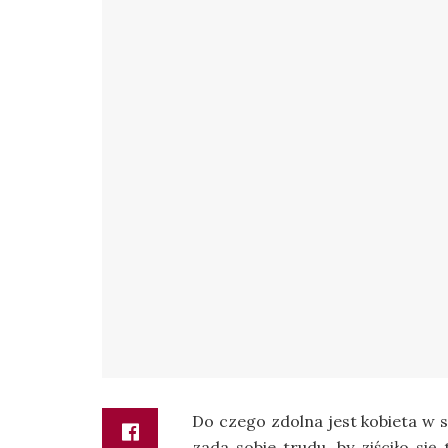
Do czego zdolna jest kobieta w s
zada sobie trudu, by ziściło się