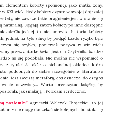
m elementem kobiety spełnionej, jako matki, żony.
w XXI wiek, kiedy kobiety często w swojej dojrzałej
iestety, nie zawsze takie pragnienie jest w stanie się
ą naturalną. Sięgają zatem kobiety po inne dostępne
lczak-Chojeckiej to niesamowita historia kobiety
, jednak na tyle silnej by podjąć każde ryzyko byle
 czyta się szybko, ponieważ porywa w wir wielu
any przez autorkę świat jest dla Czytelnika bardzo
bardzo mi się podobała. Nie można nie wspomnieć o
cie tytule! A także o niebanalnej okładce, która
sto podobnych do siebie szczególnie w literaturze
ślenia. Jest swoistą metaforą, coś oznacza, do czegoś
st wcale oczywisty… Warto przeczytać książkę, by
 poziomki, jak smakują… Polecam serdecznie.
ną poziomki”
Agnieszki Walczak-Chojeckiej, to jej
ałam – nie mogę doczekać się kolejnych, bo stała się