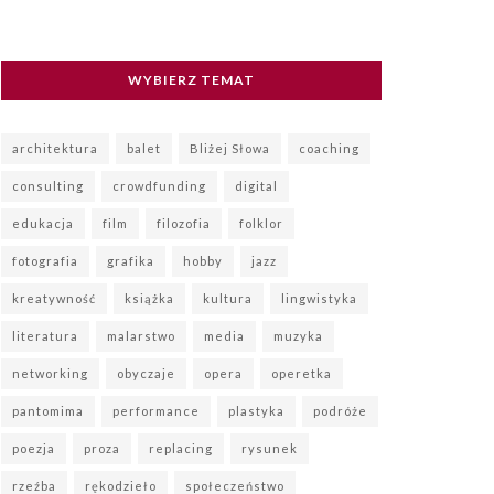
WYBIERZ TEMAT
architektura
balet
Bliżej Słowa
coaching
consulting
crowdfunding
digital
edukacja
film
filozofia
folklor
fotografia
grafika
hobby
jazz
kreatywność
książka
kultura
lingwistyka
literatura
malarstwo
media
muzyka
networking
obyczaje
opera
operetka
pantomima
performance
plastyka
podróże
poezja
proza
replacing
rysunek
rzeźba
rękodzieło
społeczeństwo