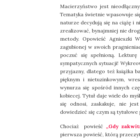
Macierzyństwo jest nieodłączny
Tematyka świetnie wpasowuje się 
naturze decydują się na ciążę i n
zrealizować, bynajmniej nie drog
metody. Opowieść Agnieszki Wa
zagubionej w swoich pragnieniach
poczuć się spełnioną. Lekturę
sympatycznych sytuacji! Wykreow
przyjazny, dlatego też książka 
pięknym i nietuzinkowym, wresz
wynurza się spośród innych czę
kobiecej. Tytuł daje wiele do my
się odnosi, zaskakuje, nie je
dowiedzieć się czym są tytułowe
Chociaż powieść
„Gdy zakwit
pierwsza powieść, którą przeczyt