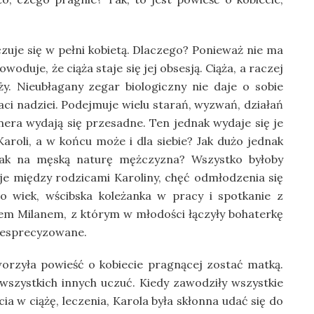
 czuje się w pełni kobietą. Dlaczego? Ponieważ nie ma
woduje, że ciąża staje się jej obsesją. Ciąża, a raczej
ży. Nieubłagany zegar biologiczny nie daje o sobie
aci nadziei. Podejmuje wielu starań, wyzwań, działań
rtnera wydają się przesadne. Ten jednak wydaje się je
 Karoli, a w końcu może i dla siebie? Jak dużo jednak
, jak na męską naturę mężczyzna? Wszystko byłoby
cje między rodzicami Karoliny, chęć odmłodzenia się
o wiek, wścibska koleżanka w pracy i spotkanie z
em Milanem, z którym w młodości łączyły bohaterkę
niesprecyzowane.
orzyła powieść o kobiecie pragnącej zostać matką.
 wszystkich innych uczuć. Kiedy zawodziły wszystkie
ia w ciążę, leczenia, Karola była skłonna udać się do