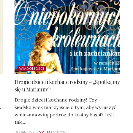
WIADOMOŚCI
e
Drogie dzieci i kochane rodziny – „Spotkajmy
się u Marianny”
Drogie dzieci i kochane rodziny! Czy
…
kiedykolwiek marzyliście o tym, aby wyruszyć
w niesamowitą podróż do krainy baśni? Jeśli
tak,...
DODANE PRZEZ
VV
17-10-2023