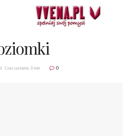
oziomki
0
i
Czas czytania: 3 min