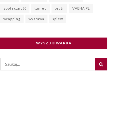
społeczność
taniec
teatr
VVENA.PL
wrapping
wystawa
śpiew
WYSZUKIWARKA