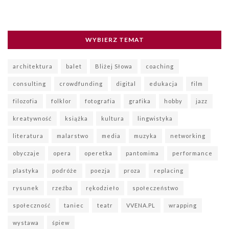
WYBIERZ TEMAT
architektura
balet
Bliżej Słowa
coaching
consulting
crowdfunding
digital
edukacja
film
filozofia
folklor
fotografia
grafika
hobby
jazz
kreatywność
książka
kultura
lingwistyka
literatura
malarstwo
media
muzyka
networking
obyczaje
opera
operetka
pantomima
performance
plastyka
podróże
poezja
proza
replacing
rysunek
rzeźba
rękodzieło
społeczeństwo
społeczność
taniec
teatr
VVENA.PL
wrapping
wystawa
śpiew