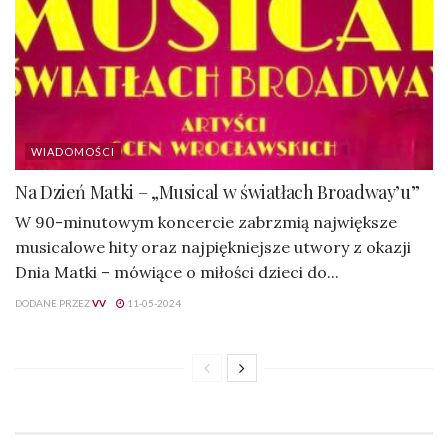
WIADOMOŚCI
Na Dzień Matki – „Musical w światłach Broadway’u”
W 90-minutowym koncercie zabrzmią największe
musicalowe hity oraz najpiękniejsze utwory z okazji
Dnia Matki – mówiące o miłości dzieci do...
DODANE PRZEZ
VV
11-05-2024