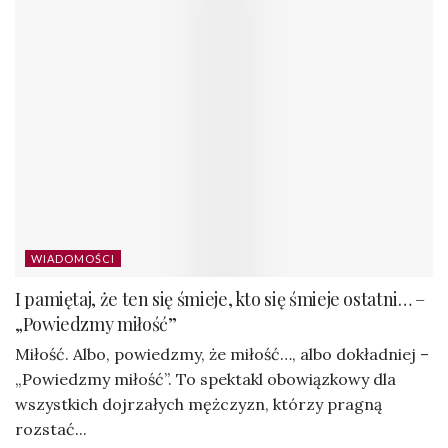
WIADOMOŚCI
I pamiętaj, że ten się śmieje, kto się śmieje ostatni… –
„Powiedzmy miłość”
Miłość. Albo, powiedzmy, że miłość…, albo dokładniej –
„Powiedzmy miłość”. To spektakl obowiązkowy dla
wszystkich dojrzałych mężczyzn, którzy pragną
rozstać...
DODANE PRZEZ
VV
11-02-2025
Dodaj komentarz
Twój adres e-mail nie zostanie opublikowany.
Wymagane pola są