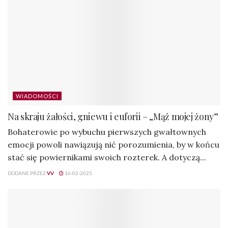
Na skraju żałości, gniewu i euforii – „Mąż mojej żony”
Bohaterowie po wybuchu pierwszych gwałtownych
emocji powoli nawiązują nić porozumienia, by w końcu
stać się powiernikami swoich rozterek. A dotyczą...
DODANE PRZEZ
VV
16-02-2025
WIADOMOŚCI