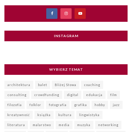
WYBIERZ TEMAT
architektura
balet
Bliżej Słowa
coaching
consulting
crowdfunding
digital
edukacja
film
filozofia
folklor
fotografia
grafika
hobby
jazz
kreatywność
książka
kultura
lingwistyka
literatura
malarstwo
media
muzyka
networking
obyczaje
opera
operetka
pantomima
performance
plastyka
podróże
poezja
proza
replacing
rysunek
rzeźba
rękodzieło
społeczeństwo
społeczność
taniec
teatr
VVENA.PL
wrapping
wystawa
śpiew
WYSZUKIWARKA