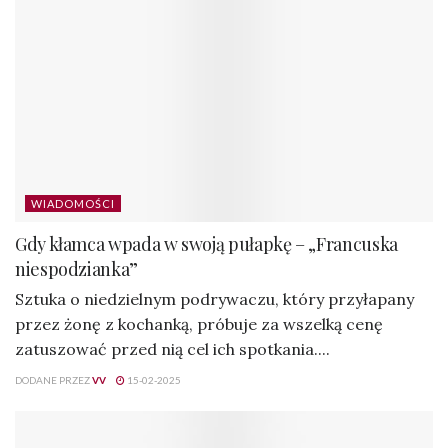
Gdy kłamca wpada w swoją pułapkę – „Francuska
niespodzianka”
Sztuka o niedzielnym podrywaczu, który przyłapany
przez żonę z kochanką, próbuje za wszelką cenę
zatuszować przed nią cel ich spotkania....
DODANE PRZEZ
VV
15-02-2025