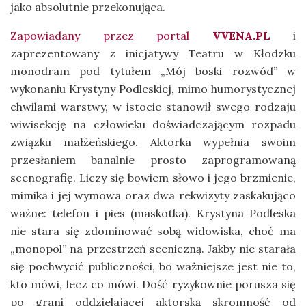
jako absolutnie przekonująca.
Zapowiadany przez portal
VVENA.PL
i
zaprezentowany z inicjatywy Teatru w Kłodzku
monodram pod tytułem „Mój boski rozwód” w
wykonaniu Krystyny Podleskiej, mimo humorystycznej
chwilami warstwy, w istocie stanowił swego rodzaju
wiwisekcję na człowieku doświadczającym rozpadu
związku małżeńskiego. Aktorka wypełnia swoim
przesłaniem banalnie prosto zaprogramowaną
scenografię. Liczy się bowiem słowo i jego brzmienie,
mimika i jej wymowa oraz dwa rekwizyty zaskakująco
ważne: telefon i pies (maskotka). Krystyna Podleska
nie stara się zdominować sobą widowiska, choć ma
„monopol” na przestrzeń sceniczną. Jakby nie starała
się pochwycić publiczności, bo ważniejsze jest nie to,
kto mówi, lecz co mówi. Dość ryzykownie porusza się
po grani oddzielającej aktorską skromność od