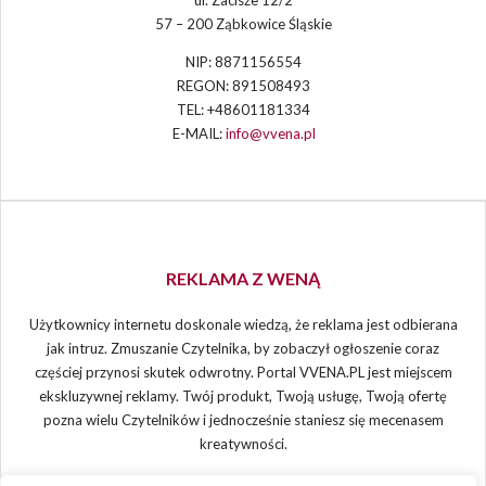
REKLAMA Z WENĄ
Użytkownicy internetu doskonale wiedzą, że reklama jest odbierana
jak intruz. Zmuszanie Czytelnika, by zobaczył ogłoszenie coraz
częściej przynosi skutek odwrotny. Portal VVENA.PL jest miejscem
ekskluzywnej reklamy. Twój produkt, Twoją usługę, Twoją ofertę
pozna wielu Czytelników i jednocześnie staniesz się mecenasem
kreatywności.
WYRÓŻNIONE
INFLUENCING – jak mówić, aby być słyszanym?
WRAPPING – co to jest?
NETWORKING – jak bardzo potrzebny?
CONSULTING – dlaczego jest ważny?