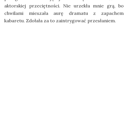
aktorskiej przeciętności. Nie urzekła mnie grą, bo
chwilami mieszała aurę dramatu z zapachem
kabaretu. Zdołała za to zaintrygować przesłaniem.
Ludzie skłonni są wypierać przykre doznania,
zastępować je nawet udawaną radością lub jej