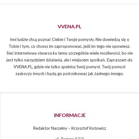
zaskoczy innych i będą go potrzebować jak żadnego innego.
INFORMACJE
Redaktor Naczelny – Krzysztof Kotowicz
ul. Zacisze 12/2
57 – 200 Ząbkowice Śląskie
NIP: 8871156554
REGON: 891508493
TEL: +48601181334
E-MAIL:
info@vvena.pl