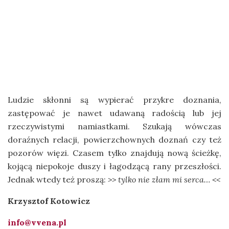
rzeczywistymi namiastkami. Szukają wówczas
doraźnych relacji, powierzchownych doznań czy też
pozorów więzi. Czasem tylko znajdują nową ścieżkę,
kojącą niepokoje duszy i łagodzącą rany przeszłości.
Jednak wtedy też proszą:
>> tylko nie złam mi serca… <<
Krzysztof Kotowicz
info@vvena.pl
Tagi:
teatr
Poprzedni artykuł
Klasyka w murach pięknego zamku
Następny artykuł
19:00 Inauguracja 49. Festiwalu Henryka Wieniawskiego