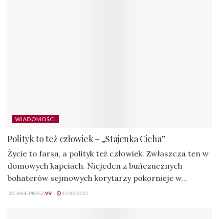
WIADOMOŚCI
Polityk to też człowiek – „Stajenka Cicha”
Życie to farsa, a polityk też człowiek. Zwłaszcza ten w
domowych kapciach. Niejeden z buńczucznych
bohaterów sejmowych korytarzy pokornieje w...
DODANE PRZEZ
VV
12-02-2025