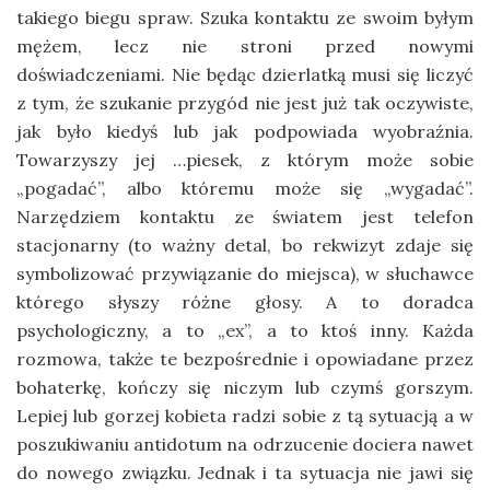
takiego biegu spraw. Szuka kontaktu ze swoim byłym
mężem, lecz nie stroni przed nowymi
doświadczeniami. Nie będąc dzierlatką musi się liczyć
z tym, że szukanie przygód nie jest już tak oczywiste,
jak było kiedyś lub jak podpowiada wyobraźnia.
Towarzyszy jej …piesek, z którym może sobie
„pogadać”, albo któremu może się „wygadać”.
Narzędziem kontaktu ze światem jest telefon
stacjonarny (to ważny detal, bo rekwizyt zdaje się
symbolizować przywiązanie do miejsca), w słuchawce
którego słyszy różne głosy. A to doradca
psychologiczny, a to „ex”, a to ktoś inny. Każda
rozmowa, także te bezpośrednie i opowiadane przez
bohaterkę, kończy się niczym lub czymś gorszym.
Lepiej lub gorzej kobieta radzi sobie z tą sytuacją a w
poszukiwaniu antidotum na odrzucenie dociera nawet
do nowego związku. Jednak i ta sytuacja nie jawi się