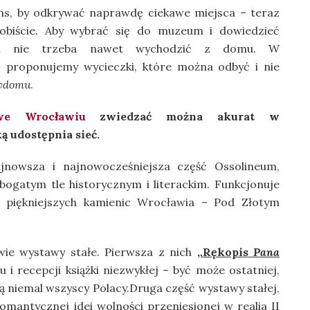
ns, by odkrywać naprawdę ciekawe miejsca – teraz
sobiście. Aby wybrać się do muzeum i dowiedzieć
sem nie trzeba nawet wychodzić z domu. W
proponujemy wycieczki, które można odbyć i nie
wdomu
.
e Wrocławiu
zwiedzać można akurat w
ą udostępnia sieć.
nowsza i najnowocześniejsza część Ossolineum,
bogatym tle historycznym i literackim. Funkcjonuje
 piękniejszych kamienic Wrocławia – Pod Złotym
e wystawy stałe. Pierwsza z nich
„Rękopis
Pana
 i recepcji książki niezwykłej – być może ostatniej,
ą niemal wszyscy Polacy.Druga część wystawy stałej,
omantycznej idei wolności przeniesionej w realia II