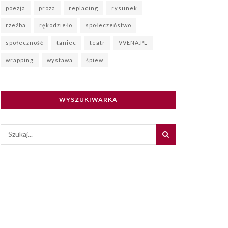
poezja
proza
replacing
rysunek
rzeźba
rękodzieło
społeczeństwo
społeczność
taniec
teatr
VVENA.PL
wrapping
wystawa
śpiew
WYSZUKIWARKA