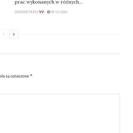
prac wykonanych w różnych...
DODANE PRZEZ
VV
09-12-2024
*
la są oznaczone