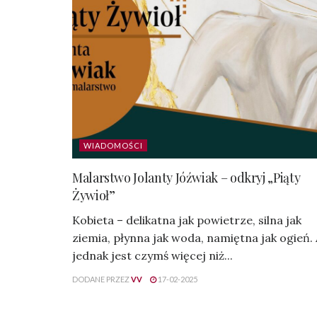
WIADOMOŚCI
Malarstwo Jolanty Jóźwiak – odkryj „Piąty
Żywioł”
Kobieta – delikatna jak powietrze, silna jak
ziemia, płynna jak woda, namiętna jak ogień.
jednak jest czymś więcej niż...
DODANE PRZEZ
VV
17-02-2025