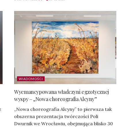
WIADOMOŚCI
Wyemancypowana władczyni egzotycznej
wyspy – „Nowa choreografia Alcyny”
z
„Nowa choreografia Alcyny” to pierwsza tak
obszerna prezentacja twórczości Poli
Dwurnik we Wrocławiu, obejmująca blisko 30