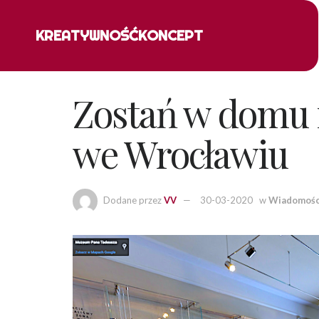
KREATYWNOŚĆ
KONCEPT
Zostań w domu 
we Wrocławiu
Dodane przez
VV
30-03-2020
w
Wiadomośc