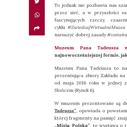
To jednak nie pozbawia nas sza
przez sieć, a w przyszłości o
fascynujących rzeczy, cza
cyklu
#ZwiedzajWirtualneMuzea
naruszyć dobrej zasady
#zostań
Muzeum Pana Tadeusza w
najnowocześniejszej formie, jak
Muzeum Pana Tadeusza to naj
prezentująca zbiory Zakładu na 
od maja 2016 roku w jednej z
Słońcem (Rynek 6).
W muzeum prezentowane są dwi
Tadeusza
”
, opowiada o powstaniu
której fragmenty na pamięć znaj
„Misja: Polska”
, to wystawa o r