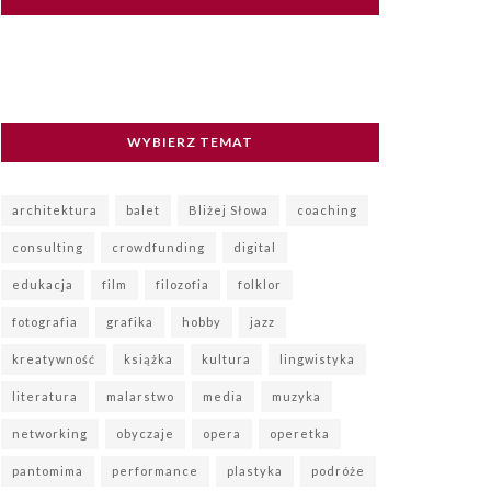
WYBIERZ TEMAT
architektura
balet
Bliżej Słowa
coaching
consulting
crowdfunding
digital
edukacja
film
filozofia
folklor
fotografia
grafika
hobby
jazz
kreatywność
książka
kultura
lingwistyka
literatura
malarstwo
media
muzyka
networking
obyczaje
opera
operetka
pantomima
performance
plastyka
podróże