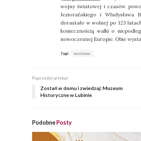
wojny światowej i czasów powo
Jeziorańskiego i Władysława B
dorastało w wolnej po 123 latac
koniecznością walki o niepodle
nowoczesnej Europie. Obie wyst
Tagi:
wystawa
Poprzedni artykuł
Zostań w domu i zwiedzaj: Muzeum
Historyczne w Lubinie
Podobne
Posty