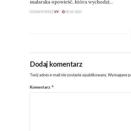
malarska opowieść, która wychodzi...
DODANE PRZEZ
VV
03-02-2025
Dodaj komentarz
Twój adres e-mail nie zostanie opublikowany.
Wymagane po
*
Komentarz