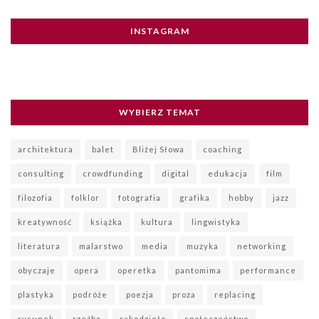
INSTAGRAM
WYBIERZ TEMAT
architektura
balet
Bliżej Słowa
coaching
consulting
crowdfunding
digital
edukacja
film
filozofia
folklor
fotografia
grafika
hobby
jazz
kreatywność
książka
kultura
lingwistyka
literatura
malarstwo
media
muzyka
networking
obyczaje
opera
operetka
pantomima
performance
plastyka
podróże
poezja
proza
replacing
rysunek
rzeźba
rękodzieło
społeczeństwo