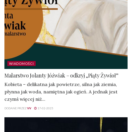
WIADOMOŚCI
Malarstwo Jolanty Jóźwiak – odkryj „Piąty Żywioł”
Kobieta – delikatna jak powietrze, silna jak ziemia,
płynna jak woda, namiętna jak ogień. A jednak jest
czymś więcej niż...
DODANE PRZEZ
VV
17-02-2025