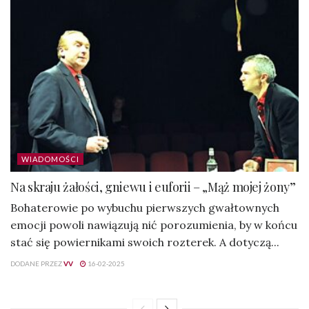
WIADOMOŚCI
Na skraju żałości, gniewu i euforii – „Mąż mojej żony”
Bohaterowie po wybuchu pierwszych gwałtownych
emocji powoli nawiązują nić porozumienia, by w końcu
stać się powiernikami swoich rozterek. A dotyczą...
DODANE PRZEZ
VV
16-02-2025