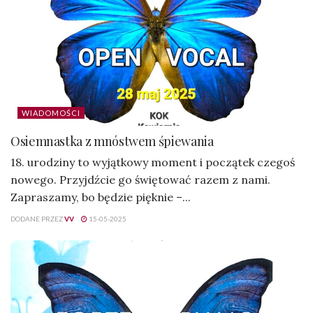
WIADOMOŚCI
Osiemnastka z mnóstwem śpiewania
18. urodziny to wyjątkowy moment i początek czegoś
nowego. Przyjdźcie go świętować razem z nami.
Zapraszamy, bo będzie pięknie –...
DODANE PRZEZ
VV
15-05-2025