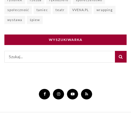
społeczność
taniec
teatr
VVENA.PL
wrapping
wystawa
śpiew
WYSZUKIWARKA