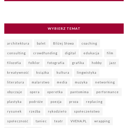
WYBIERZ TEMAT
architektura
balet
Bliżej Słowa
coaching
consulting
crowdfunding
digital
edukacja
film
filozofia
folklor
fotografia
grafika
hobby
jazz
kreatywność
książka
kultura
lingwistyka
literatura
malarstwo
media
muzyka
networking
obyczaje
opera
operetka
pantomima
performance
plastyka
podróże
poezja
proza
replacing
rysunek
rzeźba
rękodzieło
społeczeństwo
społeczność
taniec
teatr
VVENA.PL
wrapping