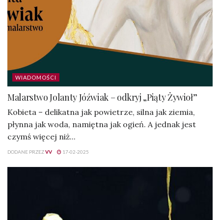
WIADOMOŚCI
Malarstwo Jolanty Jóźwiak – odkryj „Piąty Żywioł”
Kobieta – delikatna jak powietrze, silna jak ziemia,
płynna jak woda, namiętna jak ogień. A jednak jest
czymś więcej niż...
DODANE PRZEZ
VV
17-02-2025