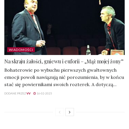
WIADOMOŚCI
Na skraju żałości, gniewu i euforii – „Mąż mojej żony”
Bohaterowie po wybuchu pierwszych gwałtownych
emocji powoli nawiązują nić porozumienia, by w końcu
stać się powiernikami swoich rozterek. A dotyczą...
DODANE PRZEZ
VV
16-02-2025