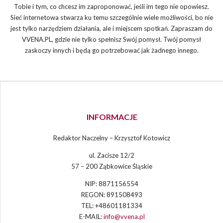
Tobie i tym, co chcesz im zaproponować, jeśli im tego nie opowiesz.
Sieć internetowa stwarza ku temu szczególnie wiele możliwości, bo nie
jest tylko narzędziem działania, ale i miejscem spotkań. Zapraszam do
VVENA.PL, gdzie nie tylko spełnisz Swój pomysł. Twój pomysł
zaskoczy innych i będą go potrzebować jak żadnego innego.
INFORMACJE
Redaktor Naczelny – Krzysztof Kotowicz
ul. Zacisze 12/2
57 – 200 Ząbkowice Śląskie
NIP: 8871156554
REGON: 891508493
TEL: +48601181334
E-MAIL:
info@vvena.pl