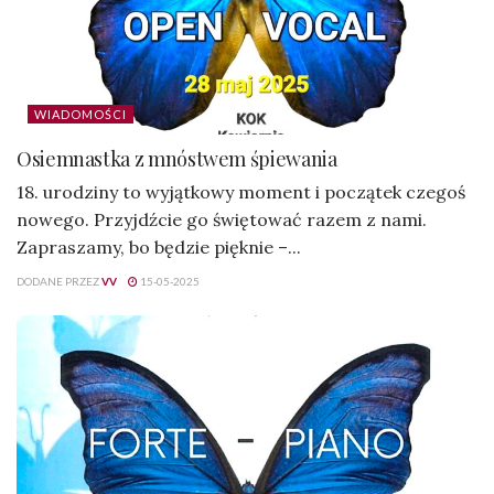
WIADOMOŚCI
Osiemnastka z mnóstwem śpiewania
18. urodziny to wyjątkowy moment i początek czegoś
nowego. Przyjdźcie go świętować razem z nami.
Zapraszamy, bo będzie pięknie –...
DODANE PRZEZ
VV
15-05-2025