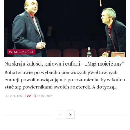
WIADOMOŚCI
Na skraju żałości, gniewu i euforii – „Mąż mojej żony”
Bohaterowie po wybuchu pierwszych gwałtownych
emocji powoli nawiązują nić porozumienia, by w końcu
stać się powiernikami swoich rozterek. A dotyczą...
DODANE PRZEZ
VV
16-02-2025