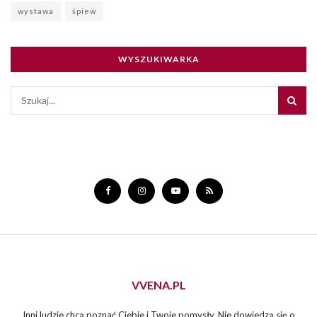
wystawa
śpiew
WYSZUKIWARKA
VVENA.PL
Inni ludzie chcą poznać Ciebie i Twoje pomysły. Nie dowiedzą się o