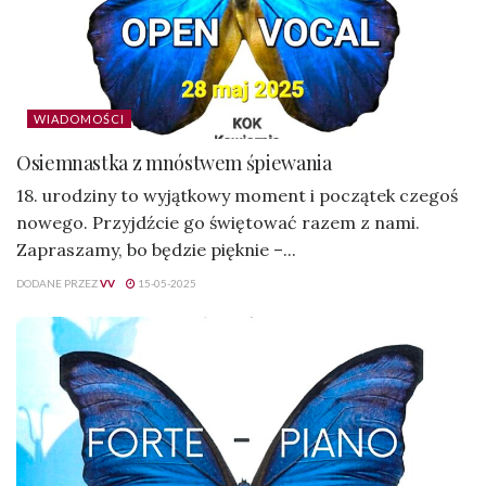
WIADOMOŚCI
Osiemnastka z mnóstwem śpiewania
18. urodziny to wyjątkowy moment i początek czegoś
nowego. Przyjdźcie go świętować razem z nami.
Zapraszamy, bo będzie pięknie –...
DODANE PRZEZ
VV
15-05-2025