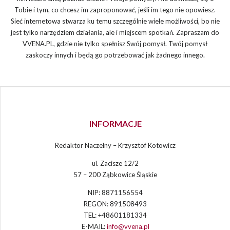
Tobie i tym, co chcesz im zaproponować, jeśli im tego nie opowiesz.
Sieć internetowa stwarza ku temu szczególnie wiele możliwości, bo nie
jest tylko narzędziem działania, ale i miejscem spotkań. Zapraszam do
VVENA.PL, gdzie nie tylko spełnisz Swój pomysł. Twój pomysł
zaskoczy innych i będą go potrzebować jak żadnego innego.
INFORMACJE
Redaktor Naczelny – Krzysztof Kotowicz
ul. Zacisze 12/2
57 – 200 Ząbkowice Śląskie
NIP: 8871156554
REGON: 891508493
TEL: +48601181334
E-MAIL:
info@vvena.pl