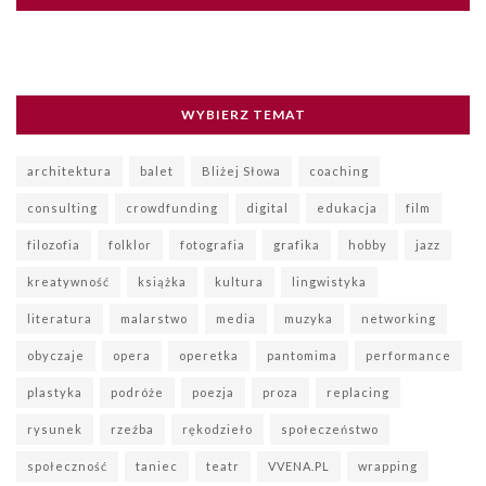
WYBIERZ TEMAT
architektura
balet
Bliżej Słowa
coaching
consulting
crowdfunding
digital
edukacja
film
filozofia
folklor
fotografia
grafika
hobby
jazz
kreatywność
książka
kultura
lingwistyka
literatura
malarstwo
media
muzyka
networking
obyczaje
opera
operetka
pantomima
performance
plastyka
podróże
poezja
proza
replacing
rysunek
rzeźba
rękodzieło
społeczeństwo
społeczność
taniec
teatr
VVENA.PL
wrapping