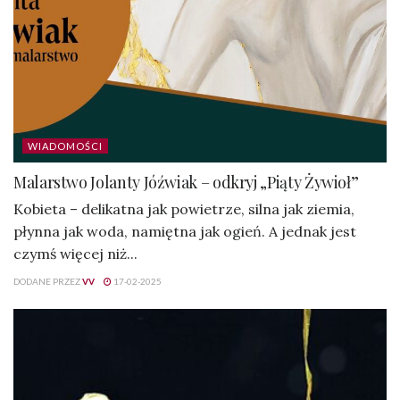
WIADOMOŚCI
Malarstwo Jolanty Jóźwiak – odkryj „Piąty Żywioł”
Kobieta – delikatna jak powietrze, silna jak ziemia,
płynna jak woda, namiętna jak ogień. A jednak jest
czymś więcej niż...
DODANE PRZEZ
VV
17-02-2025