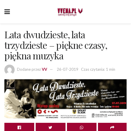
Lata dwudzieste, lata
trzydzieste – piękne czasy,
piękna muzyka
Dodane przez
VV
26-07-2019
Czas czytania: 1 min