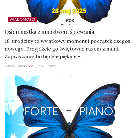
WIADOMOŚCI
Osiemnastka z mnóstwem śpiewania
18. urodziny to wyjątkowy moment i początek czegoś
nowego. Przyjdźcie go świętować razem z nami.
Zapraszamy, bo będzie pięknie –...
DODANE PRZEZ
VV
15-05-2025