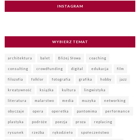
INSTAGRAM
WYBIERZ TEMAT
architektura
balet
Bliżej Słowa
coaching
consulting
crowdfunding
digital
edukacja
film
filozofia
folklor
fotografia
grafika
hobby
jazz
kreatywność
książka
kultura
lingwistyka
literatura
malarstwo
media
muzyka
networking
obyczaje
opera
operetka
pantomima
performance
plastyka
podróże
poezja
proza
replacing
rysunek
rzeźba
rękodzieło
społeczeństwo