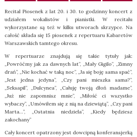
Recital Piosenek z lat 20. i 30. to godzinny koncert z
udziałem wokalistów i pianistki. W recitalu
wykorzystane są też w kilku utworach skrzypce. Na
całość składa się 15 piosenek z repertuaru Kabaretów
Warszawskich tamtego okresu.
W repertuarze znajdują się takie tytuły jak:
„Powróćmy jak za dawnych lat”, „Mały Gigilo”, „Zimny
drań”, „Nie kochać w taką noc”, „Ja się boję sama spać”,
„Jest jedna jedyna”, „Czy pani mieszka sama?”,
„Seksapil”, „Dulcynea”, „Całuję twoją dłoń madame”,
„Już nie zapomnisz mnie”, „Miłość ci wszystko
wybaczy”, „Umówiłem się z nią na dziewiątą”, „Czy pani
Marta…”, „Ostatnia niedziela”, „Kiedy będziesz
zakochany”
Cały koncert opatrzony jest dowcipną konferansjerką