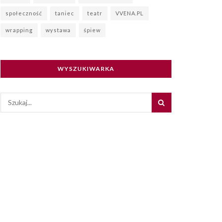
społeczność
taniec
teatr
VVENA.PL
wrapping
wystawa
śpiew
WYSZUKIWARKA