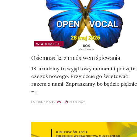
WIADOMOŚCI
Osiemnastka z mnóstwem śpiewania
18. urodziny to wyjątkowy moment i począte
czegoś nowego. Przyjdźcie go świętować
razem z nami. Zapraszamy, bo będzie pięknie
–...
DODANE PRZEZ
VV
15-05-2025