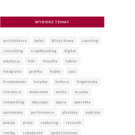
WYBIERZ TEMAT
architektura
balet
Bliżej Słowa
coaching
consulting
crowdfunding
digital
edukacja
film
filozofia
folklor
fotografia
grafika
hobby
jazz
kreatywność
książka
kultura
lingwistyka
literatura
malarstwo
media
muzyka
networking
obyczaje
opera
operetka
pantomima
performance
plastyka
podróże
poezja
proza
replacing
rysunek
rzeźba
rękodzieło
społeczeństwo