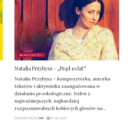
WIADOMOŚCI
Natalia Przybysz – „Prąd 10 lat”
Natalia Przybysz – kompozytorka, autorka
tekstów i aktywistka zaangażowana w
działania proekologiczne. Jeden z
najważniejszych, najbardziej
rozpoznawalnych kobiecych głosów na...
DODANE PRZEZ
VV
07-02-2025