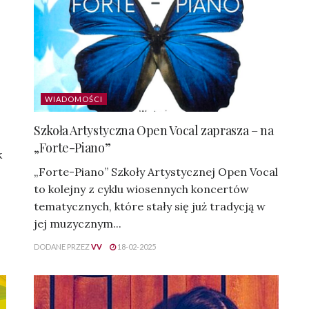
WIADOMOŚCI
Szkoła Artystyczna Open Vocal zaprasza – na
„Forte-Piano”
k
„Forte-Piano” Szkoły Artystycznej Open Vocal
to kolejny z cyklu wiosennych koncertów
tematycznych, które stały się już tradycją w
jej muzycznym...
DODANE PRZEZ
VV
18-02-2025