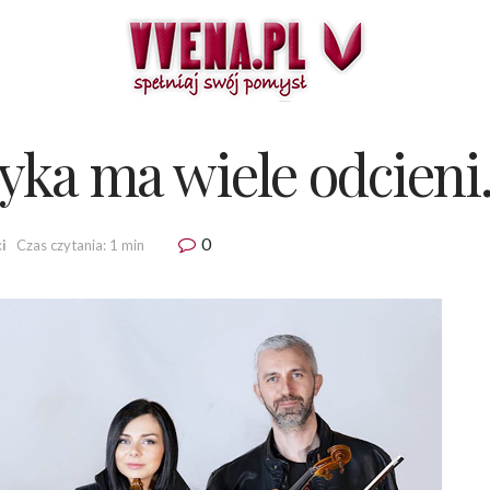
yka ma wiele odcien
0
i
Czas czytania: 1 min