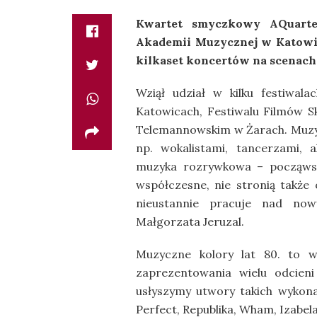
Kwartet smyczkowy AQuarte
Akademii Muzycznej w Katowica
kilkaset koncertów na scenach 
Wziął udział w kilku festiwal
Katowicach, Festiwalu Filmów S
Telemannowskim w Żarach. Muzycy
np. wokalistami, tancerzami, 
muzyka rozrywkowa – począws
współczesne, nie stronią także 
nieustannie pracuje nad no
Małgorzata Jeruzal.
Muzyczne kolory lat 80. to w
zaprezentowania wielu odcien
usłyszymy utwory takich wykona
Perfect, Republika, Wham, Izabel