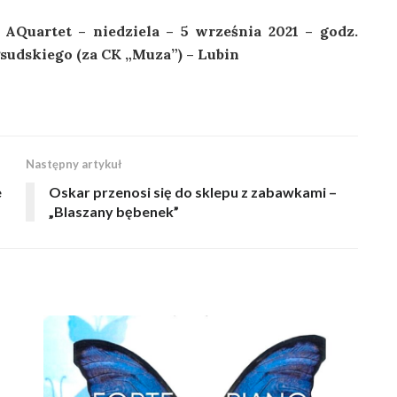
Quartet – niedziela – 5 września 2021 – godz.
iłsudskiego (za CK „Muza”) – Lubin
Następny artykuł
e
Oskar przenosi się do sklepu z zabawkami –
„Blaszany bębenek”