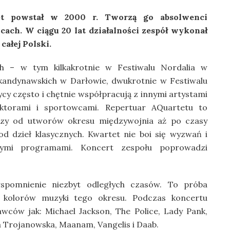
t powstał w 2000 r. Tworzą go absolwenci
ch. W ciągu 20 lat działalności zespół wykonał
całej Polski.
ach – w tym kilkakrotnie w Festiwalu Nordalia w
kandynawskich w Darłowie, dwukrotnie w Festiwalu
 często i chętnie współpracują z innymi artystami
aktorami i sportowcami. Repertuar AQuartetu to
zy od utworów okresu międzywojnia aż po czasy
od dzieł klasycznych. Kwartet nie boi się wyzwań i
wymi programami. Koncert zespołu poprowadzi
spomnienie niezbyt odległych czasów. To próba
i kolorów muzyki tego okresu. Podczas koncertu
wców jak: Michael Jackson, The Police, Lady Pank,
a Trojanowska, Maanam, Vangelis i Daab.