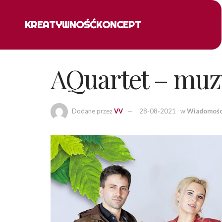
KREATYWNOŚĆ
KONCEPT
AQuartet – muz
Dodane przez
VV
28-08-2021
w
Wiadomośc