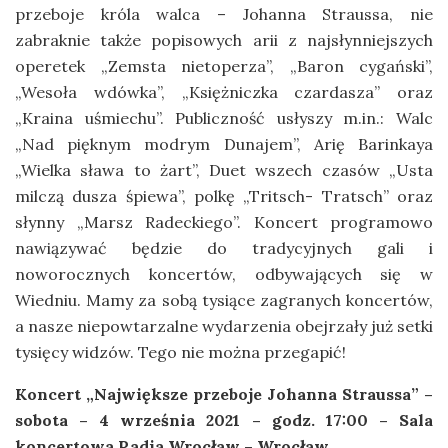
przeboje króla walca – Johanna Straussa, nie
zabraknie także popisowych arii z najsłynniejszych
operetek „Zemsta nietoperza”, „Baron cygański”,
„Wesoła wdówka”, „Księżniczka czardasza” oraz
„Kraina uśmiechu”. Publiczność usłyszy m.in.: Walc
„Nad pięknym modrym Dunajem”, Arię Barinkaya
„Wielka sława to żart”, Duet wszech czasów „Usta
milczą dusza śpiewa”, polkę „Tritsch- Tratsch” oraz
słynny „Marsz Radeckiego”. Koncert programowo
nawiązywać będzie do tradycyjnych gali i
noworocznych koncertów, odbywających się w
Wiedniu. Mamy za sobą tysiące zagranych koncertów,
a nasze niepowtarzalne wydarzenia obejrzały już setki
tysięcy widzów. Tego nie można przegapić!
Koncert „Największe przeboje
Johanna Straussa” –
sobota – 4 września 2021 – godz. 17:00 – Sala
koncertowa Radia Wrocław – Wrocław