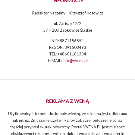
INFORMACJE
Redaktor Naczelny – Krzysztof Kotowicz
ul. Zacisze 12/2
57 – 200 Ząbkowice Śląskie
NIP: 8871156554
REGON: 891508493
TEL: +48601181334
E-MAIL:
info@vvena.pl
REKLAMA Z WENĄ
Użytkownicy internetu doskonale wiedzą, że reklama jest odbierana
jak intruz. Zmuszanie Czytelnika, by zobaczył ogłoszenie coraz
częściej przynosi skutek odwrotny. Portal VVENA.PL jest miejscem
ekskluzywnej reklamy. Twój produkt, Twoją usługę, Twoją ofertę