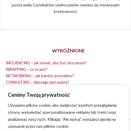
pozna wielu Czytelników i jednocześnie staniesz się mecenasem
kreatywności.
WYRÓŻNIONE
INFLUENCING – jak mówić, aby być słyszanym?
WRAPPING – co to jest?
NETWORKING – jak bardzo potrzebny?
CONSULTING – dlaczego jest ważny?
REPLACING – masz na wszystko czas?
Cenimy Twoją prywatność
EARNING – jak zarobić na dobrym pomyśle?
COACHING – chcesz spełniać swój pomysł?
Używamy plików cookie, aby zwiększyć komfort przeglądania
strony, wyświetlać spersonalizowane reklamy lub treści oraz
analizować nasz ruch. Klikając "Akceptuj", wyrażasz zgodę na
używanie przez nas plików cookie.