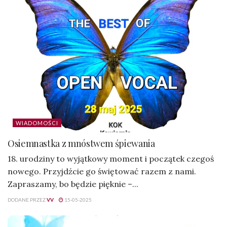
WIADOMOŚCI
Osiemnastka z mnóstwem śpiewania
18. urodziny to wyjątkowy moment i początek czegoś
nowego. Przyjdźcie go świętować razem z nami.
Zapraszamy, bo będzie pięknie –...
DODANE PRZEZ
VV
15-05-2025