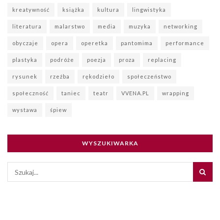
kreatywność
książka
kultura
lingwistyka
literatura
malarstwo
media
muzyka
networking
obyczaje
opera
operetka
pantomima
performance
plastyka
podróże
poezja
proza
replacing
rysunek
rzeźba
rękodzieło
społeczeństwo
społeczność
taniec
teatr
VVENA.PL
wrapping
wystawa
śpiew
WYSZUKIWARKA