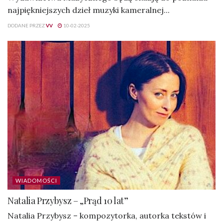
najpiękniejszych dzieł muzyki kameralnej...
DODANE PRZEZ
VV
10-02-2025
WIADOMOŚCI
Natalia Przybysz – „Prąd 10 lat”
Natalia Przybysz – kompozytorka, autorka tekstów i