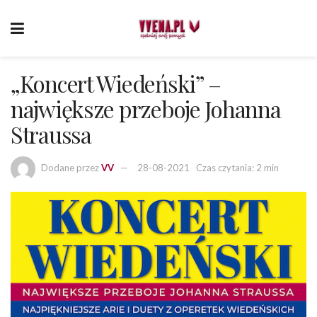
„Koncert Wiedeński” –
największe przeboje Johanna
Straussa
Dodane przez
VV
28-08-2021
Czas czytania: 2 min