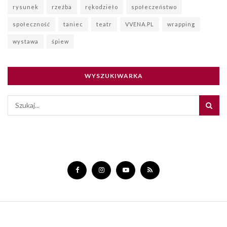
rysunek
rzeźba
rękodzieło
społeczeństwo
społeczność
taniec
teatr
VVENA.PL
wrapping
wystawa
śpiew
WYSZUKIWARKA