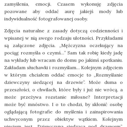
zamyślenia, emocji. Czasem wykonuję zdjęcia
pozowane aby oddać aurę jakiejś mody lub
indywidualność fotografowanej osoby.
Zdjęcia naturalne z zasady dotyczą codzienności i
wpisanej w nią swego rodzaju ulotności. Przykładami
są załączone zdjęcia. „Mężczyzna oczekujący na
pociąg rozmyśla o czymś…” Sam tak robię kiedy jadę
na wykłady lub wracam do domu po jakimś spotkaniu.
Zakładam słuchawki i rozmyślam… Kolejnym zdjęciem
w którym chciałem oddać emocje to „Rozmyślanie
dziewczyny siedzącej na drzewie”. Może duma o
przeszłości, o chwilach, które były i już nie wrócą, a
może przeżywa rozstanie miłosne? Interpretacji
może być mnóstwo. I o to chodzi, by skłonić osobę
oglądającą fotografie do myślenia i zainspirowania
uchwyconym przez obiektyw wątkiem. Kolejnym
ujęciem jest „Dziewczyna siedząca pod drzewem”.