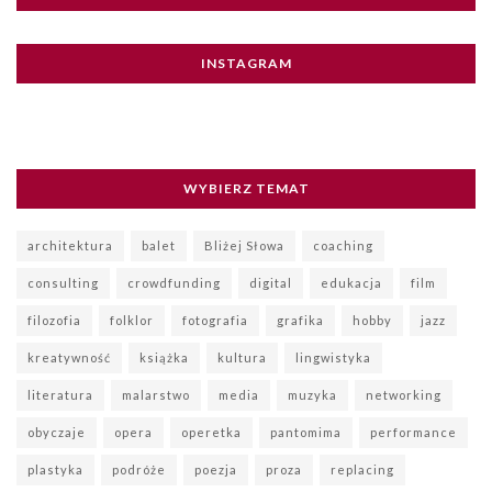
INSTAGRAM
WYBIERZ TEMAT
architektura
balet
Bliżej Słowa
coaching
consulting
crowdfunding
digital
edukacja
film
filozofia
folklor
fotografia
grafika
hobby
jazz
kreatywność
książka
kultura
lingwistyka
literatura
malarstwo
media
muzyka
networking
obyczaje
opera
operetka
pantomima
performance
plastyka
podróże
poezja
proza
replacing