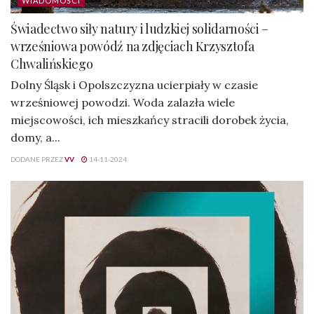
WIADOMOŚCI
Świadectwo siły natury i ludzkiej solidarności –
wrześniowa powódź na zdjęciach Krzysztofa
Chwalińskiego
Dolny Śląsk i Opolszczyzna ucierpiały w czasie
wrześniowej powodzi. Woda zalazła wiele
miejscowości, ich mieszkańcy stracili dorobek życia,
domy, a...
DODANE PRZEZ
VV
14-11-2024