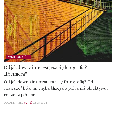
WIADOMOŚCI
Od jak dawna interesujesz się fotografią? –
„Premiera”
Od jak dawna interesujesz się fotografią? Od
„zawsze” było mi chyba bliżej do pióra niż obiektywu i
raczej z piórem...
DODANE PRZEZ
VV
22-05-2024