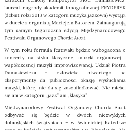
zarazem ceniony kompozytor Piotr Damasiewicz,
laureat nagrody akademii fonograficznej FRYDERYK
(debiut roku 2013 w kategorii muzyka jazzowa) wystąpi
w duecie z organistą Maciejem Batorem. Zainaugurują
tym samym tegoroczną edycją Międzynarodowego
Festiwalu Organowego
Chorda Auxit
.
W tym roku formuła festiwalu będzie wzbogacona o
koncerty na styku klasycznej muzyki organowej i
współczesnej muzyki improwizowanej. Udział Piotra
Damasiewicza – człowieka otwartego na
eksperymenty da publiczności okazję wysłuchania
muzyki, której nie da się zaszufladkować. Nie mieści
się ani w kategorii „jazz” ani „klasyka”.
Międzynarodowy Festiwal Organowy Chorda Auxit
odbywać się będzie w dwóch niezwykłych
dolnośląskich świątyniach – w świdnickiej Katedrze