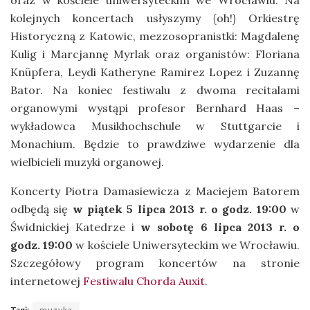
oraz w kościele uniwersyteckim we Wrocławiu. Na
kolejnych koncertach usłyszymy {oh!} Orkiestrę
Historyczną z Katowic, mezzosopranistki: Magdalenę
Kulig i Marcjannę Myrlak oraz organistów: Floriana
Knüpfera, Leydi Katheryne Ramirez Lopez i Zuzannę
Bator. Na koniec festiwalu z dwoma recitalami
organowymi wystąpi profesor Bernhard Haas –
wykładowca Musikhochschule w Stuttgarcie i
Monachium. Będzie to prawdziwe wydarzenie dla
wielbicieli muzyki organowej.
Koncerty Piotra Damasiewicza z Maciejem Batorem
odbędą się
w piątek 5 lipca 2013 r. o godz. 19:00
w
Świdnickiej Katedrze i
w sobotę 6 lipca 2013 r. o
godz. 19:00
w kościele Uniwersyteckim we Wrocławiu.
Szczegółowy program koncertów na stronie
internetowej
Festiwalu Chorda Auxit
.
Tagi:
muzyka