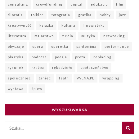
consulting
crowdfunding
digital
edukacja
film
filozofia
folklor
fotografia
grafika
hobby
jazz
kreatywność
książka
kultura
lingwistyka
literatura
malarstwo
media
muzyka
networking
obyczaje
opera
operetka
pantomima
performance
plastyka
podróże
poezja
proza
replacing
rysunek
rzeźba
rękodzieło
społeczeństwo
społeczność
taniec
teatr
VVENA.PL
wrapping
wystawa
śpiew
WYSZUKIWARKA