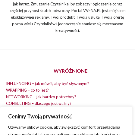
jak intruz. Zmuszanie Czytelnika, by zobaczył ogłoszenie coraz
częściej przynosi skutek odwrotny. Portal VVENA.PL jest miejscem
ekskluzywnej reklamy. Twój produkt, Twoją usługę, Twoją ofertę
pozna wielu Czytelników i jednocześnie staniesz się mecenasem
kreatywności.
WYRÓŻNIONE
INFLUENCING – jak mówić, aby być słyszanym?
WRAPPING – co to jest?
NETWORKING – jak bardzo potrzebny?
CONSULTING – dlaczego jest ważny?
REPLACING – masz na wszystko czas?
Cenimy Twoją prywatność
EARNING – jak zarobić na dobrym pomyśle?
COACHING – chcesz spełniać swój pomysł?
Używamy plików cookie, aby zwiększyć komfort przeglądania
strony, wyświetlać spersonalizowane reklamy lub treści oraz