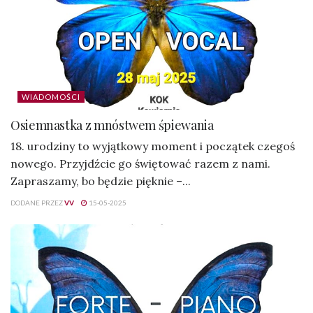
WIADOMOŚCI
Osiemnastka z mnóstwem śpiewania
18. urodziny to wyjątkowy moment i początek czegoś
nowego. Przyjdźcie go świętować razem z nami.
Zapraszamy, bo będzie pięknie –...
DODANE PRZEZ
VV
15-05-2025