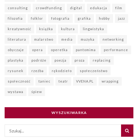
consulting
crowdfunding
digital
edukacja
film
filozofia
folklor
fotografia
grafika
hobby
jazz
kreatywność
książka
kultura
lingwistyka
literatura
malarstwo
media
muzyka
networking
obyczaje
opera
operetka
pantomima
performance
plastyka
podróże
poezja
proza
replacing
rysunek
rzeźba
rękodzieło
społeczeństwo
społeczność
taniec
teatr
VVENA.PL
wrapping
wystawa
śpiew
WYSZUKIWARKA