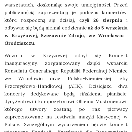
warsztatach, doskonaląc swoje umiejętności. Przed
publicznością zaprezentują je podczas koncertów,
które rozpoczną się dzisiaj, czyli
26 sierpnia
i
odbywać się będą niemal codziennie
aż do 5 września
w Krzyżowej, Szczawnie-Zdroju, we Wrocławiu
i
Grodziszczu
.
Wczoraj
w Krzyżowej odbył się Koncert
Inauguracyjny, zorganizowany dzięki wsparciu
Konsulatu Generalnego Republiki Federalnej Niemiec
we Wrocławiu oraz Polsko-Niemieckiej Izby
Przemysłowo-Handlowej (AHK). Dzisiejsze dwa
koncerty dedykowane będą fińskiemu pianiście,
dyrygentowi i kompozytorowi Olliemu Mustonenowi,
którego utwory zostaną po raz pierwszy
zaprezentowane na festiwalu muzyki klasycznej w
Polsce. Szczególnym wydarzeniem będzie koncert
wieczorny Fundacji „Krzyżowa“ dla Porozumienia