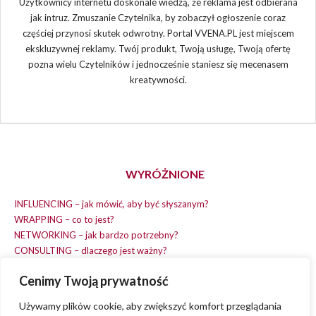
Użytkownicy internetu doskonale wiedzą, że reklama jest odbierana
jak intruz. Zmuszanie Czytelnika, by zobaczył ogłoszenie coraz
częściej przynosi skutek odwrotny. Portal VVENA.PL jest miejscem
ekskluzywnej reklamy. Twój produkt, Twoją usługę, Twoją ofertę
pozna wielu Czytelników i jednocześnie staniesz się mecenasem
kreatywności.
WYRÓŻNIONE
INFLUENCING – jak mówić, aby być słyszanym?
WRAPPING – co to jest?
NETWORKING – jak bardzo potrzebny?
CONSULTING – dlaczego jest ważny?
REPLACING – masz na wszystko czas?
Cenimy Twoją prywatność
EARNING – jak zarobić na dobrym pomyśle?
COACHING – chcesz spełniać swój pomysł?
Używamy plików cookie, aby zwiększyć komfort przeglądania