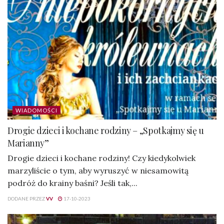
WIADOMOŚCI
Drogie dzieci i kochane rodziny – „Spotkajmy się u
Marianny”
Drogie dzieci i kochane rodziny! Czy kiedykolwiek
marzyliście o tym, aby wyruszyć w niesamowitą
podróż do krainy baśni? Jeśli tak,...
DODANE PRZEZ
VV
17-10-2023