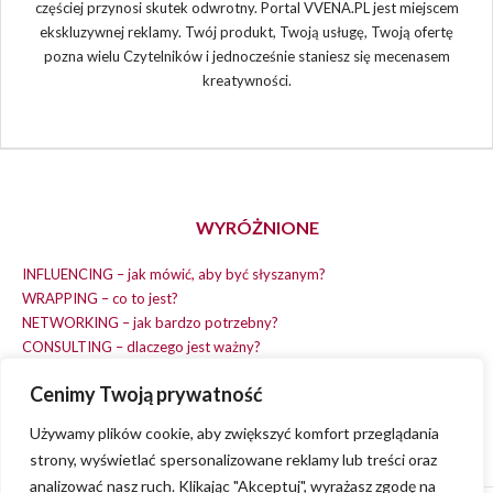
częściej przynosi skutek odwrotny. Portal VVENA.PL jest miejscem
ekskluzywnej reklamy. Twój produkt, Twoją usługę, Twoją ofertę
pozna wielu Czytelników i jednocześnie staniesz się mecenasem
kreatywności.
WYRÓŻNIONE
INFLUENCING – jak mówić, aby być słyszanym?
WRAPPING – co to jest?
NETWORKING – jak bardzo potrzebny?
CONSULTING – dlaczego jest ważny?
REPLACING – masz na wszystko czas?
Cenimy Twoją prywatność
EARNING – jak zarobić na dobrym pomyśle?
COACHING – chcesz spełniać swój pomysł?
Używamy plików cookie, aby zwiększyć komfort przeglądania
strony, wyświetlać spersonalizowane reklamy lub treści oraz
analizować nasz ruch. Klikając "Akceptuj", wyrażasz zgodę na