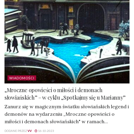
WIADOMOŚCI
„Mroczne opowieści o miłości i demonach
słowiańskich” – w cyklu „Spotkajmy się u Marianny”
Zanurz się w magicznym światku słowiańskich legend i
demonów na wydarzeniu „Mroczne opowieści o
miłości i demonach słowiańskich" w ramach...
DODANE PRZEZ
VV
16-10-2023