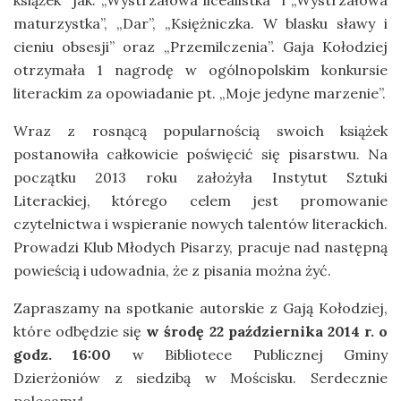
książek jak: „Wystrzałowa licealistka” i „Wystrzałowa
maturzystka”, „Dar”, „Księżniczka. W blasku sławy i
cieniu obsesji” oraz „Przemilczenia”. Gaja Kołodziej
otrzymała 1 nagrodę w ogólnopolskim konkursie
literackim za opowiadanie pt. „Moje jedyne marzenie”.
Wraz z rosnącą popularnością swoich książek
postanowiła całkowicie poświęcić się pisarstwu. Na
początku 2013 roku założyła Instytut Sztuki
Literackiej, którego celem jest promowanie
czytelnictwa i wspieranie nowych talentów literackich.
Prowadzi Klub Młodych Pisarzy, pracuje nad następną
powieścią i udowadnia, że z pisania można żyć.
Zapraszamy na spotkanie autorskie z Gają Kołodziej,
które odbędzie się
w środę 22 października 2014 r. o
godz. 16:00
w Bibliotece Publicznej Gminy
Dzierżoniów z siedzibą w Mościsku. Serdecznie