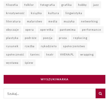
filozofia
folklor
fotografia
grafika
hobby
jazz
kreatywność
książka
kultura
lingwistyka
literatura
malarstwo
media
muzyka
networking
obyczaje
opera
operetka
pantomima
performance
plastyka
podróże
poezja
proza
replacing
rysunek
rzeźba
rękodzieło
społeczeństwo
społeczność
taniec
teatr
VVENA.PL
wrapping
wystawa
śpiew
WYSZUKIWARKA