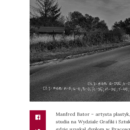
Manfred Bator – artysta plastyk,
studia na Wydziale Grafiki i Sz
gdzie uzyskał dyplom w Pracown