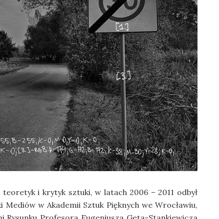
 teoretyk i krytyk sztuki, w latach 2006 – 2011 odbył
tuki Mediów w Akademii Sztuk Pięknych we Wrocławiu,
i Rysunku Profesora Eugeniusza Geta-Stankiewicza