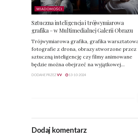
WIADOMOŚCI
Sztuczna inteligencja i trójwymiarowa
grafika – w Multimedialnej Galerii Obrazu
Trójwymiarowa grafika, grafika warsztatowa
fotografie z drona, obrazy stworzone przez
sztuczną inteligencję czy filmy animowane
będzie można obejrzeć na wyjątkowej...
DODANE PRZEZ
VV
13-10-2024
Dodaj komentarz