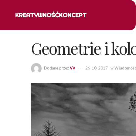
KREATYWNOŚĆ
KONCEPT
Geometrie i kol
Dodane przez
VV
26-10-2017
w
Wiadomośc