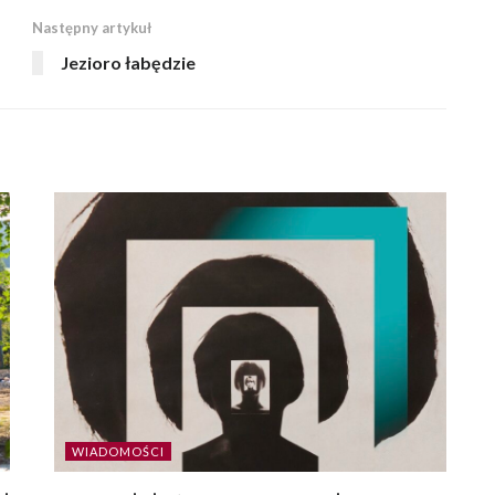
Następny artykuł
Jezioro łabędzie
WIADOMOŚCI