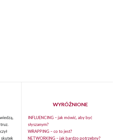
WYRÓŻNIONE
wiedzą,
INFLUENCING – jak mówić, aby być
truz.
słyszanym?
czył
WRAPPING – co to jest?
i skutek
NETWORKING – jak bardzo potrzebny?