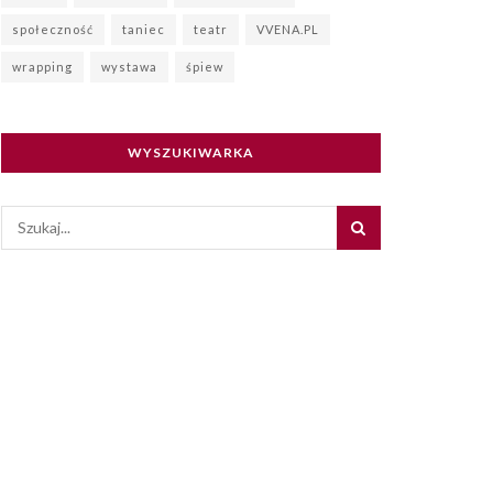
społeczność
taniec
teatr
VVENA.PL
wrapping
wystawa
śpiew
WYSZUKIWARKA