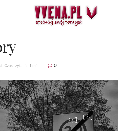
ory
0
i
Czas czytania: 1 min