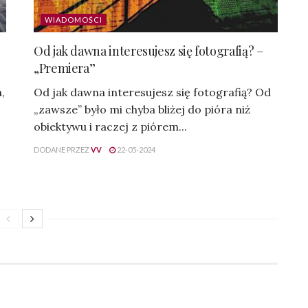
WIADOMOŚCI
Od jak dawna interesujesz się fotografią? –
„Premiera”
,
Od jak dawna interesujesz się fotografią? Od
„zawsze” było mi chyba bliżej do pióra niż
obiektywu i raczej z piórem...
DODANE PRZEZ
VV
22-05-2024