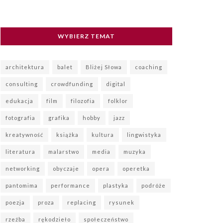
WYBIERZ TEMAT
architektura
balet
Bliżej Słowa
coaching
consulting
crowdfunding
digital
edukacja
film
filozofia
folklor
fotografia
grafika
hobby
jazz
kreatywność
książka
kultura
lingwistyka
literatura
malarstwo
media
muzyka
networking
obyczaje
opera
operetka
pantomima
performance
plastyka
podróże
poezja
proza
replacing
rysunek
rzeźba
rękodzieło
społeczeństwo