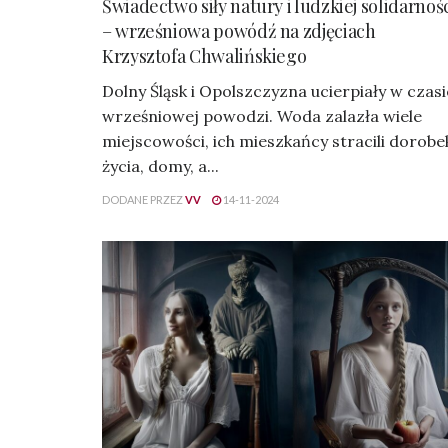
Świadectwo siły natury i ludzkiej solidarnoś
– wrześniowa powódź na zdjęciach
Krzysztofa Chwalińskiego
Dolny Śląsk i Opolszczyzna ucierpiały w czasi
wrześniowej powodzi. Woda zalazła wiele
miejscowości, ich mieszkańcy stracili dorobe
życia, domy, a...
DODANE PRZEZ
VV
14-11-2024