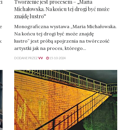
ci
Tworzenie jest procesem – „Maria
Michałowska. Na końcu tej drogi być może
znajdę lustro”
e
Monograficzna wystawa „Maria Michałowska.
Na końcu tej drogi być może znajdę
k
lustro” jest próbą spojrzenia na twórczość
artystki jak na proces, którego...
DODANE PRZEZ
VV
15-10-2024