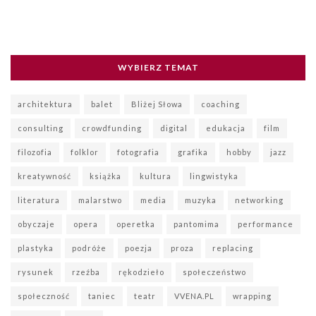
WYBIERZ TEMAT
architektura
balet
Bliżej Słowa
coaching
consulting
crowdfunding
digital
edukacja
film
filozofia
folklor
fotografia
grafika
hobby
jazz
kreatywność
książka
kultura
lingwistyka
literatura
malarstwo
media
muzyka
networking
obyczaje
opera
operetka
pantomima
performance
plastyka
podróże
poezja
proza
replacing
rysunek
rzeźba
rękodzieło
społeczeństwo
społeczność
taniec
teatr
VVENA.PL
wrapping