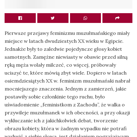
Pierwsze przejawy feminizmu muzułmańskiego miały
miejsce w latach dwudziestych XX wieku w Egipcie.
Jednakże były to zaledwie pojedyncze głosy kobiet
samotnych. Zamężne niewiasty w obawie przed silną
ręką męża wolały milczeć, co więcej, próbowały
uciszyć te, które mówią zbyt wiele.
Dopiero w latach
osiemdziesiątych XX w. feminizm muzułmański nabrał
mocniejszego znaczenia. Jednym z zamierzeń, jakie
postawiły sobie członkinie tego ruchu, było
uświadomienie „feministkom z Zachodu”, że walka o
przywileje muzułmanek w ich obecności, a przy okazji
wykluczanie ich z jakichkolwiek debat, tworzenie
obrazu kobiety, która w żadnym wypadku nie potrafi
wydusić z siebie słowa, jest działaniem pogrążającym