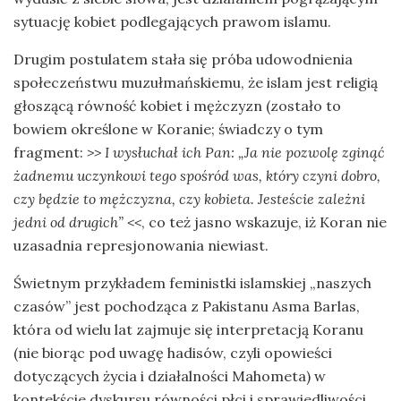
sytuację kobiet podlegających prawom islamu.
Drugim postulatem stała się próba udowodnienia
społeczeństwu muzułmańskiemu, że islam jest religią
głoszącą równość kobiet i mężczyzn (zostało to
bowiem określone w Koranie; świadczy o tym
fragment:
>> I wysłuchał ich Pan: „Ja nie pozwolę zginąć
żadnemu uczynkowi tego spośród was, który czyni dobro,
czy będzie to mężczyzna, czy kobieta. Jesteście zależni
jedni od drugich” <<
, co też jasno wskazuje, iż Koran nie
uzasadnia represjonowania niewiast.
Świetnym przykładem feministki islamskiej „naszych
czasów” jest pochodząca z Pakistanu Asma Barlas,
która od wielu lat zajmuje się interpretacją Koranu
(nie biorąc pod uwagę hadisów, czyli opowieści
dotyczących życia i działalności Mahometa) w
kontekście dyskursu równości płci i sprawiedliwości