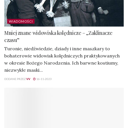
WIADOMOŚCI
Mniej znane widowiska kolędnicze – „Zaklinacze
czasu”
Turonie, niedźwiedzie, dziady i inne maszkary to
bohaterowie widowisk kolędniczych praktykowanych
w okresie Bożego Narodzenia. Ich barwne kostiumy,
niezwykłe maski...
DODANE PRZEZ
VV
16-11-2023