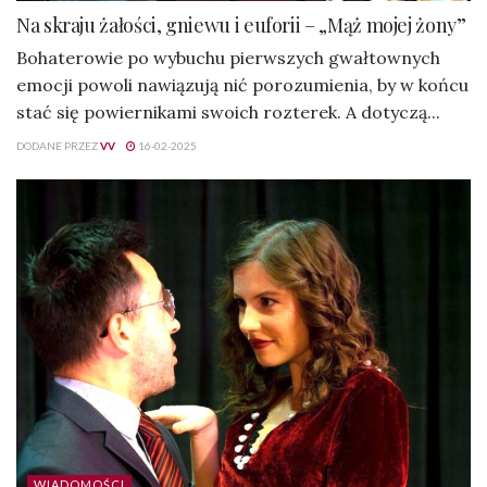
Na skraju żałości, gniewu i euforii – „Mąż mojej żony”
Bohaterowie po wybuchu pierwszych gwałtownych
emocji powoli nawiązują nić porozumienia, by w końcu
stać się powiernikami swoich rozterek. A dotyczą...
DODANE PRZEZ
VV
16-02-2025
WIADOMOŚCI