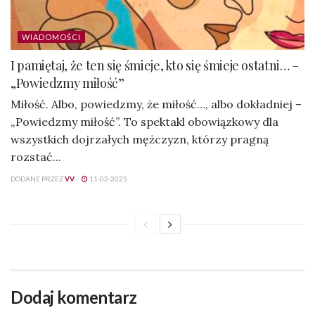
WIADOMOŚCI
I pamiętaj, że ten się śmieje, kto się śmieje ostatni… –
„Powiedzmy miłość”
Miłość. Albo, powiedzmy, że miłość…, albo dokładniej –
„Powiedzmy miłość”. To spektakl obowiązkowy dla
wszystkich dojrzałych mężczyzn, którzy pragną
rozstać...
DODANE PRZEZ
VV
11-02-2025
Dodaj komentarz