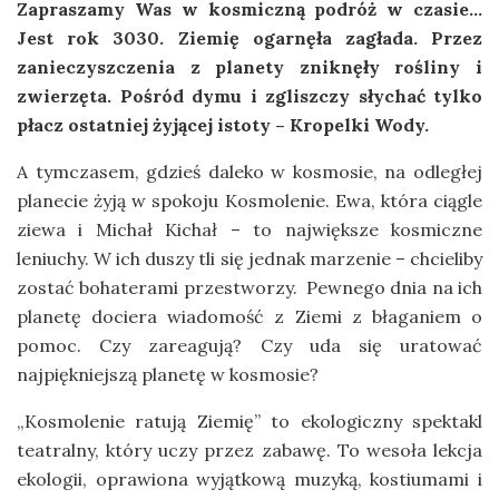
Zapraszamy Was w kosmiczną podróż w czasie…
Jest rok 3030. Ziemię ogarnęła zagłada. Przez
zanieczyszczenia z planety zniknęły rośliny i
zwierzęta. Pośród dymu i zgliszczy słychać tylko
płacz ostatniej żyjącej istoty – Kropelki Wody.
A tymczasem, gdzieś daleko w kosmosie, na odległej
planecie żyją w spokoju Kosmolenie. Ewa, która ciągle
ziewa i Michał Kichał – to największe kosmiczne
leniuchy. W ich duszy tli się jednak marzenie – chcieliby
zostać bohaterami przestworzy. Pewnego dnia na ich
planetę dociera wiadomość z Ziemi z błaganiem o
pomoc. Czy zareagują? Czy uda się uratować
najpiękniejszą planetę w kosmosie?
„Kosmolenie ratują Ziemię” to ekologiczny spektakl
teatralny, który uczy przez zabawę. To wesoła lekcja
ekologii, oprawiona wyjątkową muzyką, kostiumami i