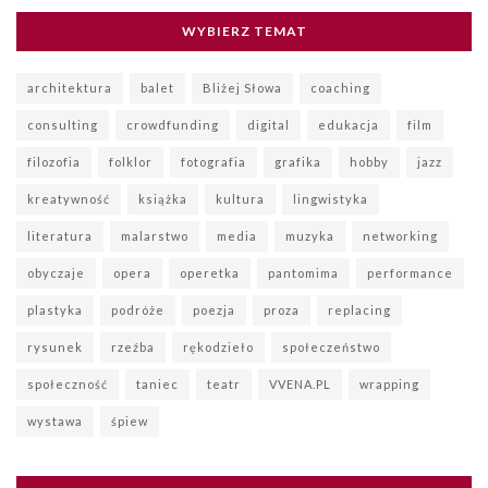
WYBIERZ TEMAT
architektura
balet
Bliżej Słowa
coaching
consulting
crowdfunding
digital
edukacja
film
filozofia
folklor
fotografia
grafika
hobby
jazz
kreatywność
książka
kultura
lingwistyka
literatura
malarstwo
media
muzyka
networking
obyczaje
opera
operetka
pantomima
performance
plastyka
podróże
poezja
proza
replacing
rysunek
rzeźba
rękodzieło
społeczeństwo
społeczność
taniec
teatr
VVENA.PL
wrapping
wystawa
śpiew