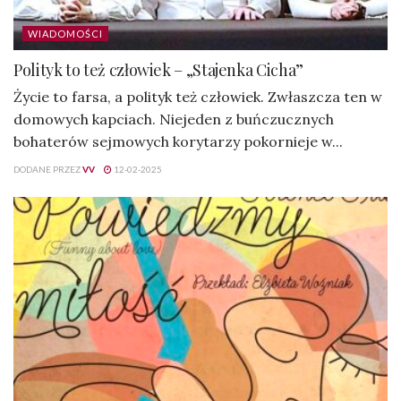
WIADOMOŚCI
Polityk to też człowiek – „Stajenka Cicha”
Życie to farsa, a polityk też człowiek. Zwłaszcza ten w
domowych kapciach. Niejeden z buńczucznych
bohaterów sejmowych korytarzy pokornieje w...
DODANE PRZEZ
VV
12-02-2025