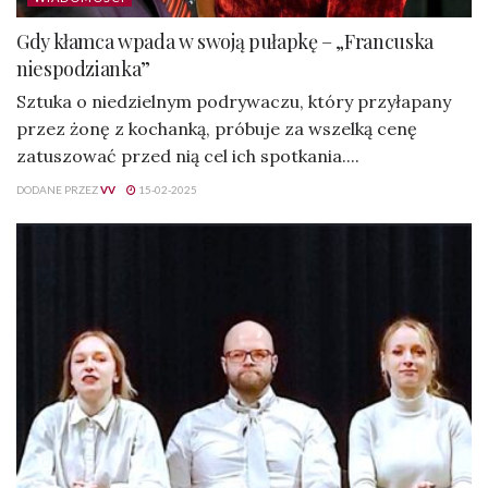
Gdy kłamca wpada w swoją pułapkę – „Francuska
niespodzianka”
Sztuka o niedzielnym podrywaczu, który przyłapany
przez żonę z kochanką, próbuje za wszelką cenę
zatuszować przed nią cel ich spotkania....
DODANE PRZEZ
VV
15-02-2025