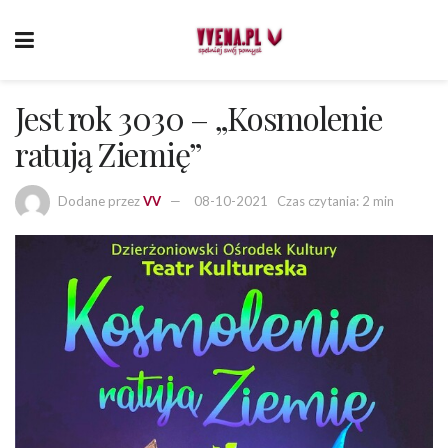
Jest rok 3030 – „Kosmolenie
ratują Ziemię”
Dodane przez
VV
08-10-2021
Czas czytania: 2 min