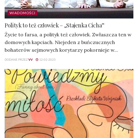
WIADOMOŚCI
Polityk to też człowiek – „Stajenka Cicha”
Życie to farsa, a polityk też człowiek. Zwłaszcza ten w
domowych kapciach. Niejeden z buńczucznych
bohaterów sejmowych korytarzy pokornieje w...
DODANE PRZEZ
VV
12-02-2025