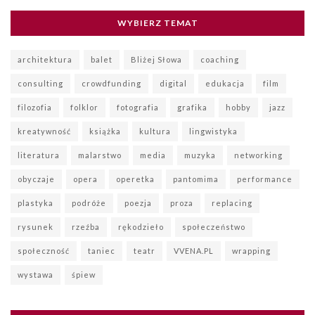
WYBIERZ TEMAT
architektura
balet
Bliżej Słowa
coaching
consulting
crowdfunding
digital
edukacja
film
filozofia
folklor
fotografia
grafika
hobby
jazz
kreatywność
książka
kultura
lingwistyka
literatura
malarstwo
media
muzyka
networking
obyczaje
opera
operetka
pantomima
performance
plastyka
podróże
poezja
proza
replacing
rysunek
rzeźba
rękodzieło
społeczeństwo
społeczność
taniec
teatr
VVENA.PL
wrapping
wystawa
śpiew