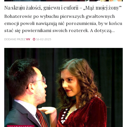
Na skraju żałości, gniewu i euforii – „Mąż mojej żony”
Bohaterowie po wybuchu pierwszych gwałtownych
emocji powoli nawiązują nić porozumienia, by w końcu
stać się powiernikami swoich rozterek. A dotyczą...
DODANE PRZEZ
VV
16-02-2025