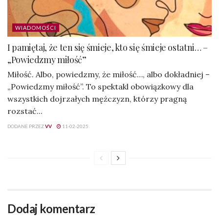
WIADOMOŚCI
I pamiętaj, że ten się śmieje, kto się śmieje ostatni… –
„Powiedzmy miłość”
Miłość. Albo, powiedzmy, że miłość…, albo dokładniej –
„Powiedzmy miłość”. To spektakl obowiązkowy dla
wszystkich dojrzałych mężczyzn, którzy pragną
rozstać...
DODANE PRZEZ
VV
11-02-2025
Dodaj komentarz