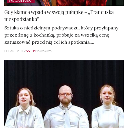
WIADOMOŚCI
Gdy kłamca wpada w swoją pułapkę – „Francuska
niespodzianka”
Sztuka o niedzielnym podrywaczu, który przyłapany
przez żonę z kochanką, próbuje za wszelką cenę
zatuszować przed nią cel ich spotkania....
DODANE PRZEZ
VV
15-02-2025