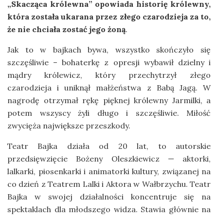
„Skacząca królewna” opowiada historię królewny,
która została ukarana przez złego czarodzieja za to,
że nie chciała zostać jego żoną
.
Jak to w bajkach bywa, wszystko skończyło się
szczęśliwie – bohaterkę z opresji wybawił dzielny i
mądry królewicz, który przechytrzył złego
czarodzieja i uniknął małżeństwa z Babą Jagą. W
nagrodę otrzymał rękę pięknej królewny Jarmilki, a
potem wszyscy żyli długo i szczęśliwie. Miłość
zwycięża największe przeszkody.
Teatr Bajka działa od 20 lat, to autorskie
przedsięwzięcie Bożeny Oleszkiewicz — aktorki,
lalkarki, piosenkarki i animatorki kultury, związanej na
co dzień z Teatrem Lalki i Aktora w Wałbrzychu. Teatr
Bajka w swojej działalności koncentruje się na
spektaklach dla młodszego widza. Stawia głównie na