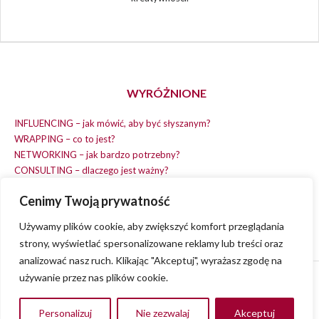
WYRÓŻNIONE
INFLUENCING – jak mówić, aby być słyszanym?
WRAPPING – co to jest?
NETWORKING – jak bardzo potrzebny?
CONSULTING – dlaczego jest ważny?
REPLACING – masz na wszystko czas?
Cenimy Twoją prywatność
EARNING – jak zarobić na dobrym pomyśle?
COACHING – chcesz spełniać swój pomysł?
Używamy plików cookie, aby zwiększyć komfort przeglądania
strony, wyświetlać spersonalizowane reklamy lub treści oraz
analizować nasz ruch. Klikając "Akceptuj", wyrażasz zgodę na
używanie przez nas plików cookie.
© 2013 - 2023
VVENA.PL
- All rights reserved.
Polityka Prywatności
Personalizuj
Nie zezwalaj
Akceptuj