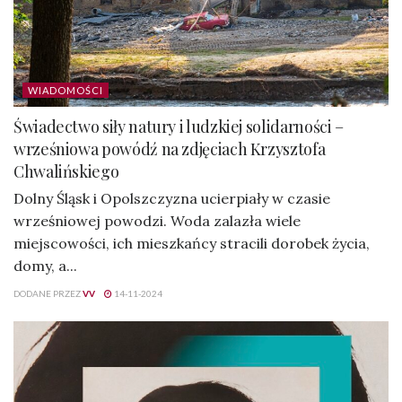
WIADOMOŚCI
Świadectwo siły natury i ludzkiej solidarności –
wrześniowa powódź na zdjęciach Krzysztofa
Chwalińskiego
Dolny Śląsk i Opolszczyzna ucierpiały w czasie
wrześniowej powodzi. Woda zalazła wiele
miejscowości, ich mieszkańcy stracili dorobek życia,
domy, a...
DODANE PRZEZ
VV
14-11-2024