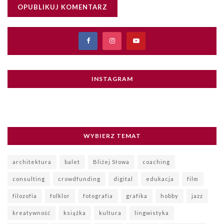
INSTAGRAM
WYBIERZ TEMAT
architektura
balet
Bliżej Słowa
coaching
consulting
crowdfunding
digital
edukacja
film
filozofia
folklor
fotografia
grafika
hobby
jazz
kreatywność
książka
kultura
lingwistyka