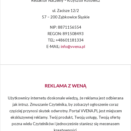
Redaktor Naczelny – Krzysztof Kotowicz
ul. Zacisze 12/2
57 – 200 Ząbkowice Śląskie
NIP: 8871156554
REGON: 891508493
TEL: +48601181334
E-MAIL:
info@vvena.pl
REKLAMA Z WENĄ
Użytkownicy internetu doskonale wiedzą, że reklama jest odbierana
jak intruz. Zmuszanie Czytelnika, by zobaczył ogłoszenie coraz
częściej przynosi skutek odwrotny. Portal VVENA.PL jest miejscem
ekskluzywnej reklamy. Twój produkt, Twoją usługę, Twoją ofertę
pozna wielu Czytelników i jednocześnie staniesz się mecenasem
kreatywności.