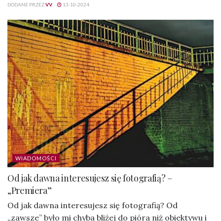
DODANE PRZEZ
VV
13-10-2024
WIADOMOŚCI
Od jak dawna interesujesz się fotografią? –
„Premiera”
Od jak dawna interesujesz się fotografią? Od
„zawsze” było mi chyba bliżej do pióra niż obiektywu i