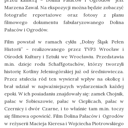
przed kamerą – Dolina Pałaców i Ogrodów” jest
Marzena Zawal. Na ekspozycji można będzie zobaczyć
fotografie reportażowe oraz fotosy z planu
filmowego dokumentu fabularyzowanego Dolina
Pałaców i Ogrodów.
Film powstał w ramach cyklu „Dolny Śląsk Pełen
Historii” – realizowanego przez TVP3 Wrocław i
Ośrodek Kultury i Sztuki we Wrocławiu. Przedstawia
m.in. dzieje rodu Schaffgotschów, którzy tworzyli
historię Kotliny Jeleniogórskiej już od średniowiecza.
Przez stulecia ród ten wywierał wpływ na okolicę i
brał udział w najważniejszych wydarzeniach każdej
epoki. W ich posiadaniu znajdowały się: zamek Chojnik,
pałac w Sobieszowie, pałac w Cieplicach, pałac w
Czernicy i dwór Czarne, i to właśnie tam m.in. toczy
się filmowa opowieść. Film Dolina Pałaców i Ogrodów
w reżyserii Macieja Kieresa i Wojciecha Piotrowskiego