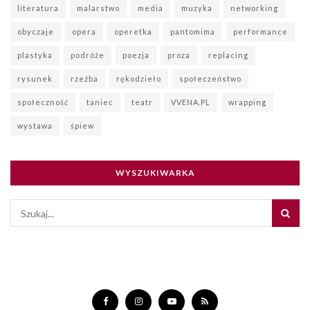
literatura
malarstwo
media
muzyka
networking
obyczaje
opera
operetka
pantomima
performance
plastyka
podróże
poezja
proza
replacing
rysunek
rzeźba
rękodzieło
społeczeństwo
społeczność
taniec
teatr
VVENA.PL
wrapping
wystawa
śpiew
WYSZUKIWARKA