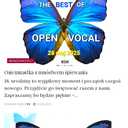
WIADOMOŚCI
Osiemnastka z mnóstwem śpiewania
18. urodziny to wyjątkowy moment i początek czegoś
nowego. Przyjdźcie go świętować razem z nami.
Zapraszamy, bo będzie pięknie –...
DODANE PRZEZ
VV
15-05-2025