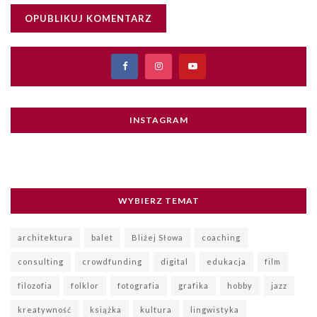
INSTAGRAM
WYBIERZ TEMAT
architektura
balet
Bliżej Słowa
coaching
consulting
crowdfunding
digital
edukacja
film
filozofia
folklor
fotografia
grafika
hobby
jazz
kreatywność
książka
kultura
lingwistyka