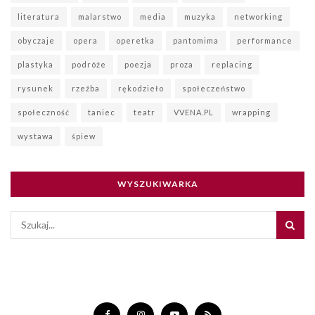
literatura
malarstwo
media
muzyka
networking
obyczaje
opera
operetka
pantomima
performance
plastyka
podróże
poezja
proza
replacing
rysunek
rzeźba
rękodzieło
społeczeństwo
społeczność
taniec
teatr
VVENA.PL
wrapping
wystawa
śpiew
WYSZUKIWARKA