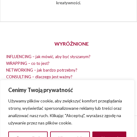
kreatywności.
WYRÓŻNIONE
INFLUENCING – jak mówić, aby być słyszanym?
WRAPPING – co to jest?
NETWORKING – jak bardzo potrzebny?
CONSULTING – dlaczego jest ważny?
REPLACING – masz na wszystko czas?
Cenimy Twoją prywatność
EARNING – jak zarobić na dobrym pomyśle?
COACHING – chcesz spełniać swój pomysł?
Używamy plików cookie, aby zwiększyć komfort przeglądania
strony, wyświetlać spersonalizowane reklamy lub treści oraz
analizować nasz ruch. Klikając "Akceptuj", wyrażasz zgodę na
używanie przez nas plików cookie.
© 2013 - 2023
VVENA.PL
- All rights reserved.
Polityka Prywatności