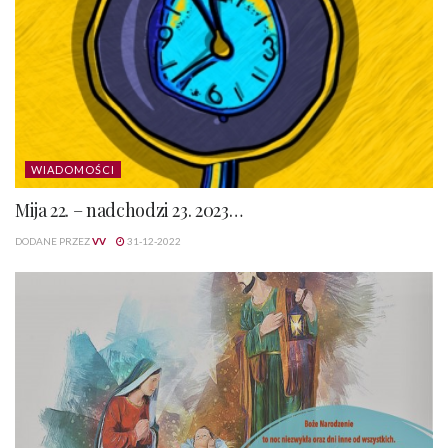
WIADOMOŚCI
Mija 22. – nadchodzi 23. 2023…
DODANE PRZEZ
VV
31-12-2022