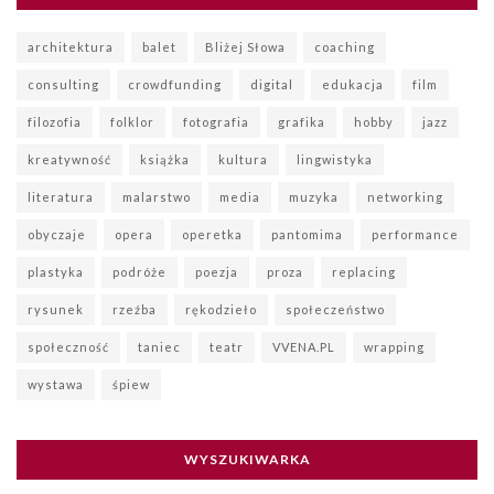
architektura
balet
Bliżej Słowa
coaching
consulting
crowdfunding
digital
edukacja
film
filozofia
folklor
fotografia
grafika
hobby
jazz
kreatywność
książka
kultura
lingwistyka
literatura
malarstwo
media
muzyka
networking
obyczaje
opera
operetka
pantomima
performance
plastyka
podróże
poezja
proza
replacing
rysunek
rzeźba
rękodzieło
społeczeństwo
społeczność
taniec
teatr
VVENA.PL
wrapping
wystawa
śpiew
WYSZUKIWARKA