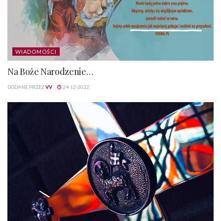
WIADOMOŚCI
Na Boże Narodzenie…
DODANE PRZEZ
VV
24-12-2022