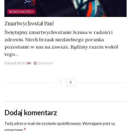
WIADOMOŚCI
Zmartwychwstał Pan!
Świętujmy zmartwychwstanie Jezusa w radości i
zdrowiu. Niech brzask niedzielnego poranka
pozostanie w nas na zawsze. Bądźmy razem wokół
tego...
DODANE PRZEZ
VV
21-04-2019
Dodaj komentarz
Twój adres e-mail nie zostanie opublikowany.
Wymagane pola są
*
oznaczone