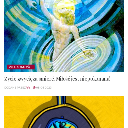
WIADOMOŚCI
Życie zwycięża śmierć. Miłość jest niepokonana!
DODANE PRZEZ
VV
08-04-2023