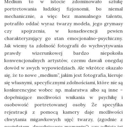
Medium to w istocie zdominowało sztukę
portretowania ludzkiej fizjonomii, bo niemal
mechanicznie, a więc bez manualnego talentu,
potrafiło oddać wyraz twarzy modela, jego grymasy
czy spojrzenia, w konsekwencji pewien
charakteryzujący go stan emocjonalno-psychiczny.
Jak wiemy ta zdolność fotografii do wychwytywania
prawdy wizerunkowej bardzo niepokoiła
konwencjonalnych artystów, czemu dawali onegdaj
dowód w swych wypowiedziach. Ale wkrótce okazało
się, że to nowe „medium”, jakim jest fotografia, kieruje
się własnymi, specyficznymi zdolnościami, które nie są
konkurencyjne wobec np. malarstwa albo są inne –
dopełniające możliwości wnikania w psychikę i
osobowość portretowanej osoby. Że specyfika
rejestracji z pomocą kamery daje możliwości
chwytania migawkowych ujęć twarzy, (zgodnie z
postulatem „decydującego momentu”), czy odbicia jej