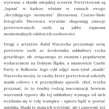
wyrwane z tkanki miejskiej scenerii. Portretowani są
„łapani” w kadrze właśnie w ramach owego
„decydującego momentu” (Bressona). Czarno-białe
fotografie Piwowara wyraźnie eksponują emocje
portretowanych osób, są jakby zapisami
momentalnych odsłon ich osobowości.
Drugi z artystów Rafał Warzecha prezentuje serię
portretów osób ze środowiska subkultury rocka
gotyckiego, nb. związanego ze znanym i popularnym
wydarzeniem na Dolnym Śląsku, a mianowicie Castle
Party w Bolkowie. Jego cykl zdjęć nosi tytuł „maski”.
Warzecha uważa, że osoby, które portretował założyły
maski celowo i w przemyślany sposób, choć trzeba
przyznać, że to trudny rodzaj inscenizacji, bowiem
wizerunek typowy dla tej subkultury wymaga od nich
wcielania się w rolę wampira – upiora bądź w postać
anielską. Maski te mają ich wyróżnić, ale i zapewnić też