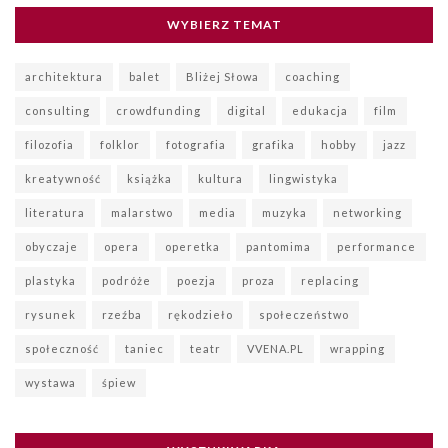
WYBIERZ TEMAT
architektura
balet
Bliżej Słowa
coaching
consulting
crowdfunding
digital
edukacja
film
filozofia
folklor
fotografia
grafika
hobby
jazz
kreatywność
książka
kultura
lingwistyka
literatura
malarstwo
media
muzyka
networking
obyczaje
opera
operetka
pantomima
performance
plastyka
podróże
poezja
proza
replacing
rysunek
rzeźba
rękodzieło
społeczeństwo
społeczność
taniec
teatr
VVENA.PL
wrapping
wystawa
śpiew