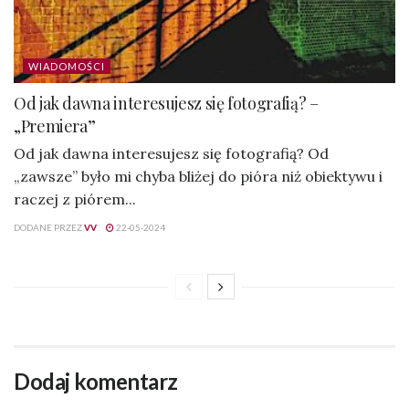
WIADOMOŚCI
Od jak dawna interesujesz się fotografią? –
„Premiera”
Od jak dawna interesujesz się fotografią? Od
„zawsze” było mi chyba bliżej do pióra niż obiektywu i
raczej z piórem...
DODANE PRZEZ
VV
22-05-2024
Dodaj komentarz