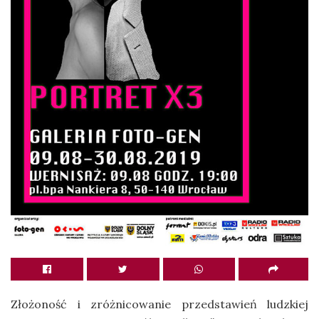
Złożoność i zróżnicowanie przedstawień ludzkiej