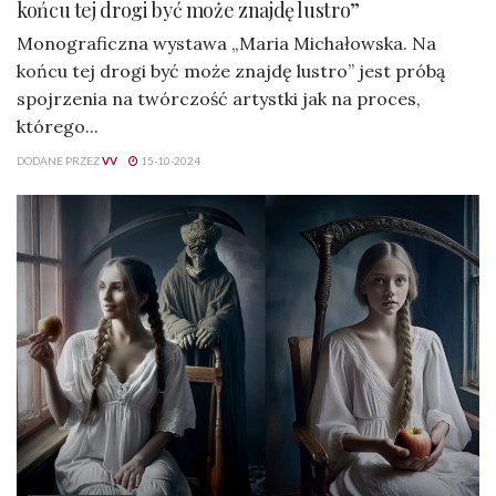
końcu tej drogi być może znajdę lustro”
Monograficzna wystawa „Maria Michałowska. Na
końcu tej drogi być może znajdę lustro” jest próbą
spojrzenia na twórczość artystki jak na proces,
którego...
DODANE PRZEZ
VV
15-10-2024