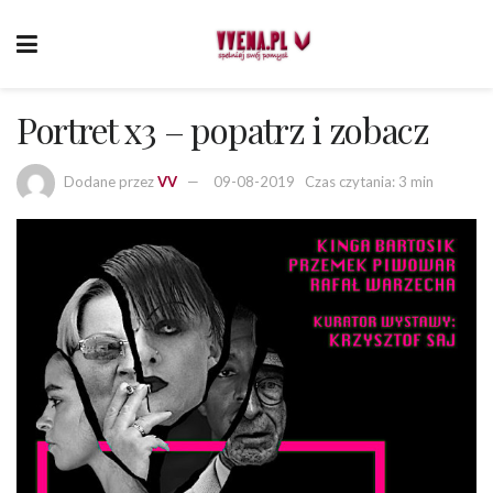
Portret x3 – popatrz i zobacz
Dodane przez
VV
09-08-2019
Czas czytania: 3 min