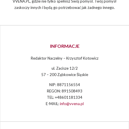
VVENA.PL, gdzie nie tylko spełnisz Swój pomysł. Twój pomysł
zaskoczy innych i będą go potrzebować jak żadnego innego.
INFORMACJE
Redaktor Naczelny – Krzysztof Kotowicz
ul. Zacisze 12/2
57 – 200 Ząbkowice Śląskie
NIP: 8871156554
REGON: 891508493
TEL: +48601181334
E-MAIL:
info@vvena.pl