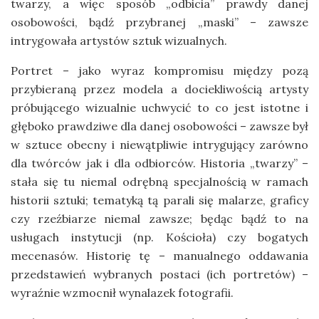
twarzy, a więc sposób „odbicia” prawdy danej
osobowości, bądź przybranej „maski” – zawsze
intrygowała artystów sztuk wizualnych.
Portret – jako wyraz kompromisu między pozą
przybieraną przez modela a dociekliwością artysty
próbującego wizualnie uchwycić to co jest istotne i
głęboko prawdziwe dla danej osobowości – zawsze był
w sztuce obecny i niewątpliwie intrygujący zarówno
dla twórców jak i dla odbiorców. Historia „twarzy” –
stała się tu niemal odrębną specjalnością w ramach
historii sztuki; tematyką tą parali się malarze, graficy
czy rzeźbiarze niemal zawsze; będąc bądź to na
usługach instytucji (np. Kościoła) czy bogatych
mecenasów. Historię tę – manualnego oddawania
przedstawień wybranych postaci (ich portretów) –
wyraźnie wzmocnił wynalazek fotografii.