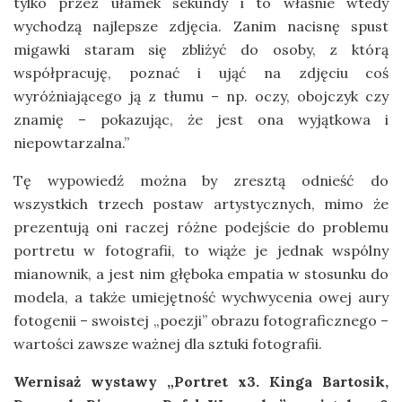
tylko przez ułamek sekundy i to właśnie wtedy
wychodzą najlepsze zdjęcia. Zanim nacisnę spust
migawki staram się zbliżyć do osoby, z którą
współpracuję, poznać i ująć na zdjęciu coś
wyróżniającego ją z tłumu – np. oczy, obojczyk czy
znamię – pokazując, że jest ona wyjątkowa i
niepowtarzalna.”
Tę wypowiedź można by zresztą odnieść do
wszystkich trzech postaw artystycznych, mimo że
prezentują oni raczej różne podejście do problemu
portretu w fotografii, to wiąże je jednak wspólny
mianownik, a jest nim głęboka empatia w stosunku do
modela, a także umiejętność wychwycenia owej aury
fotogenii – swoistej „poezji” obrazu fotograficznego –
wartości zawsze ważnej dla sztuki fotografii.
Wernisaż wystawy „Portret x3. Kinga Bartosik,