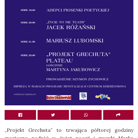
„Projekt Grechuta” to trwająca półtorej godziny