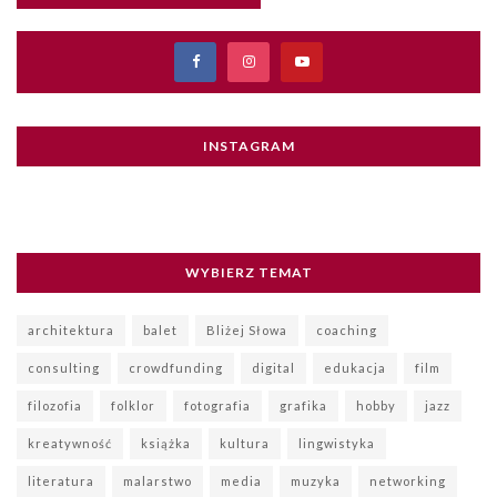
INSTAGRAM
WYBIERZ TEMAT
architektura
balet
Bliżej Słowa
coaching
consulting
crowdfunding
digital
edukacja
film
filozofia
folklor
fotografia
grafika
hobby
jazz
kreatywność
książka
kultura
lingwistyka
literatura
malarstwo
media
muzyka
networking