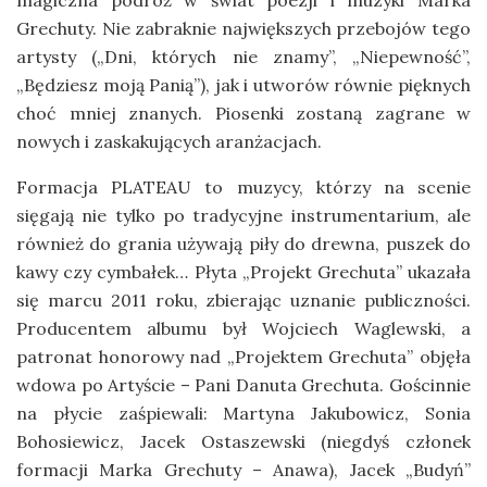
magiczna podróż w świat poezji i muzyki Marka
Grechuty. Nie zabraknie największych przebojów tego
artysty („Dni, których nie znamy”, „Niepewność”,
„Będziesz moją Panią”), jak i utworów równie pięknych
choć mniej znanych. Piosenki zostaną zagrane w
nowych i zaskakujących aranżacjach.
Formacja PLATEAU to muzycy, którzy na scenie
sięgają nie tylko po tradycyjne instrumentarium, ale
również do grania używają piły do drewna, puszek do
kawy czy cymbałek… Płyta „Projekt Grechuta” ukazała
się marcu 2011 roku, zbierając uznanie publiczności.
Producentem albumu był Wojciech Waglewski, a
patronat honorowy nad „Projektem Grechuta” objęła
wdowa po Artyście – Pani Danuta Grechuta. Gościnnie
na płycie zaśpiewali: Martyna Jakubowicz, Sonia
Bohosiewicz, Jacek Ostaszewski (niegdyś członek
formacji Marka Grechuty – Anawa), Jacek „Budyń”