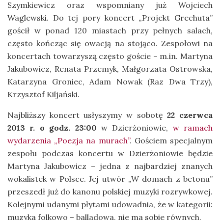
Szymkiewicz oraz wspomniany już Wojciech
Waglewski. Do tej pory koncert „Projekt Grechuta”
gościł w ponad 120 miastach przy pełnych salach,
często kończąc się owacją na stojąco. Zespołowi na
koncertach towarzyszą często goście – m.in. Martyna
Jakubowicz, Renata Przemyk, Małgorzata Ostrowska,
Katarzyna Groniec, Adam Nowak (Raz Dwa Trzy),
Krzysztof Kiljański.
Najbliższy koncert usłyszymy w sobotę
22 czerwca
2013 r. o godz. 23:00
w Dzierżoniowie,
w ramach
wydarzenia „Poezja na murach”
. Gościem specjalnym
zespołu podczas koncertu w Dzierżoniowie będzie
Martyna Jakubowicz – jedna z najbardziej znanych
wokalistek w Polsce. Jej utwór „W domach z betonu”
przeszedł już do kanonu polskiej muzyki rozrywkowej.
Kolejnymi udanymi płytami udowadnia, że w kategorii:
muzyka folkowo – balladowa, nie ma sobie równych.