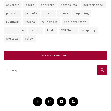
obyczaje
opera
operetka
pantomima
performance
plastyka
podróże
poezja
proza
replacing
rysunek
rzeźba
rękodzieło
społeczeństwo
społeczność
taniec
teatr
VVENA.PL
wrapping
wystawa
śpiew
WYSZUKIWARKA