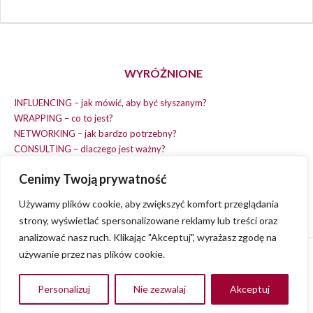
WYRÓŻNIONE
INFLUENCING – jak mówić, aby być słyszanym?
WRAPPING – co to jest?
NETWORKING – jak bardzo potrzebny?
CONSULTING – dlaczego jest ważny?
REPLACING – masz na wszystko czas?
Cenimy Twoją prywatność
EARNING – jak zarobić na dobrym pomyśle?
COACHING – chcesz spełniać swój pomysł?
Używamy plików cookie, aby zwiększyć komfort przeglądania
strony, wyświetlać spersonalizowane reklamy lub treści oraz
analizować nasz ruch. Klikając "Akceptuj", wyrażasz zgodę na
używanie przez nas plików cookie.
© 2013 - 2023
VVENA.PL
- All rights reserved.
Polityka Prywatności
Personalizuj
Nie zezwalaj
Akceptuj