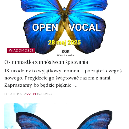
WIADOMOŚCI
Osiemnastka z mnóstwem śpiewania
18. urodziny to wyjątkowy moment i początek czegoś
nowego. Przyjdźcie go świętować razem z nami.
Zapraszamy, bo będzie pięknie –...
DODANE PRZEZ
VV
15-05-2025