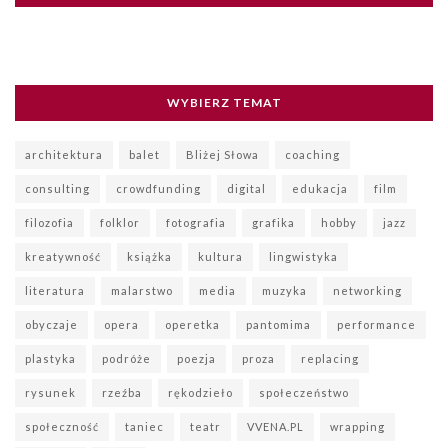
WYBIERZ TEMAT
architektura
balet
Bliżej Słowa
coaching
consulting
crowdfunding
digital
edukacja
film
filozofia
folklor
fotografia
grafika
hobby
jazz
kreatywność
książka
kultura
lingwistyka
literatura
malarstwo
media
muzyka
networking
obyczaje
opera
operetka
pantomima
performance
plastyka
podróże
poezja
proza
replacing
rysunek
rzeźba
rękodzieło
społeczeństwo
społeczność
taniec
teatr
VVENA.PL
wrapping