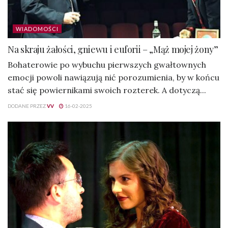
WIADOMOŚCI
Na skraju żałości, gniewu i euforii – „Mąż mojej żony”
Bohaterowie po wybuchu pierwszych gwałtownych
emocji powoli nawiązują nić porozumienia, by w końcu
stać się powiernikami swoich rozterek. A dotyczą...
DODANE PRZEZ
VV
16-02-2025