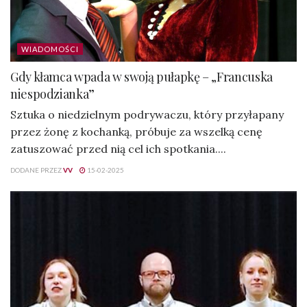
WIADOMOŚCI
Gdy kłamca wpada w swoją pułapkę – „Francuska
niespodzianka”
Sztuka o niedzielnym podrywaczu, który przyłapany
przez żonę z kochanką, próbuje za wszelką cenę
zatuszować przed nią cel ich spotkania....
DODANE PRZEZ
VV
15-02-2025