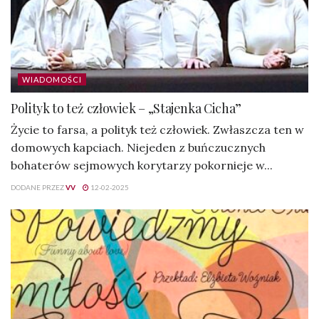
WIADOMOŚCI
Polityk to też człowiek – „Stajenka Cicha”
Życie to farsa, a polityk też człowiek. Zwłaszcza ten w
domowych kapciach. Niejeden z buńczucznych
bohaterów sejmowych korytarzy pokornieje w...
DODANE PRZEZ
VV
12-02-2025