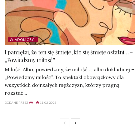
WIADOMOŚCI
I pamiętaj, że ten się śmieje, kto się śmieje ostatni… –
„Powiedzmy miłość”
Miłość. Albo, powiedzmy, że miłość…, albo dokładniej –
„Powiedzmy miłość”. To spektakl obowiązkowy dla
wszystkich dojrzałych mężczyzn, którzy pragną
rozstać...
DODANE PRZEZ
VV
11-02-2025