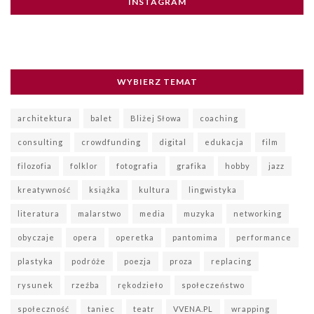
INSTAGRAM
WYBIERZ TEMAT
architektura
balet
Bliżej Słowa
coaching
consulting
crowdfunding
digital
edukacja
film
filozofia
folklor
fotografia
grafika
hobby
jazz
kreatywność
książka
kultura
lingwistyka
literatura
malarstwo
media
muzyka
networking
obyczaje
opera
operetka
pantomima
performance
plastyka
podróże
poezja
proza
replacing
rysunek
rzeźba
rękodzieło
społeczeństwo
społeczność
taniec
teatr
VVENA.PL
wrapping