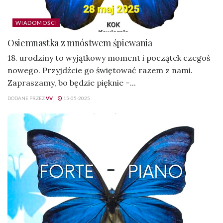
WIADOMOŚCI
Osiemnastka z mnóstwem śpiewania
18. urodziny to wyjątkowy moment i początek czegoś
nowego. Przyjdźcie go świętować razem z nami.
Zapraszamy, bo będzie pięknie –...
DODANE PRZEZ
VV
15-05-2025