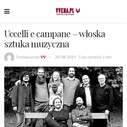
Uccelli e campane – włoska
sztuka muzyczna
Dodane przez
VV
20-08-2019
Czas czytania: 1 min