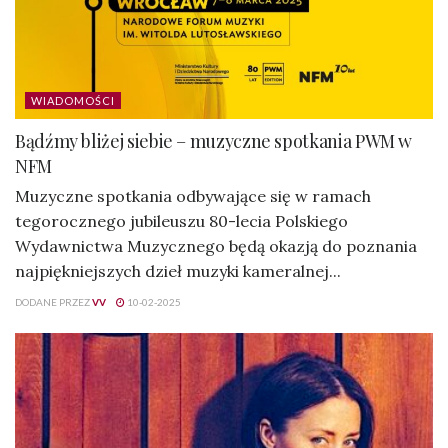
WIADOMOŚCI
Bądźmy bliżej siebie – muzyczne spotkania PWM w
NFM
Muzyczne spotkania odbywające się w ramach
tegorocznego jubileuszu 80-lecia Polskiego
Wydawnictwa Muzycznego będą okazją do poznania
najpiękniejszych dzieł muzyki kameralnej...
DODANE PRZEZ
VV
10-02-2025