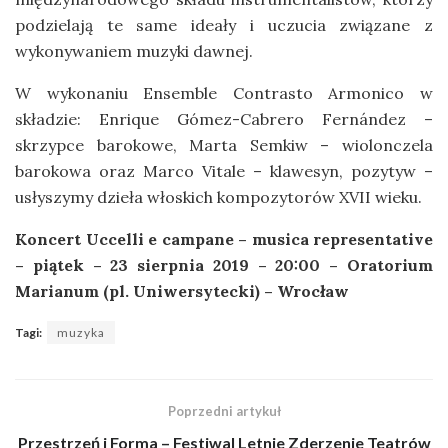
podzielają te same ideały i uczucia związane z
wykonywaniem muzyki dawnej.
W wykonaniu Ensemble Contrasto Armonico w
składzie: Enrique Gómez-Cabrero Fernández –
skrzypce barokowe, Marta Semkiw – wiolonczela
barokowa oraz Marco Vitale – klawesyn, pozytyw –
usłyszymy dzieła włoskich kompozytorów XVII wieku.
Koncert
Uccelli e campane – musica representative
– piątek – 23 sierpnia 2019 – 20:00 – Oratorium
Marianum (pl. Uniwersytecki) – Wrocław
Tagi:
muzyka
Poprzedni artykuł
Przestrzeń i Forma – Festiwal Letnie Zderzenie Teatrów