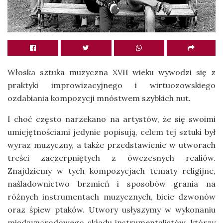
Włoska sztuka muzyczna XVII wieku wywodzi się z
praktyki improwizacyjnego i wirtuozowskiego
ozdabiania kompozycji mnóstwem szybkich nut.
I choć często narzekano na artystów, że się swoimi
umiejętnościami jedynie popisują, celem tej sztuki był
wyraz muzyczny, a także przedstawienie w utworach
treści zaczerpniętych z ówczesnych realiów.
Znajdziemy w tych kompozycjach tematy religijne,
naśladownictwo brzmień i sposobów grania na
różnych instrumentach muzycznych, bicie dzwonów
oraz śpiew ptaków. Utwory usłyszymy w wykonaniu
międzynarodowego składu instrumentalistów, którzy