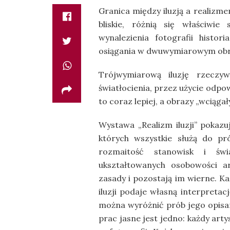
Granica między iluzją a realizme
bliskie, różnią się właściwie
wynalezienia fotografii histor
osiągania w dwuwymiarowym obra
Trójwymiarową iluzję rzeczyw
światłocienia, przez użycie odpo
to coraz lepiej, a obrazy „wciągał
Wystawa „Realizm iluzji” pokaz
których wszystkie służą do pr
rozmaitość stanowisk i świ
ukształtowanych osobowości ar
zasady i pozostają im wierne. K
iluzji podaje własną interpretac
można wyróżnić prób jego opisan
prac jasne jest jedno: każdy arty