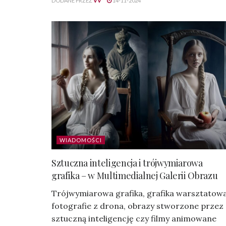
DODANE PRZEZ
VV
14-11-2024
WIADOMOŚCI
Sztuczna inteligencja i trójwymiarowa
grafika – w Multimedialnej Galerii Obrazu
Trójwymiarowa grafika, grafika warsztatowa
fotografie z drona, obrazy stworzone przez
sztuczną inteligencję czy filmy animowane