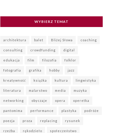
WYBIERZ TEMAT
architektura
balet
Bliżej Słowa
coaching
consulting
crowdfunding
digital
edukacja
film
filozofia
folklor
fotografia
grafika
hobby
jazz
kreatywność
książka
kultura
lingwistyka
literatura
malarstwo
media
muzyka
networking
obyczaje
opera
operetka
pantomima
performance
plastyka
podróże
poezja
proza
replacing
rysunek
rzeźba
rękodzieło
społeczeństwo