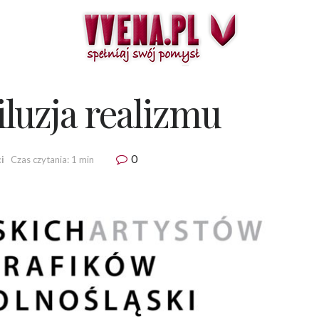
 iluzja realizmu
0
i
Czas czytania: 1 min