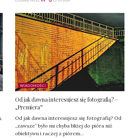
DODANE PRZEZ
VV
15-10-2024
WIADOMOŚCI
Od jak dawna interesujesz się fotografią? –
„Premiera”
,
Od jak dawna interesujesz się fotografią? Od
„zawsze” było mi chyba bliżej do pióra niż
obiektywu i raczej z piórem...