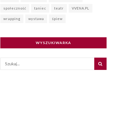
społeczność
taniec
teatr
VVENA.PL
wrapping
wystawa
śpiew
WYSZUKIWARKA