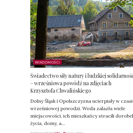
WIADOMOŚCI
Świadectwo siły natury i ludzkiej solidarnoś
– wrześniowa powódź na zdjęciach
Krzysztofa Chwalińskiego
Dolny Śląsk i Opolszczyzna ucierpiały w czasi
wrześniowej powodzi. Woda zalazła wiele
miejscowości, ich mieszkańcy stracili dorobe
życia, domy, a...