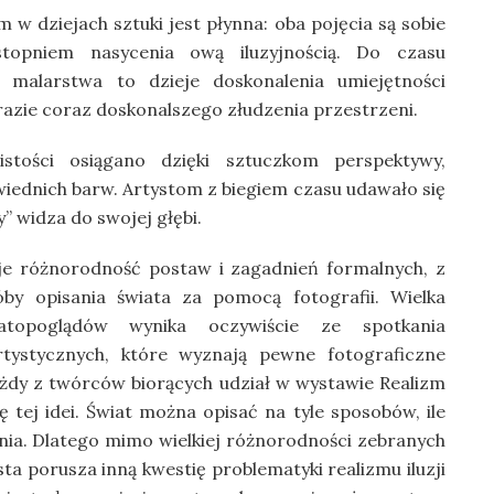
m w dziejach sztuki jest płynna: oba pojęcia są sobie
 stopniem nasycenia ową iluzyjnością. Do czasu
ia malarstwa to dzieje doskonalenia umiejętności
zie coraz doskonalszego złudzenia przestrzeni.
istości osiągano dzięki sztuczkom perspektywy,
wiednich barw. Artystom z biegiem czasu udawało się
y” widza do swojej głębi.
uje różnorodność postaw i zagadnień formalnych, z
óby opisania świata za pomocą fotografii. Wielka
atopoglądów wynika oczywiście ze spotkania
tystycznych, które wyznają pewne fotograficzne
ażdy z twórców biorących udział w wystawie Realizm
ję tej idei. Świat można opisać na tyle sposobów, ile
ia. Dlatego mimo wielkiej różnorodności zebranych
sta porusza inną kwestię problematyki realizmu iluzji