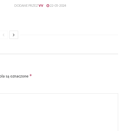
DODANE PRZEZ
VV
22-05-2024
*
la są oznaczone