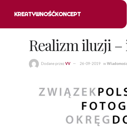
KREATYWNOŚĆ
KONCEPT
Realizm iluzji –
Dodane przez
VV
26-09-2019
w
Wiadomośc