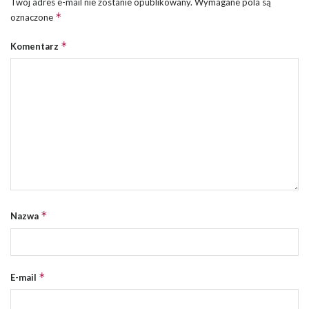
Twój adres e-mail nie zostanie opublikowany.
Wymagane pola są
*
oznaczone
*
Komentarz
*
Nazwa
*
E-mail