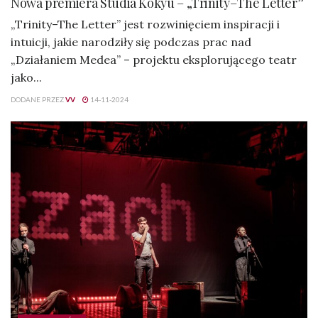
Nowa premiera Studia Kokyu – „Trinity–The Letter”
„Trinity–The Letter” jest rozwinięciem inspiracji i
intuicji, jakie narodziły się podczas prac nad
„Działaniem Medea” – projektu eksplorującego teatr
jako...
DODANE PRZEZ
VV
14-11-2024