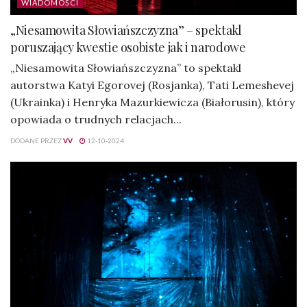
WIADOMOŚCI
„Niesamowita Słowiańszczyzna” – spektakl
poruszający kwestie osobiste jak i narodowe
„Niesamowita Słowiańszczyzna” to spektakl
autorstwa Katyi Egorovej (Rosjanka), Tati Lemeshevej
(Ukrainka) i Henryka Mazurkiewicza (Białorusin), który
opowiada o trudnych relacjach...
DODANE PRZEZ
VV
12-10-2024