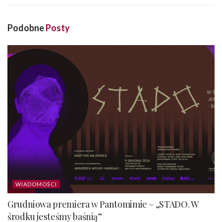
Podobne
Posty
WIADOMOŚCI
Grudniowa premiera w Pantomimie – „STADO. W
środku jesteśmy baśnią”