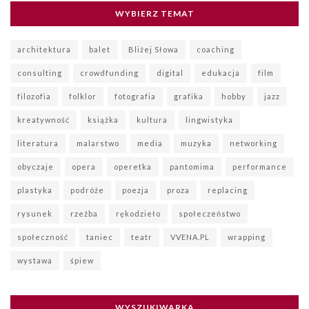
WYBIERZ TEMAT
architektura
balet
Bliżej Słowa
coaching
consulting
crowdfunding
digital
edukacja
film
filozofia
folklor
fotografia
grafika
hobby
jazz
kreatywność
książka
kultura
lingwistyka
literatura
malarstwo
media
muzyka
networking
obyczaje
opera
operetka
pantomima
performance
plastyka
podróże
poezja
proza
replacing
rysunek
rzeźba
rękodzieło
społeczeństwo
społeczność
taniec
teatr
VVENA.PL
wrapping
wystawa
śpiew
WYSZUKIWARKA