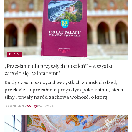
BLOG
„Przesłanie dla przyszłych pokoleń” – wszystko
zaczęło się 152 lata temu!
Kiedy czas, niszczyciel wszystkich ziemskich dzieł,
przekaże to przesłanie przyszłym pokoleniom, niech
silny i trwały naród zachowa wolność, o którą...
DODANE PRZEZ
VV
05-05-2024