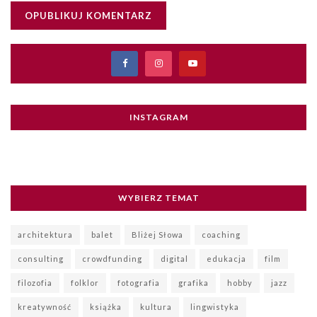
INSTAGRAM
WYBIERZ TEMAT
architektura
balet
Bliżej Słowa
coaching
consulting
crowdfunding
digital
edukacja
film
filozofia
folklor
fotografia
grafika
hobby
jazz
kreatywność
książka
kultura
lingwistyka