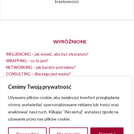
kreatywności.
WYRÓŻNIONE
INFLUENCING – jak mówić, aby być słyszanym?
WRAPPING – co to jest?
NETWORKING – jak bardzo potrzebny?
CONSULTING – dlaczego jest ważny?
REPLACING – masz na wszystko czas?
Cenimy Twoją prywatność
EARNING – jak zarobić na dobrym pomyśle?
COACHING – chcesz spełniać swój pomysł?
Używamy plików cookie, aby zwiększyć komfort przeglądania
strony, wyświetlać spersonalizowane reklamy lub treści oraz
analizować nasz ruch. Klikając "Akceptuj", wyrażasz zgodę na
używanie przez nas plików cookie.
© 2013 - 2023
VVENA.PL
- All rights reserved.
Polityka Prywatności
Personalizuj
Nie zezwalaj
Akceptuj