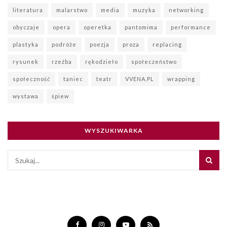
literatura
malarstwo
media
muzyka
networking
obyczaje
opera
operetka
pantomima
performance
plastyka
podróże
poezja
proza
replacing
rysunek
rzeźba
rękodzieło
społeczeństwo
społeczność
taniec
teatr
VVENA.PL
wrapping
wystawa
śpiew
WYSZUKIWARKA