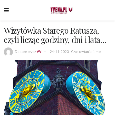
Wizytówka Starego Ratusza,
czyli licząc godziny, dni i lata…
Dodane przez
VV
24-11-2020
Czas czytania: 1 min