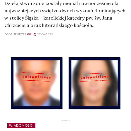
Dzieła stworzone zostały niemal równocześnie dla
najważniejszych świątyń dwóch wyznań dominujących
w stolicy Śląska – katolickiej katedry pw. św. Jana
Chrzciciela oraz luterańskiego kościoła...
DODANE PRZEZ
VV
27-06-2023
WIADOMOŚCI