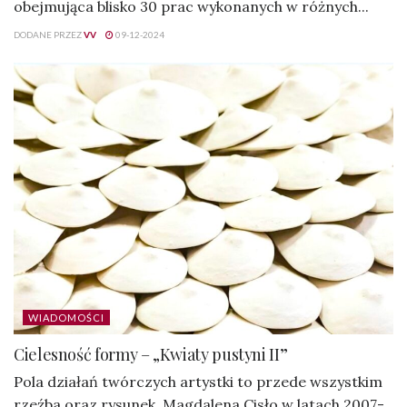
obejmująca blisko 30 prac wykonanych w różnych...
DODANE PRZEZ
VV
09-12-2024
WIADOMOŚCI
Cielesność formy – „Kwiaty pustyni II”
Pola działań twórczych artystki to przede wszystkim
rzeźba oraz rysunek. Magdalena Cisło w latach 2007-