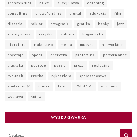
architektura
balet
Bliżej Słowa
coaching
consulting
crowdfunding
digital
edukacja
film
filozofia
folklor
fotografia
grafika
hobby
jazz
kreatywność
książka
kultura
lingwistyka
literatura
malarstwo
media
muzyka
networking
obyczaje
opera
operetka
pantomima
performance
plastyka
podróże
poezja
proza
replacing
rysunek
rzeźba
rękodzieło
społeczeństwo
społeczność
taniec
teatr
VVENA.PL
wrapping
wystawa
śpiew
WYSZUKIWARKA