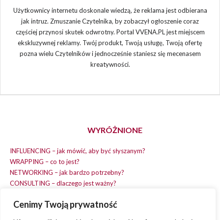
Użytkownicy internetu doskonale wiedzą, że reklama jest odbierana
jak intruz. Zmuszanie Czytelnika, by zobaczył ogłoszenie coraz
częściej przynosi skutek odwrotny. Portal VVENA.PL jest miejscem
ekskluzywnej reklamy. Twój produkt, Twoją usługę, Twoją ofertę
pozna wielu Czytelników i jednocześnie staniesz się mecenasem
kreatywności.
WYRÓŻNIONE
INFLUENCING – jak mówić, aby być słyszanym?
WRAPPING – co to jest?
NETWORKING – jak bardzo potrzebny?
CONSULTING – dlaczego jest ważny?
REPLACING – masz na wszystko czas?
Cenimy Twoją prywatność
EARNING – jak zarobić na dobrym pomyśle?
COACHING – chcesz spełniać swój pomysł?