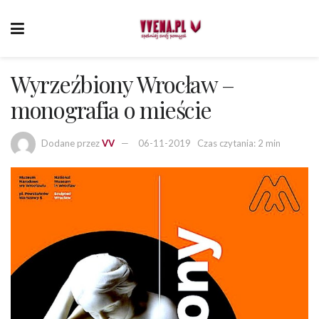
Wyrzeźbiony Wrocław –
monografia o mieście
Dodane przez
VV
06-11-2019
Czas czytania: 2 min