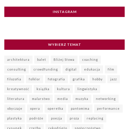
INSTAGRAM
WYBIERZ TEMAT
architektura
balet
Bliżej Słowa
coaching
consulting
crowdfunding
digital
edukacja
film
filozofia
folklor
fotografia
grafika
hobby
jazz
kreatywność
książka
kultura
lingwistyka
literatura
malarstwo
media
muzyka
networking
obyczaje
opera
operetka
pantomima
performance
plastyka
podróże
poezja
proza
replacing
rysunek
rzeźba
rękodzieło
społeczeństwo