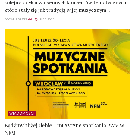
kolejny z cyklu wiosennych koncertów tematycznych,
które stały się już tradycją w jej muzycznym...
DODANE PRZEZ
VV
18-02-2025
WIADOMOŚCI
Bądźmy bliżej siebie – muzyczne spotkania PWM w
NFM