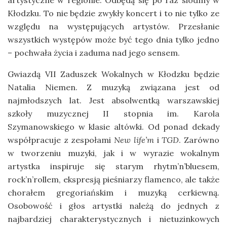
artystyczne w regionie. Odbędą się po raz siódmy w
Kłodzku. To nie będzie zwykły koncert i to nie tylko ze
względu na występujących artystów. Przesłanie
wszystkich występów może być tego dnia tylko jedno
– pochwała życia i zaduma nad jego sensem.
Gwiazdą VII Zaduszek Wokalnych w Kłodzku będzie
Natalia Niemen. Z muzyką związana jest od
najmłodszych lat. Jest absolwentką warszawskiej
szkoły muzycznej II stopnia im. Karola
Szymanowskiego w klasie altówki. Od ponad dekady
współpracuje z zespołami
New life’m
i
TGD
. Zarówno
w tworzeniu muzyki, jak i w wyrazie wokalnym
artystka inspiruje się starym rhytm’n’bluesem,
rock’n’rollem, ekspresją pieśniarzy flamenco, ale także
chorałem gregoriańskim i muzyką cerkiewną.
Osobowość i głos artystki należą do jednych z
najbardziej charakterystycznych i nietuzinkowych