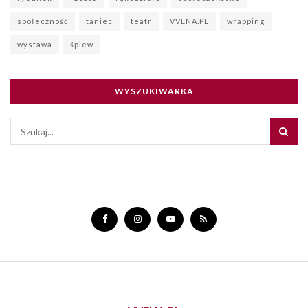
społeczność
taniec
teatr
VVENA.PL
wrapping
wystawa
śpiew
WYSZUKIWARKA